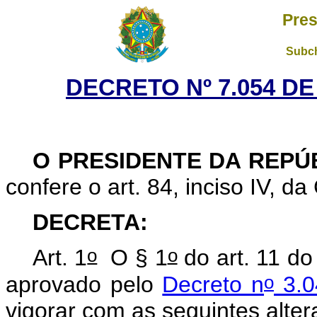
Pres
Subch
DECRETO Nº 7.054 DE
O PRESIDENTE DA REPÚ
confere o art. 84, inciso IV, da
DECRETA:
o
o
Art. 1
O § 1
do art. 11 do
o
aprovado pelo
Decreto n
3.0
vigorar com as seguintes alte