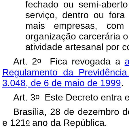
fechado ou semi-aberto
serviço, dentro ou for
mais empresas, com
organização carcerária o
atividade artesanal por c
o
Art. 2
Fica revogada a
a
Regulamento da Previdência
3.048, de 6 de maio de 1999
.
o
Art. 3
Este Decreto entra e
Brasília, 28 de dezembro 
o
e 121
ano da República.