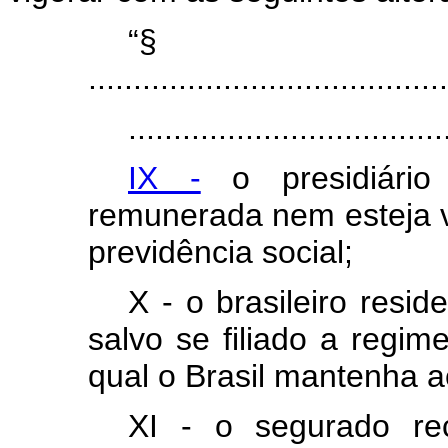
“
........................................
...................................
IX -
o presidiário
remunerada nem esteja v
previdência social;
X - o brasileiro resid
salvo se filiado a regim
qual o Brasil mantenha a
XI - o segurado re