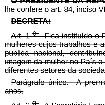
O PRESIDENTE DA REP
lhe confere o art. 84, inciso V
DECRETA:
o
Art. 1
Fica instituído o 
mulheres cujos trabalhos e 
pública nacional, contribu
imagem da mulher no País e 
diferentes setores da sociedad
Parágrafo único. A premi
anos.
o