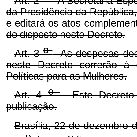
Art. 2
A Secretária Espec
da Presidência da República
e editará os atos complemen
do disposto neste Decreto.
o
Art. 3
As despesas deco
neste Decreto correrão à 
Políticas para as Mulheres.
o
Art. 4
Este Decreto 
publicação.
Brasília, 22 de dezembro 
o