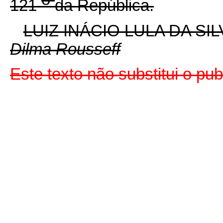
121
da República.
LUIZ INÁCIO LULA DA SIL
Dilma Rousseff
Este texto não substitui o p