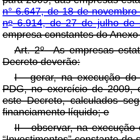
n
°
6.647, de 18 de novembro
o
n
6.914, de 27 de julho de 
empresa constantes do Anexo 
Art. 2
º
As empresas estatai
Decreto deverão:
I - gerar, na execução do
PDG, no exercício de 2009, o
este Decreto, calculados se
financiamento líquido; e
II - observar, na execução 
“Investimentos” constante do