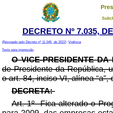
Pres
Subch
DECRETO Nº 7.035, D
(Revogado pelo Decreto nº 11.045, de 2022)
Vigência
Texto para impressão
O VICE-PRESIDENTE DA
de Presidente da República, u
o art. 84, inciso VI, alínea “a”,
DECRETA:
Art. 1
º
Fica alterado o Pro
para 2009, das empresas esta