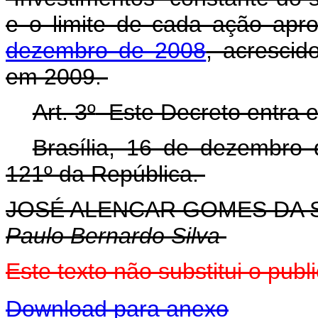
e o limite de cada ação apr
dezembro de 2008
, acrescid
em 2009.
Art. 3
º
Este Decreto entra e
Brasília, 16 de dezembro
121
º
da República.
JOSÉ ALENCAR GOMES DA S
Paulo Bernardo Silva
Este texto não substitui o pu
Download para anexo