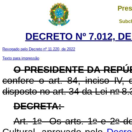
Pres
Subch
DECRETO Nº 7.012, D
Revogado pelo Decreto nº 11.220, de 2022
Texto para impressão
O PRESIDENTE DA REPÚ
confere o art. 84, inciso
IV, 
o
disposto no art. 34 da Lei n
8.
DECRETA:
o
o
o
Art. 1
Os arts. 1
e 2
do
Cultural, aprovado pelo
Decre