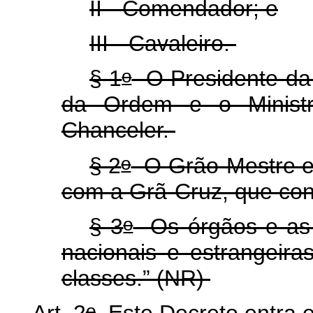
II - Comendador; e
III - Cavaleiro.
o
§ 1
O Presidente da 
da Ordem e o Ministr
Chanceler.
o
§ 2
O Grão-Mestre e 
com a Grã-Cruz, que co
o
§ 3
Os órgãos e as e
nacionais e estrangeir
classes.” (NR)
o