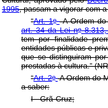
1995
, passam a vigorar com a
o
“
Art. 1
A Ordem do Mé
o
art. 34 da Lei n
8.313,
tem por finalidade pre
entidades públicas e priv
que se distinguiram por
prestadas à cultura.” (N
o
“
Art. 2
A Ordem do Mér
a saber:
I - Grã-Cruz;