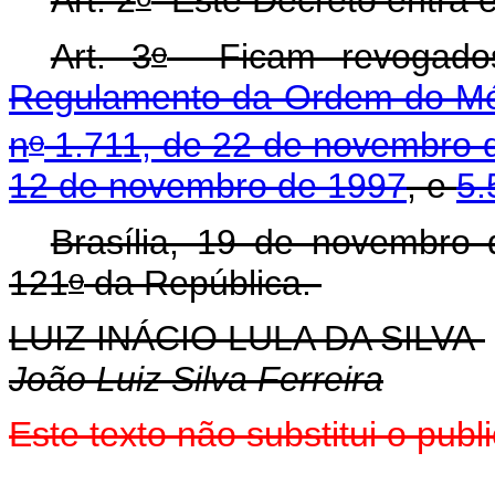
Art. 2
Este Decreto entra e
o
Art. 3
Ficam revogad
Regulamento da Ordem do Méri
o
n
1.711, de 22 de novembro 
12 de novembro de 1997
, e
5.
Brasília, 19 de novembro
o
121
da República.
LUIZ INÁCIO LULA DA SILVA
João Luiz Silva Ferreira
Este texto não substitui o pu