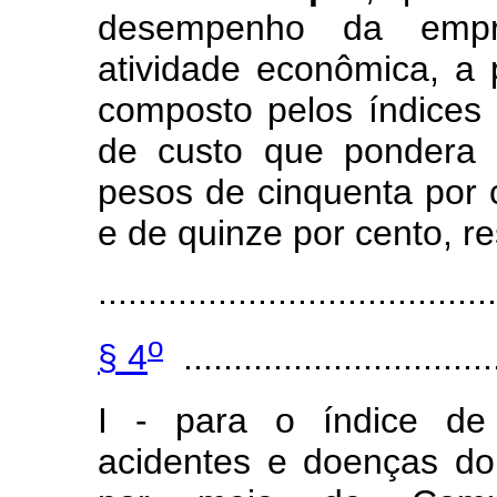
desempenho da empre
atividade econômica, a 
composto pelos índices 
de custo que pondera 
pesos de cinquenta por c
e de quinze por cento, r
.......................................
o
§ 4
................................
I - para o índice de 
acidentes e doenças do