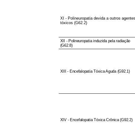
XI - Polineuropatia devida a outros agente
tóxicos (G62.2)
XII - Polineuropatia induzida pela radiação
(G62.8)
XIII - Encefalopatia Tóxica Aguda (G92.1)
XIV - Encefalopatia Tóxica Crônica (G92.2)