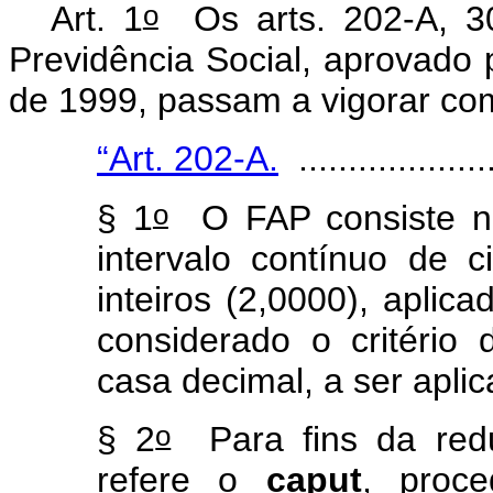
o
Art. 1
Os arts.
202-A, 3
Previdência Social, aprovado 
de 1999, passam a vigorar com
“Art. 202-A.
....................
o
§ 1
O FAP consiste nu
intervalo contínuo de 
inteiros (2,0000), aplic
considerado o critério
casa decimal, a ser aplic
o
§ 2
Para fins da red
refere o
caput
, proce