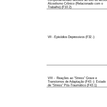
Alcoolismo Crônico (Relacionado com o
Trabalho) (F10.2)
VII - Episódios Depressivos (F32.-)
VIII - Reações ao “Stress” Grave e
Transtornos de Adaptação (F43.-): Estado
de “Stress” Pós-Traumático (F43.1)