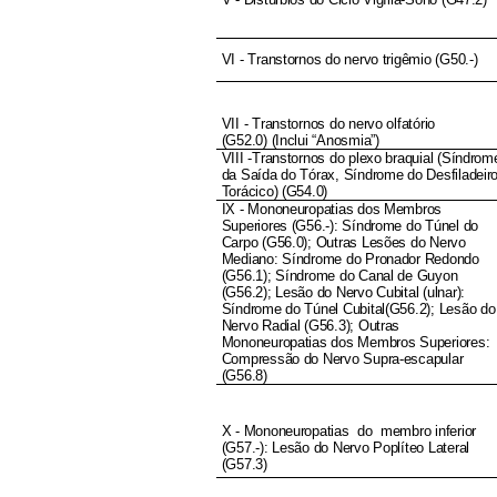
VI - Transtornos do nervo trigêmio (G50.-)
VII - Transtornos do nervo olfatório
(G52.0) (Inclui “Anosmia”)
VIII -Transtornos do plexo braquial (Síndrom
da Saída do Tórax, Síndrome do Desfiladeir
Torácico) (G54.0)
IX - Mononeuropatias dos Membros
Superiores (G56.-): Síndrome do Túnel do
Carpo (G56.0); Outras Lesões do Nervo
Mediano: Síndrome do Pronador Redondo
(G56.1); Síndrome do Canal de Guyon
(G56.2); Lesão do Nervo Cubital (ulnar):
Síndrome do Túnel Cubital(G56.2); Lesão do
Nervo Radial (G56.3); Outras
Mononeuropatias dos Membros Superiores:
Compressão do Nervo Supra-escapular
(G56.8)
X - Mononeuropatias do membro inferior
(G57.-): Lesão do Nervo Poplíteo Lateral
(G57.3)