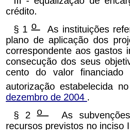
III - equalização de enca
crédito.
o
§ 1
As instituições refer
plano de aplicação dos pro
correspondente aos gastos in
consecução dos seus objeti
cento do valor financiad
autorização estabelecida n
dezembro de 2004
.
o
§ 2
As subvenções 
recursos previstos no inciso