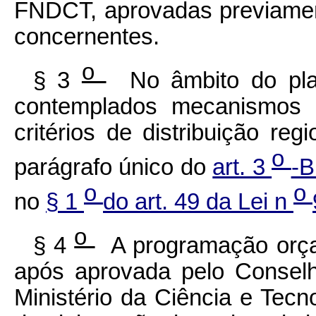
FNDCT, aprovadas previament
concernentes.
o
§ 3
No âmbito do plan
contemplados mecanismos e
critérios de distribuição re
o
parágrafo único do
art. 3
-B
o
o
no
§ 1
do art. 49 da Lei n
o
§ 4
A programação orça
após aprovada pelo Conselho
Ministério da Ciência e Tecn