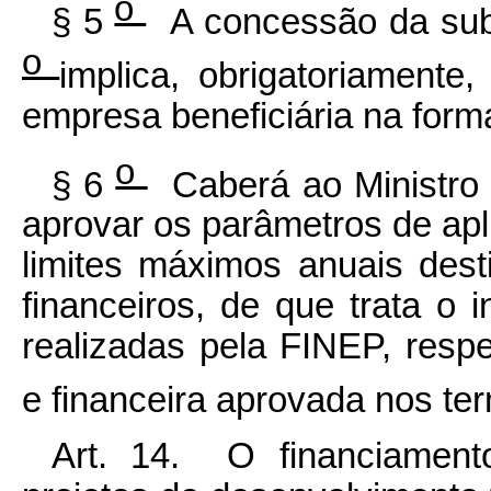
o
§ 5
A concessão da subv
o
implica, obrigatoriamente
empresa beneficiária na form
o
§ 6
Caberá ao Ministro 
aprovar os parâmetros de apl
limites máximos anuais des
financeiros, de que trata o i
realizadas pela FINEP,
resp
e financeira aprovada nos ter
Art. 14. O financiament