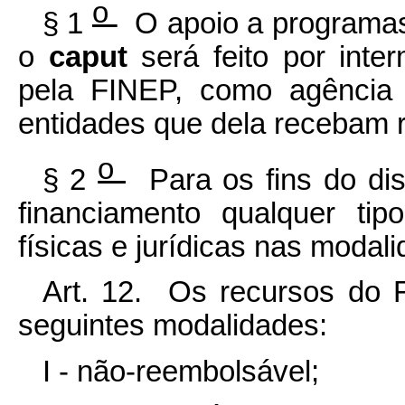
o
§ 1
O apoio a programas, 
o
caput
será feito por int
pela FINEP, como agência 
entidades que dela recebam
o
§ 2
Para os fins do di
financiamento qualquer ti
físicas e jurídicas nas modali
Art. 12. Os recursos do 
seguintes modalidades:
I - não-reembolsável;