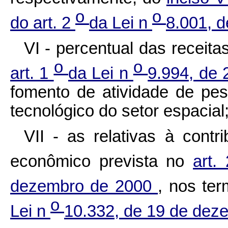
o
o
do art. 2
da Lei n
8.001, 
VI - percentual das receita
o
o
art. 1
da Lei n
9.994, de 
fomento de atividade de pes
tecnológico do setor espacial
VII - as relativas à cont
econômico prevista no
art.
dezembro de 2000
, nos te
o
Lei n
10.332, de 19 de de