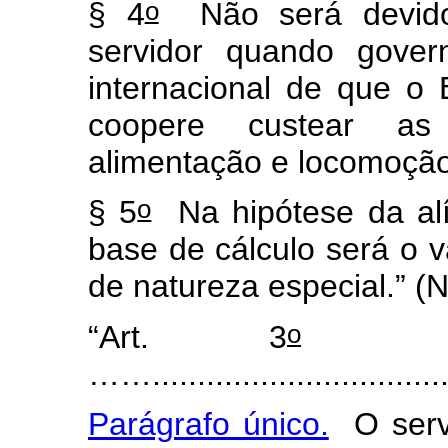
o
§ 4
Não será devido
servidor quando gover
internacional de que o 
coopere custear a
alimentação e locomoçã
o
§ 5
Na hipótese da alín
base de cálculo será o va
de natureza especial.”
(
o
“Art. 3
.........
…….................................
Parágrafo único.
O servi