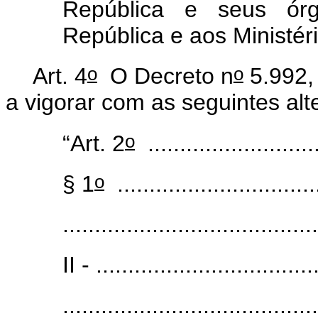
República e seus órg
República e aos Ministér
o
o
Art. 4
O Decreto n
5.992,
a vigorar com as seguintes al
o
“Art. 2
............................
o
§ 1
................................
........................................
II - ..................................
........................................