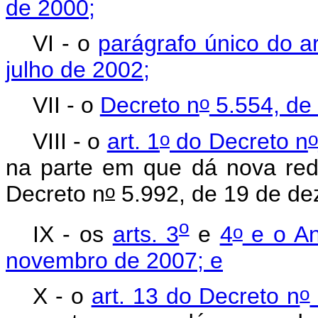
de 2000;
VI - o
parágrafo único do a
julho de 2002;
o
VII - o
Decreto n
5.554, de 
o
o
VIII - o
art. 1
do Decreto n
na parte em que dá nova red
o
Decreto n
5.992, de 19 de de
o
o
IX - os
arts. 3
e
4
e o An
novembro de 2007; e
o
X - o
art. 13 do Decreto n