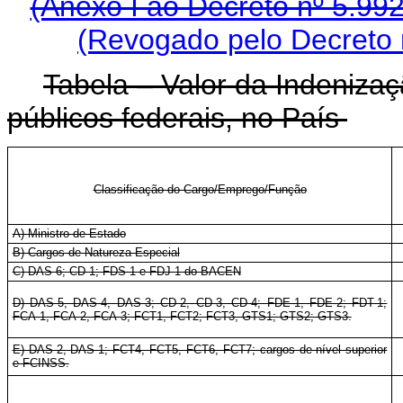
(Anexo I ao Decreto nº 5.99
(Revogado pelo Decreto 
Tabela –
Valor da Indenizaç
públicos federais, no País
Classificação do Cargo/Emprego/Função
A) Ministro de Estado
B) Cargos de Natureza Especial
C) DAS-6; CD-1; FDS-1 e FDJ-1 do BACEN
D) DAS-5, DAS-4, DAS-3; CD-2, CD-3, CD-4; FDE-1, FDE-2; FDT-1;
FCA-1, FCA-2, FCA-3; FCT1, FCT2; FCT3, GTS1; GTS2; GTS3.
E) DAS-2, DAS-1; FCT4, FCT5, FCT6, FCT7; cargos de nível superior
e FCINSS.