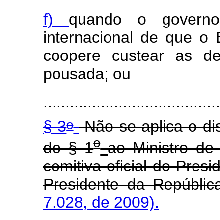
f)
quando o governo
internacional de que o 
coopere custear as d
pousada; ou
.......................................
o
§ 3
Não se aplica o dis
o
do § 1
ao Ministro de
comitiva oficial do Pres
Presidente da República
7.028, de 2009).