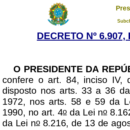
Pres
Subch
DECRETO Nº 6.907, 
O PRESIDENTE DA REPÚ
confere o art. 84, inciso IV,
disposto nos arts. 33 a 36 da
1972, nos arts. 58 e 59 da L
o
o
1990, no art. 4
da Lei n
8.162
o
da Lei n
8.216, de 13 de agos