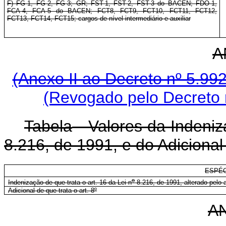
F) FG-1, FG-2, FG-3; GR; FST-1, FST-2, FST-3 do BACEN; FDO-1,
FCA-4, FCA-5 do BACEN; FCT8, FCT9, FCT10, FCT11, FCT12,
FCT13, FCT14, FCT15; cargos de nível intermediário e auxiliar
A
(Anexo II ao Decreto nº 5.99
(Revogado pelo Decreto 
Tabela
- Valores da Indeniz
8.216, de 1991, e do Adicion
ESPÉC
o
Indenização de que trata o art. 16 da Lei n
8.216, de 1991, alterado pelo a
Adicional de que trata o art. 8
º
AN