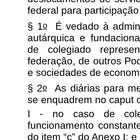
federal para participaçã
o
§ 1
É vedado à administ
autárquica e fundacion
de colegiado represe
federação, de outros Po
e sociedades de econom
o
§ 2
As diárias para me
se enquadrem no caput o
I - no caso de col
funcionamento constante
do item “c” do Anexo I; e