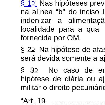
o
§ 1
Nas hipóteses previs
na alínea “b” do inciso I
indenizar a alimentaç
localidade para a qual
fornecida por OM.
o
§ 2
Na hipótese de afa
será devida somente a a
o
§ 3
No caso de enq
hipótese de diária ou a
militar o direito pecuniá
“Art. 19. ............................