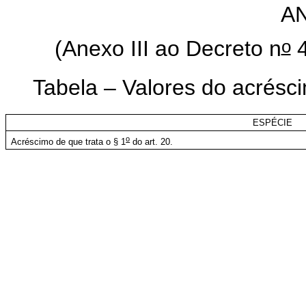
A
o
(Anexo III ao Decreto n
4
Tabela –
Valores do acrés
ESPÉCIE
o
Acréscimo de que trata o § 1
do art. 20.