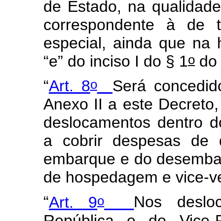
de Estado, na qualidade 
correspondente à de t
especial, ainda que na 
o
“e” do inciso I do § 1
do 
o
“
Art. 8
Será concedido
Anexo II a este Decreto,
deslocamentos dentro do 
a cobrir despesas de 
embarque e do desembarq
de hospedagem e vice-v
o
“
Art. 9
Nos deslo
República e do Vice-P