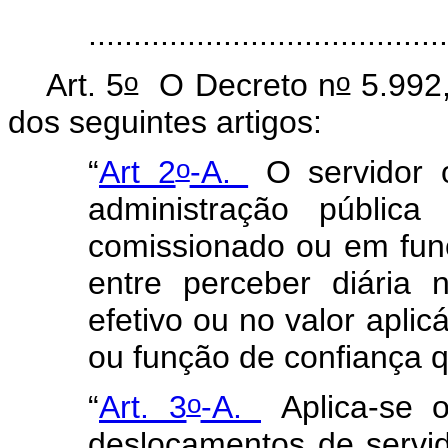
......................................
o
o
Art. 5
O Decreto n
5.992,
dos seguintes artigos:
o
“
Art 2
-A.
O servidor 
administração pública
comissionado ou em fun
entre perceber diária 
efetivo ou no valor apli
ou função de confiança 
o
“
Art. 3
-A.
Aplica-se 
deslocamentos de servid