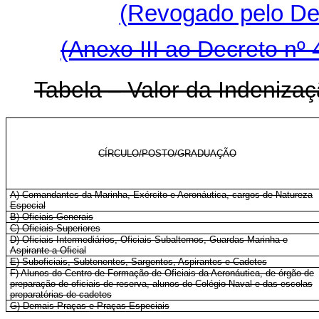
(Revogado pelo Dec
(Anexo III ao Decreto nº 
Tabela –
Valor da Indenizaç
CÍRCULO/POSTO/GRADUAÇÃO
A) Comandantes da Marinha, Exército e Aeronáutica, cargos de Natureza
Especial
B) Oficiais-Generais
C) Oficiais-Superiores
D) Oficiais-Intermediários, Oficiais Subalternos, Guardas-Marinha e
Aspirante a Oficial
E) Suboficiais, Subtenentes, Sargentos, Aspirantes e Cadetes
F) Alunos do Centro de Formação de Oficiais da Aeronáutica, de órgão de
preparação de oficiais de reserva, alunos do Colégio Naval e das escolas
preparatórias de cadetes
G) Demais Praças e Praças Especiais