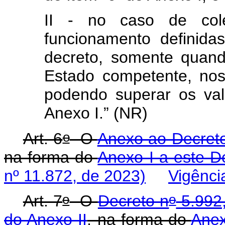
II - no caso de col
funcionamento definidas
decreto, somente quand
Estado competente, nos
podendo superar os val
Anexo I.” (NR)
o
Art. 6
O
Anexo ao Decret
na forma do
Anexo I a este D
nº 11.872, de 2023)
Vigênci
o
o
Art. 7
O
Decreto n
5.992,
do Anexo II
, na forma do
Anex