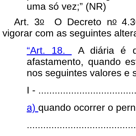
uma só vez;” (NR)
o
o
Art. 3
O Decreto n
4.3
vigorar com as seguintes alte
“Art. 18.
A diária é d
afastamento, quando es
nos seguintes valores e 
I - ...................................
a)
quando ocorrer o pern
.......................................