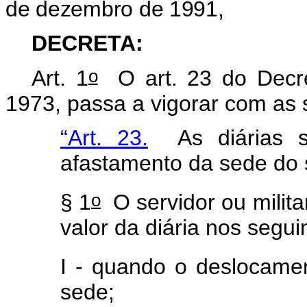
de dezembro de 1991,
DECRETA:
o
Art. 1
O art. 23 do Decr
1973, passa a vigorar com as 
“Art. 23.
As diárias se
afastamento da sede do 
o
§ 1
O servidor ou milita
valor da diária nos segui
I - quando o deslocamen
sede;