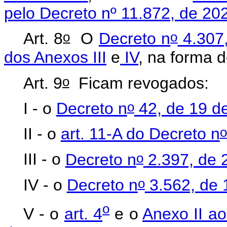
pelo Decreto nº 11.872, de 20
o
o
Art. 8
O
Decreto n
4.307,
dos Anexos III
e
IV
, na forma 
o
Art. 9
Ficam revogados:
o
I - o
Decreto n
42, de 19 de
o
II - o
art. 11-A do Decreto n
o
III - o
Decreto n
2.397, de 
o
IV - o
Decreto n
3.562, de 
o
V - o
art. 4
e o
Anexo II ao