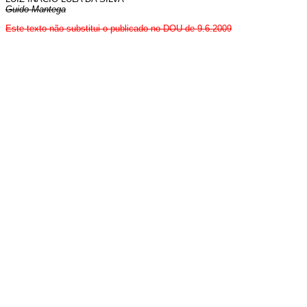
Guido Mantega
Este
texto não substitui o publicado no DOU de 9.6.2009