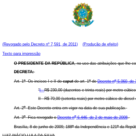
(Revogado pelo Decreto nº 7,591, de 2011)
(Produção de efeito)
Texto para impressão
O PRESIDENTE DA REPÚBLICA
, no uso das atribuições que lhe co
DECRETA:
o
o
o
Art. 1
Os incisos I e II do
caput
do art. 1
do
Decreto n
5.060, de 
“
I -
R$ 230,00 (duzentos e trinta reais) por metro cúbi
II - R$ 70,00 (setenta reais) por metro cúbico de diesel
o
Art. 2
Este Decreto entra em vigor na data de sua publicação.
o
o
Art. 3
Fica revogado o
Decreto n
6.446, de 2 de maio de 2008
.
o
o
Brasília, 8 de junho de 2009; 188
da Independência e 121
da Repúb
LUIZ INÁCIO LULA DA SILVA