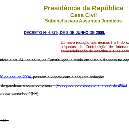
Presidência da República
Casa Civil
Subchefia para Assuntos Jurídicos
DECRETO Nº 6.875, DE 8 DE JUNHO DE 2009.
Dá nova redação aos incisos I e II do
c
alíquotas da Contribuição de Inter
comercialização de gasolina e suas corr
nfere o art. 84, inciso IV, da Constituição, e tendo em vista o disposto no
ca
30 de abril de 2004
, passam a vigorar com a seguinte redação:
co de gasolinas e suas correntes;
(
Revogado pelo Decreto nº 7.570, de 2011)
 e suas correntes.” (NR)
lica.