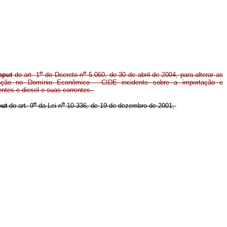
o
o
aput
do art. 1
do Decreto n
5.060, de 30 de abril de 2004, para alterar as
venção no Domínio Econômico - CIDE incidente sobre a importação e
entes e diesel e suas correntes.
o
o
put
do art. 9
da Lei n
10.336, de 19 de dezembro de 2001,