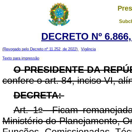
Pres
Subch
DECRETO Nº 6.866,
(Revogado pelo Decreto nº 11.252, de 2022)
Vigência
Texto para impressão
O PRESIDENTE DA REPÚ
confere o art. 84, inciso VI, al
DECRETA:
o
Art. 1
Ficam remanejadas,
Ministério do Planejamento, O
Funções Comissionadas Técn