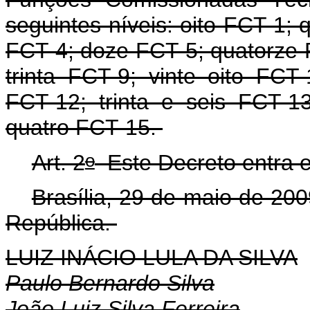
seguintes níveis: oito FCT-1; 
FCT-4; doze FCT-5; quatorze 
trinta FCT-9; vinte oito FCT
FCT-12; trinta e seis FCT-1
quatro FCT-15.
o
Art. 2
Este Decreto entra e
Brasília, 29 de maio de 200
República.
LUIZ INÁCIO LULA DA SILVA
Paulo Bernardo Silva
João Luiz Silva Ferreira