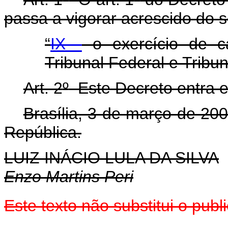
passa a vigorar acrescido do s
“
IX -
o exercício de c
Tribunal Federal e Tribu
Art. 2
º
Este Decreto entra e
Brasília, 3 de março de 20
República.
LUIZ INÁCIO LULA DA SILVA
Enzo Martins Peri
Este
texto não substitui o pub