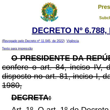
Pres
Subch
DECRETO Nº 6.788,
(Revogado pelo Decreto nº 11.045, de 2022)
Vigência
Texto para impressão
O PRESIDENTE DA REPÚ
confere o art. 84, inciso IV,
disposto no art. 81, inciso I, d
1980,
DECRETA:
Art. 1
º
O art. 1
º
do Decreto