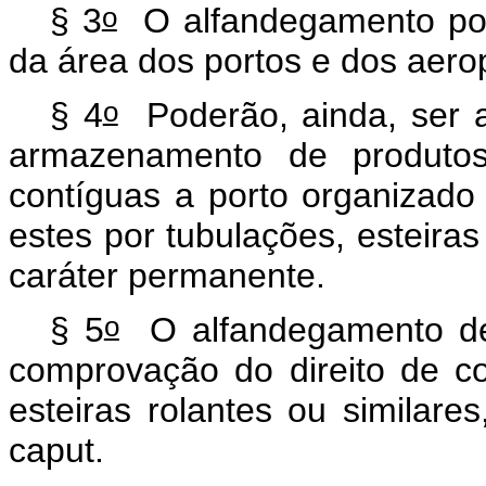
o
§ 3
O alfandegamento pode
da área dos portos e dos aero
o
§ 4
Poderão, ainda, ser a
armazenamento de produtos
contíguas a porto organizado 
estes por tubulações, esteiras
caráter permanente.
o
§ 5
O alfandegamento de
comprovação do direito de c
esteiras rolantes ou similar
caput.