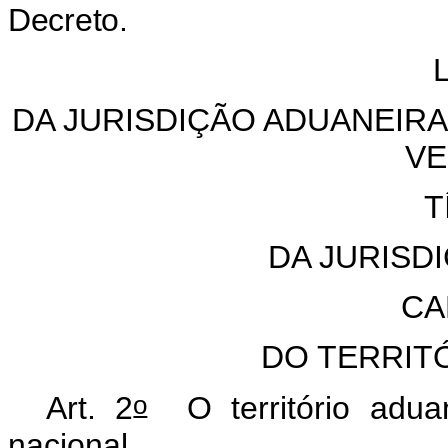
Decreto.
DA JURISDIÇÃO ADUANEIR
VE
T
DA JURISD
CA
DO TERRIT
o
Art. 2
O território aduan
nacional.