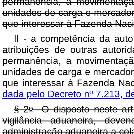
permanência, a movimentaçã
unidades de carga e mercadori
que interessar à Fazenda Nac
II - a competência da auto
atribuições de outras autorid
permanência, a movimentaçã
unidades de carga e mercadori
que interessar à F
dada pelo Decreto nº 7.213, d
o
§ 2
O disposto neste arti
vigilância aduaneira, dev
administração aduaneira a col