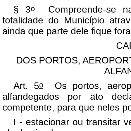
o
§ 3
Compreende-se na z
totalidade do Município atr
ainda que parte dele fique fo
CAP
DOS PORTOS, AEROPOR
ALFA
o
Art. 5
Os portos, aeropo
alfandegados por ato decla
competente, para que neles po
I - estacionar ou transitar 