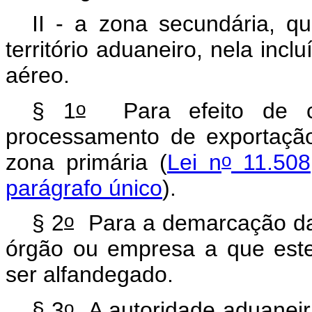
II - a zona secundária, q
território aduaneiro, nela incl
aéreo.
o
§ 1
Para efeito de co
processamento de exportação,
o
zona primária (
Lei n
11.508,
parágrafo único
).
o
§ 2
Para a demarcação da 
órgão ou empresa a que estej
ser alfandegado.
o
§ 3
A autoridade aduaneira