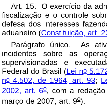
Art. 15. O exercício da ad
fiscalização e o controle sob
defesa dos interesses fazendá
aduaneiro (
Constituição, art. 
Parágrafo único. As ativi
incidentes sobre as opera
supervisionadas e executad
o
Federal do Brasil (
Lei n
5.172
o
n
4.502, de 1964, art. 93
;
L
o
2002, art. 6
, com a redação
o
março de 2007, art. 9