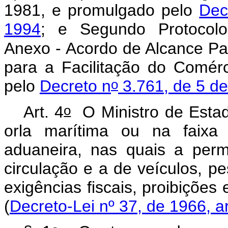
1981, e promulgado pelo
Dec
1994
; e Segundo Protocolo
Anexo - Acordo de Alcance Pa
para a Facilitação do Comérci
o
pelo
Decreto n
3.761, de 5 d
o
Art. 4
O Ministro de Esta
orla marítima ou na faixa 
aduaneira, nas quais a per
circulação e a de veículos, pe
exigências fiscais, proibições
(
Decreto-Lei nº 37, de 1966, ar