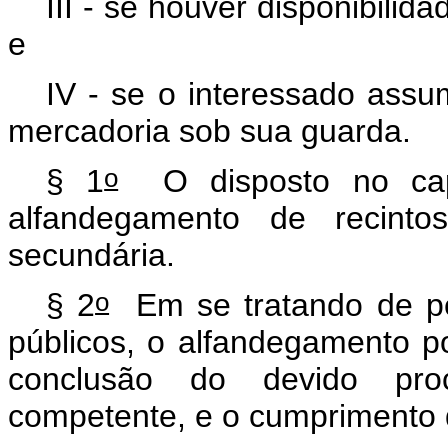
III - se houver disponibili
e
IV - se o interessado assum
mercadoria sob sua guarda.
o
§ 1
O disposto no capu
alfandegamento de recint
secundária.
o
§ 2
Em se tratando de pe
públicos, o alfandegamento p
conclusão do devido proce
competente, e o cumprimento 