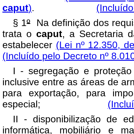
caput
)
.
(Incluíd
§ 1
º
Na definição dos requis
trata o
caput
, a Secretaria 
estabelecer
(Lei nº 12.350, de
(Incluído pelo Decreto nº 8.01
I - segregação e proteção 
inclusive entre as áreas de 
para exportação, para impo
especial;
(Inclu
II - disponibilização de ed
informática, mobiliário e m