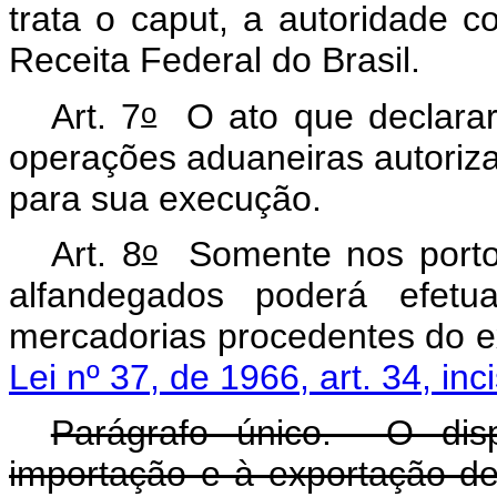
trata o caput, a autoridade c
Receita Federal do Brasil.
o
Art. 7
O ato que declarar
operações aduaneiras autoriza
para sua execução.
o
Art. 8
Somente nos portos,
alfandegados poderá efet
mercadorias procedentes do ex
Lei nº 37, de 1966, art. 34, incis
Parágrafo único. O dis
importação e à exportação de