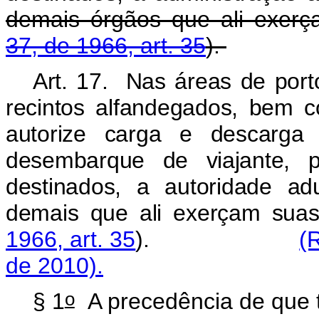
demais órgãos que ali exerça
37, de 1966, art. 35
).
Art. 17. Nas áreas de porto
recintos alfandegados, bem 
autorize carga e descarga
desembarque de viajante, p
destinados, a autoridade a
demais que ali exerçam suas 
1966, art. 35
).
(
de 2010).
o
§ 1
A precedência de que tr