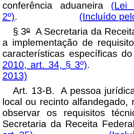
conferência aduaneira
(Lei
2º)
.
(Incluído pe
§ 3
º
A Secretaria da Receita
a implementação de requisito
características específicas d
2010, art. 34, § 3º)
2013)
Art. 13-B. A pessoa jurídic
local ou recinto alfandegado, r
observar os requisitos técn
Secretaria da Receita Federa