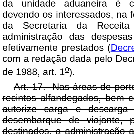
da unidade aduaneira é con
devendo os interessados, na 
da Secretaria da Receita 
administração das despesas
efetivamente prestados (
Decre
com a redação dada pelo Decr
o
de 1988, art. 1
).
Art. 17. Nas áreas de porto
recintos alfandegados, bem 
autorize carga e descarga
desembarque de viajante, p
destinados, a administração 