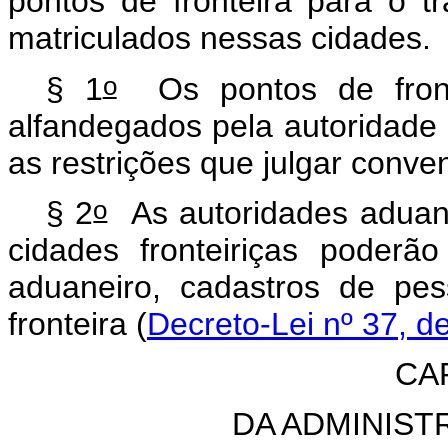
pontos de fronteira para o tr
matriculados nessas cidades.
o
§ 1
Os pontos de front
alfandegados pela autoridade 
as restrições que julgar conve
o
§ 2
As autoridades aduanei
cidades fronteiriças poderão 
aduaneiro, cadastros de pe
fronteira (
Decreto-Lei nº 37, de 
CA
DA ADMINIS