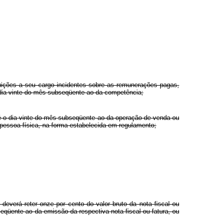
ibuições a seu cargo incidentes sobre as remunerações pagas,
o dia vinte do mês subseqüente ao da competência;
até o dia vinte do mês subseqüente ao da operação de venda ou
pessoa física, na forma estabelecida em regulamento;
everá reter onze por cento do valor bruto da nota fiscal ou
eqüente ao da emissão da respectiva nota fiscal ou fatura, ou