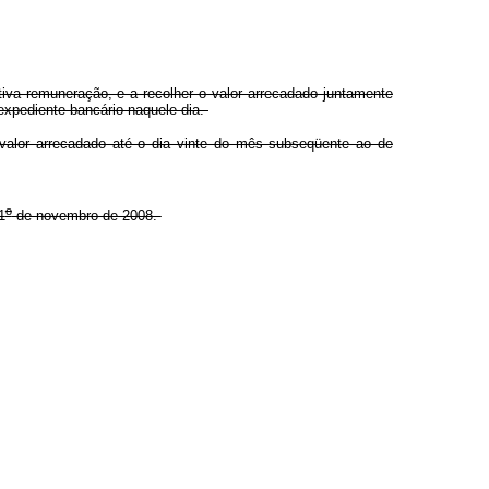
tiva remuneração, e a recolher o valor arrecadado juntamente
 expediente bancário naquele dia.
 valor arrecadado até o dia vinte do mês subseqüente ao de
o
1
de novembro de 2008.