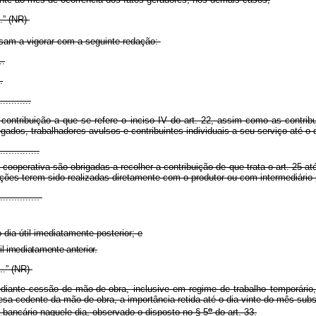
.....” (NR)
sam a vigorar com a seguinte redação:
..
.
...........
 contribuição a que se refere o inciso IV do art. 22, assim como as contr
egados, trabalhadores avulsos e contribuintes individuais a seu serviço até 
..............
cooperativa são obrigadas a recolher a contribuição de que trata o art. 25 
es terem sido realizadas diretamente com o produtor ou com intermediário 
...............
 dia útil imediatamente posterior; e
útil imediatamente anterior.
......” (NR)
nte cessão de mão-de-obra, inclusive em regime de trabalho temporário, d
sa cedente da mão-de-obra, a importância retida até o dia vinte do mês subs
o
e bancário naquele dia, observado o disposto no § 5
do art. 33.