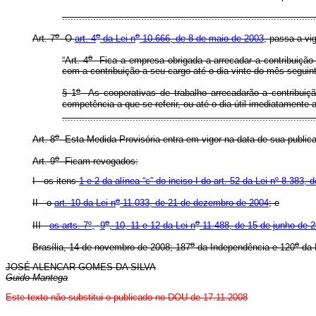
......................................................................................
o
o
o
Art. 7
O
art. 4
da Lei n
10.666, de 8 de maio de 2003
, passa a vi
o
“Art. 4
Fica a empresa obrigada a arrecadar a contribuição d
com a contribuição a seu cargo até o dia vinte do mês seguin
o
§ 1
As cooperativas de trabalho arrecadarão a contribuiçã
competência a que se referir, ou até o dia útil imediatamente 
.......................................................................................
o
Art. 8
Esta Medida Provisória entra em vigor na data de sua publicaç
o
Art. 9
Ficam revogados:
I - os itens
1 e 2 da alínea “c” do inciso I do art. 52 da Lei nº 8.383
o
II - o
art. 10 da Lei n
11.033, de 21 de dezembro de 2004
; e
o
o
III -
os arts. 7º,
9
, 10, 11 e 12 da Lei n
11.488, de 15 de junho de 
o
o
Brasília, 14 de novembro de 2008; 187
da Independência e 120
da 
JOSÉ ALENCAR GOMES DA SILVA
Guido Mantega
E
ste texto não substitui o publicado no DOU de 17.11.2008