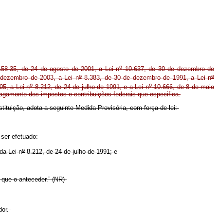
o
58-35, de 24 de agosto de 2001, a Lei n
10.637, de 30 de dezembro de
o
o
dezembro de 2003, a Lei n
8.383, de 30 de dezembro de 1991, a Lei n
o
o
5, a Lei n
8.212, de 24 de julho de 1991, e a Lei n
10.666, de 8 de maio
pagamento dos impostos e contribuições federais que especifica.
stituição, adota a seguinte Medida Provisória, com força de lei:
ser efetuado:
o
da Lei n
8.212, de 24 de julho de 1991; e
l que o anteceder.” (NR)
dor.