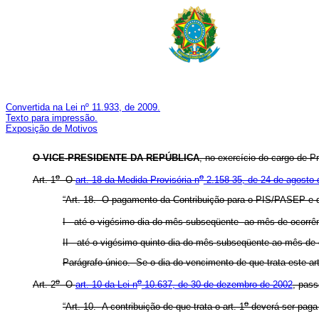
Convertida na Lei nº 11.933, de 2009.
Texto para impressão.
Exposição de Motivos
O VICE-PRESIDENTE DA REPÚBLICA
, no exercício do cargo de P
o
o
Art. 1
O
art. 18 da Medida Provisória n
2.158-35, de 24 de agosto 
“Art. 18. O pagamento da Contribuição para o PIS/PASEP e d
I - até o vigésimo dia do mês subseqüente ao mês de ocorrênc
II - até o vigésimo quinto dia do mês subseqüente ao mês de 
Parágrafo único. Se o dia do vencimento de que trata este arti
o
o
Art. 2
O
art. 10 da Lei n
10.637, de 30 de dezembro de 2002
, pass
o
“Art. 10. A contribuição de que trata o art. 1
deverá ser paga 