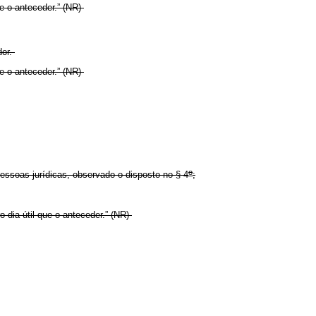
ue o anteceder.” (NR)
dor.
ue o anteceder.” (NR)
o
ssoas jurídicas, observado o disposto no § 4
;
o dia útil que o anteceder.” (NR)