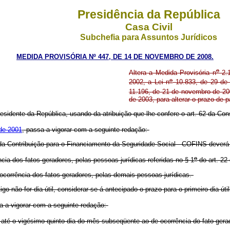
Presidência da República
Casa Civil
Subchefia para Assuntos Jurídicos
MEDIDA PROVISÓRIA Nº 447, DE 14 DE NOVEMBRO DE 2008.
o
Altera a Medida Provisória n
2.1
o
2002, a Lei n
10.833, de 29 de 
11.196, de 21 de novembro de 200
de 2003, para alterar o prazo de 
residente da República, usando da atribuição que lhe confere o art. 62 da Con
de 2001
, passa a vigorar com a seguinte redação:
a Contribuição para o Financiamento da Seguridade Social - COFINS deverá 
o
ia dos fatos geradores, pelas pessoas jurídicas referidas no § 1
do art. 22 
ocorrência dos fatos geradores, pelas demais pessoas jurídicas.
go não for dia útil, considerar-se-á antecipado o prazo para o primeiro dia úti
a a vigorar com a seguinte redação:
até o vigésimo quinto dia do mês subseqüente ao de ocorrência do fato gera