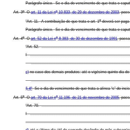
Parágrafo único. Se o dia do vencimento de que trata o caput n
o
o
Art. 3
O
art. 11 da Lei n
10.833, de 29 de dezembro de 2003
, pass
o
“Art. 11. A contribuição de que trata o art. 1
deverá ser paga 
Parágrafo único. Se o dia do vencimento de que trata o caput n
o
o
Art. 4
O
art. 52 da Lei n
8.383, de 30 de dezembro de 1991
, passa
“Art. 52. ............................................................................
I - ......................................................................................
.....................................................................................
c)
no caso dos demais produtos: até o vigésimo quinto dia do
....................................................................................
§ 4º
Se o dia do vencimento de que trata a alínea “c” do inciso
o
o
Art. 5
O
art. 70 da Lei n
11.196, de 21 de novembro de 2005
, pass
“Art. 70. ............................................................................
I - ......................................................................................
..........................................................................................
d)
até o último dia útil do segundo decêndio do mês subseqüe