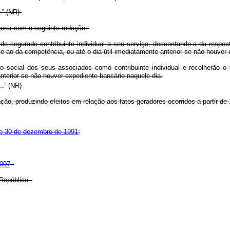
.....” (NR)
gorar com a seguinte redação:
o segurado contribuinte individual a seu serviço, descontando-a da respec
te ao da competência, ou até o dia útil imediatamente anterior se não houver
o social dos seus associados como contribuinte individual e recolherão o
anterior se não houver expediente bancário naquele dia.
.....” (NR)
ão, produzindo efeitos em relação aos fatos geradores ocorridos a partir de 
, de 30 de dezembro de 1991
;
2007
.
República.