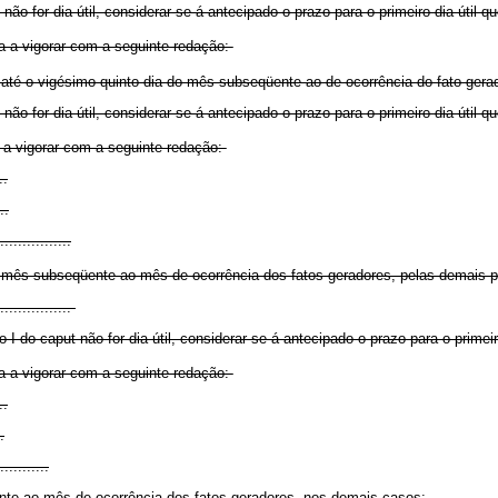
ão for dia útil, considerar-se-á antecipado o prazo para o primeiro dia útil q
a a vigorar com a seguinte redação:
até o vigésimo quinto dia do mês subseqüente ao de ocorrência do fato gera
ão for dia útil, considerar-se-á antecipado o prazo para o primeiro dia útil q
 a vigorar com a seguinte redação:
..
..
................
 mês subseqüente ao mês de ocorrência dos fatos geradores, pelas demais pe
.................
 I do caput não for dia útil, considerar-se-á antecipado o prazo para o primeir
a a vigorar com a seguinte redação:
..
.
...........
nte ao mês de ocorrência dos fatos geradores, nos demais casos;