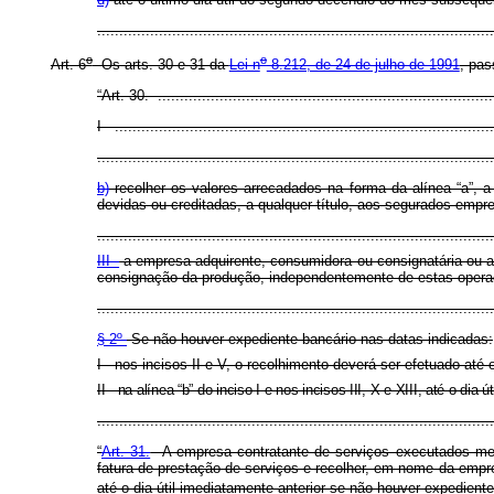
......................................................................................
o
o
Art. 6
Os arts. 30 e 31 da
Lei n
8.212, de 24 de julho de 1991
, pas
“Art. 30. ............................................................................
I - ......................................................................................
..........................................................................................
b)
recolher os valores arrecadados na forma da alínea “a”, a
devidas ou creditadas, a qualquer título, aos segurados empr
..........................................................................................
III -
a empresa adquirente, consumidora ou consignatária ou a 
consignação da produção, independentemente de estas operaçõ
.........................................................................................
§ 2º
Se não houver expediente bancário nas datas indicadas:
I - nos incisos II e V, o recolhimento deverá ser efetuado até o
II - na alínea “b” do inciso I e nos incisos III, X e XIII, até o dia 
......................................................................................
“
Art. 31.
A empresa contratante de serviços executados media
fatura de prestação de serviços e recolher, em nome da empre
até o dia útil imediatamente anterior se não houver expedient