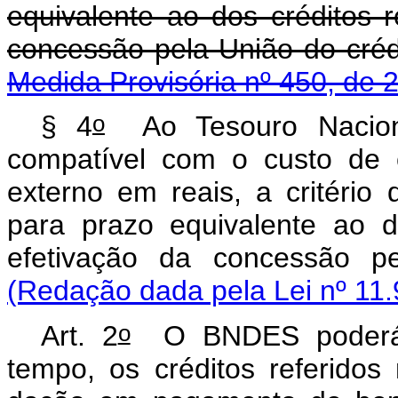
equivalente ao dos créditos 
concessão pela União do cré
Medida Provisória nº 450, de 
o
§ 4
Ao Tesouro Naciona
compatível com o custo de 
externo em reais, a critério
para prazo equivalente ao d
efetivação da concessão p
(Redação dada pela Lei nº 11.
o
Art. 2
O BNDES poderá r
tempo, os créditos referidos