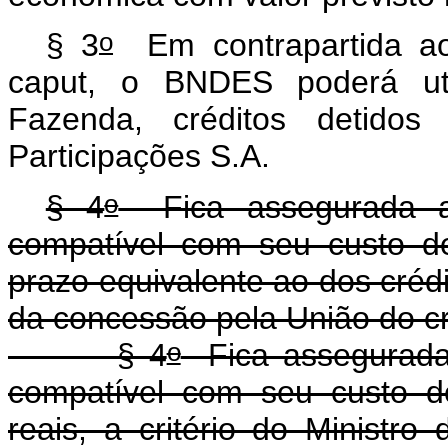
o
§ 3
Em contrapartida ao
caput, o BNDES poderá util
Fazenda, créditos detid
Participações S.A.
o
§ 4
Fica assegurada ao
compatível com seu custo d
prazo equivalente ao dos crédi
da concessão pela União do c
o
§ 4
Fica assegurada
compatível com seu custo d
reais, a critério do Ministr