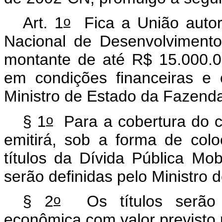
o
Art. 1
Fica a União autor
Nacional de Desenvolviment
montante de até R$ 15.000.00
em condições financeiras e 
Ministro de Estado da Fazend
o
§ 1
Para a cobertura do cr
emitirá, sob a forma de col
títulos da Dívida Pública Mobi
serão definidas pelo Ministro
o
§ 2
Os títulos serão e
econômica com valor previsto 