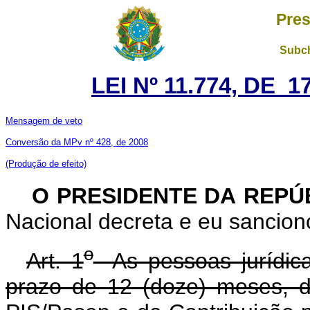
Pres
Subch
LEI Nº 11.774, DE 
Mensagem de veto
Conversão da MPv nº 428, de 2008
(Produção de efeito)
O PRESIDENTE DA REPÚ
Nacional decreta e eu sanciono
o
Art. 1
As pessoas jurídica
prazo de 12 (doze) meses, d