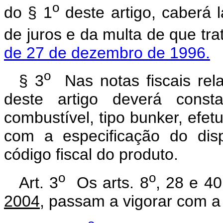
o
do § 1
deste artigo, caberá 
de juros e da multa de que tr
de 27 de dezembro de 1996.
o
§ 3
Nas notas fiscais rela
deste artigo deverá cons
combustível, tipo bunker, efe
com a especificação do disp
código fiscal do produto.
o
o
Art. 3
Os arts. 8
, 28 e 4
2004
, passam a vigorar com a