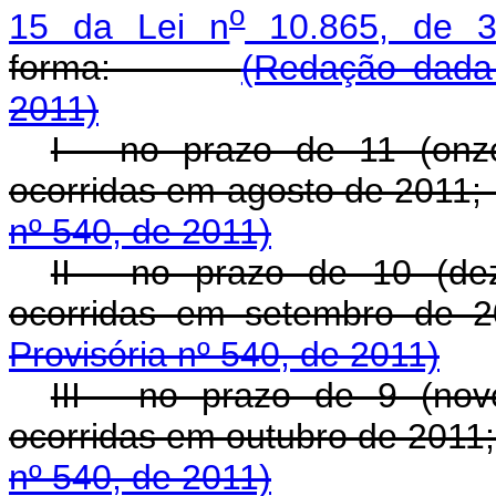
o
15 da Lei n
10.865, de 3
forma:
(Redação dada 
2011)
I - no prazo de 11 (onz
ocorridas em agosto de 2
nº 540, de 2011)
II - no prazo de 10 (de
ocorridas em setembr
Provisória nº 540, de 2011)
III - no prazo de 9 (no
ocorridas em outubro de 2
nº 540, de 2011)