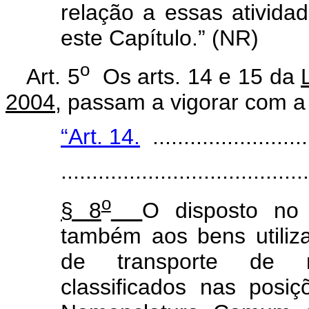
relação a essas atividad
este Capítulo.” (NR)
o
Art. 5
Os arts. 14 e 15 da
2004
, passam a vigorar com a
“Art. 14.
..........................
........................................
o
§ 8
O disposto no 
também aos bens utiliz
de transporte de m
classificados nas posi