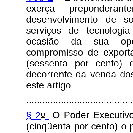
exerça preponderan
desenvolvimento de s
serviços de tecnologi
ocasião da sua op
compromisso de export
(sessenta por cento) 
decorrente da venda dos
este artigo.
........................................
o
§ 2
O Poder Executivo
(cinqüenta por cento) o 