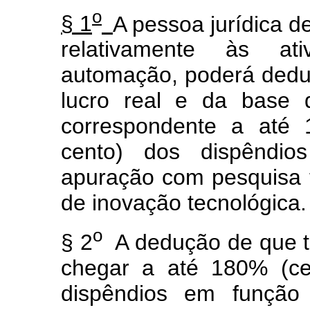
o
§ 1
A pessoa jurídica de
relativamente às at
automação, poderá deduz
lucro real e da base 
correspondente a até 
cento) dos dispêndio
apuração com pesquisa 
de inovação tecnológica.
o
§ 2
A dedução de que tr
chegar a até 180% (ce
dispêndios em funçã