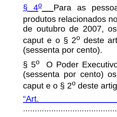
o
§ 4
Para as pessoa
produtos relacionados no
de outubro de 2007, os
o
caput e o § 2
deste ar
(sessenta por cento).
o
§ 5
O Poder Executivo 
(sessenta por cento) o
o
caput e o § 2
deste arti
“Art
........................................