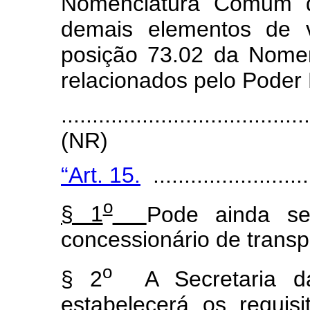
Nomenclatura Comum do
demais elementos de vi
posição 73.02 da Nome
relacionados pelo Poder 
.......................................
(NR)
“Art. 15.
..........................
o
§ 1
Pode ainda se
concessionário de transpo
o
§ 2
A Secretaria da 
estabelecerá os requis