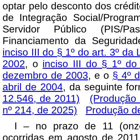
optar pelo desconto dos crédi
de Integração Social/Progr
Servidor Público (PIS/P
Financiamento da Seguridad
inciso III do § 1º do art. 3º d
2002
, o
inciso III do § 1º d
dezembro de 2003
, e o
§ 4º d
abril de 2004
, da seguinte
12.546, de 2011)
(Produção 
nº 214, de 2025)
Produção de
I – no prazo de 11 (onz
ocorridas em agosto de 20