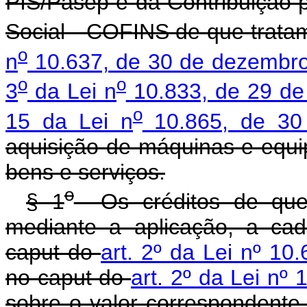
PIS/Pasep e da Contribuição 
Social - COFINS de que trat
o
n
10.637, de 30 de dezembr
o
o
3
da Lei n
10.833, de 29 de
o
15 da Lei n
10.865, de 30 
aquisição de máquinas e equ
bens e serviços.
o
§ 1
Os créditos de que t
mediante a aplicação, a cad
caput do
art. 2º da Lei nº 1
no caput do
art. 2º da Lei nº
sobre o valor correspondente