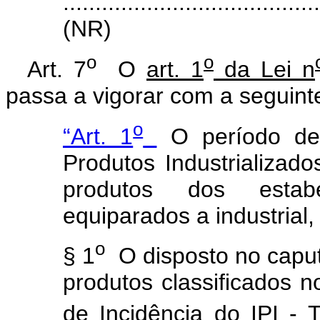
.......................................
(NR)
o
o
Art. 7
O
art. 1
da Lei n
passa a vigorar com a seguint
o
“Art. 1
O período de
Produtos Industrializado
produtos dos estabe
equiparados a industrial
o
§ 1
O disposto no caput 
produtos classificados 
de Incidência do IPI - 