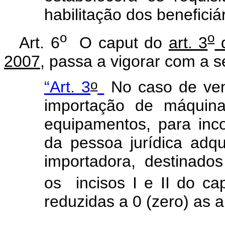
habilitação dos beneficiá
o
o
Art. 6
O caput do
art. 3
d
2007
, passa a vigorar com a s
o
“Art. 3
No caso de ven
importação de máquina
equipamentos, para inco
da pessoa jurídica adq
importadora, destinado
os incisos I e II do cap
reduzidas a 0 (zero) as a