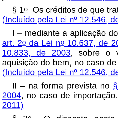
o
§ 1
Os créditos de que tra
(Incluído pela Lei nº 12.546, d
I – mediante a aplicação d
o
o
art. 2
da Lei n
10.637, de 2
10.833, de 2003
, sobre o 
aquisição do bem, no caso de
(Incluído pela Lei nº 12.546, d
II – na forma prevista no
§
2004
, no caso de importaçã
2011)
o