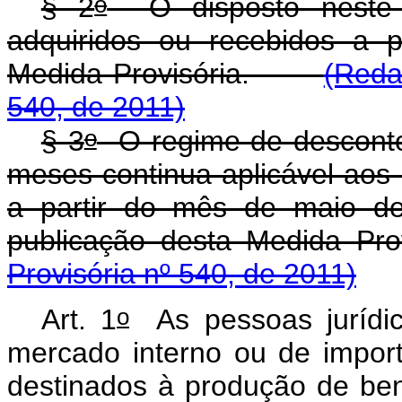
o
§ 2
O disposto neste a
adquiridos ou recebidos a p
Medida Provisória.
(Reda
540, de 2011)
o
§ 3
O regime de desconto 
meses continua aplicável aos
a partir do mês de maio de
publicação desta Medida 
Provisória nº 540, de 2011)
o
Art. 1
As pessoas jurídic
mercado interno ou de impo
destinados à produção de ben