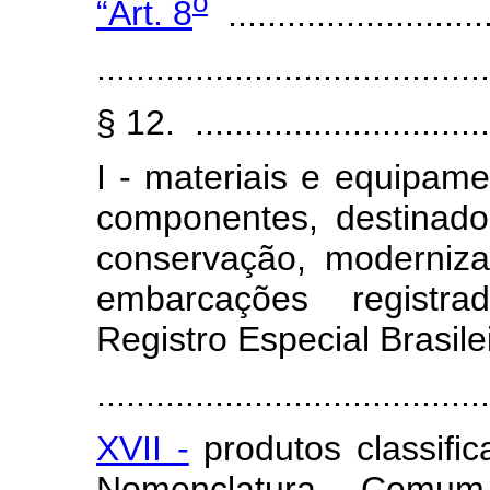
o
“Art. 8
...........................
........................................
§ 12. ................................
I - materiais e equipame
componentes, destinad
conservação, moderniz
embarcações registra
Registro Especial Brasile
........................................
XVII -
produtos classifi
Nomenclatura Comu