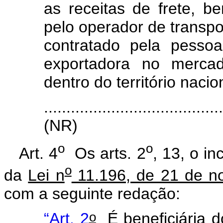
as receitas de frete, b
pelo operador de transpor
contratado pela pessoa
exportadora no mercad
dentro do território nacio
.......................................
(NR)
o
o
Art. 4
Os arts. 2
, 13, o in
o
da
Lei n
11.196, de 21 de n
com a seguinte redação:
o
“Art. 2
É beneficiária d