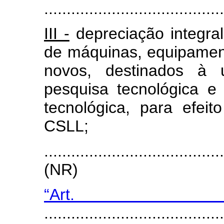
........................................
III -
depreciação integral
de máquinas, equipament
novos, destinados à u
pesquisa tecnológica e
tecnológica, para efe
CSLL;
.......................................
(NR)
“Art
........................................