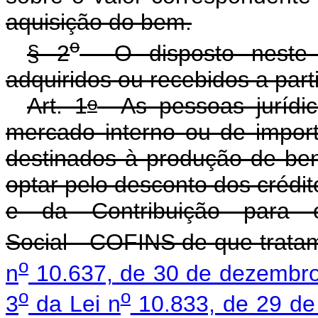
aquisição do bem.
o
§ 2
O disposto neste a
adquiridos ou recebidos a par
o
Art. 1
As pessoas jurídica
mercado interno ou de impo
destinados à produção de ben
optar pelo desconto dos crédi
e da Contribuição para 
Social - COFINS de que trat
o
n
10.637, de 30 de dezembr
o
o
3
da Lei n
10.833, de 29 de