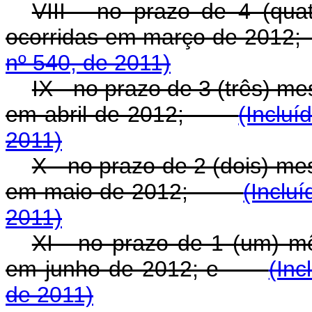
VIII - no prazo de 4 (qua
ocorridas em março de 2
nº 540, de 2011)
IX - no prazo de 3 (três) m
em abril de 2012;
(Incluí
2011)
X - no prazo de 2 (dois) me
em maio de 2012;
(Inclu
2011)
XI - no prazo de 1 (um) mê
em junho de 2012; e
(Inc
de 2011)