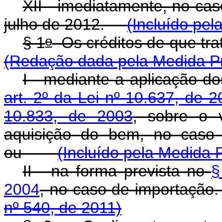
XII - imediatamente, no cas
julho de 2012.
(Incluído pel
o
§ 1
Os créditos de que tra
(Redação dada pela Medida Pro
I - mediante a aplicação d
art. 2º da Lei nº 10.637, de 2
10.833, de 2003
, sobre o 
aquisição do bem, no caso 
ou
(Incluído pela Medida P
II - na forma prevista no
§
2004
, no caso de importa
nº 540, de 2011)