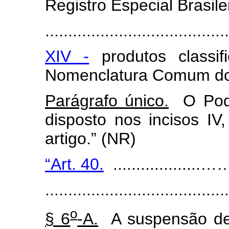
Registro Especial Brasile
........................................
XIV -
produtos classif
Nomenclatura Comum d
Parágrafo único.
O Pode
disposto nos incisos IV
artigo.” (NR)
“Art. 40.
...................………
........................................
o
§ 6
-A.
A suspensão de q