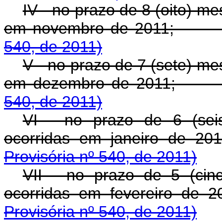
IV - no prazo de 8 (oito) m
em novembro de 2011
540, de 2011)
V - no prazo de 7 (sete) me
em dezembro de 2011
540, de 2011)
VI - no prazo de 6 (sei
ocorridas em janeiro
Provisória nº 540, de 2011)
VII - no prazo de 5 (cin
ocorridas em fevereir
Provisória nº 540, de 2011)