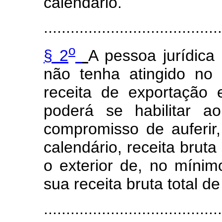
calendário.
........................................
o
§ 2
A pessoa jurídica
não tenha atingido no 
receita de exportação 
poderá se habilitar 
compromisso de auferir,
calendário, receita brut
o exterior de, no mínim
sua receita bruta total d
........................................