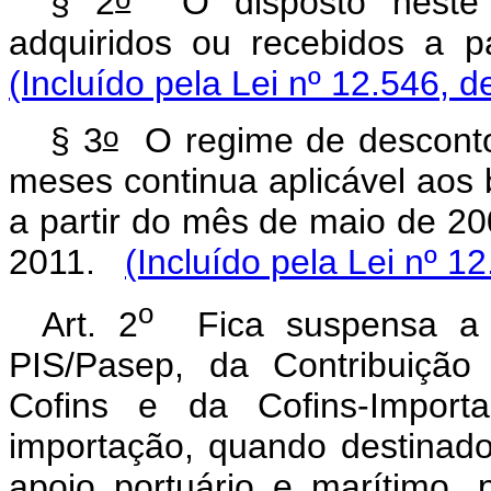
§ 2
O disposto neste a
adquiridos ou recebidos a 
(Incluído pela Lei nº 12.546, d
o
§ 3
O regime de desconto 
meses continua aplicável aos
a partir do mês de maio de 20
2011.
(Incluído pela Lei nº 1
o
Art. 2
Fica suspensa a e
PIS/Pasep, da Contribuição
Cofins e da Cofins-Impor
importação, quando destina
apoio portuário e marítimo, 