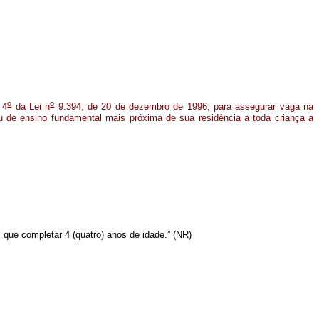
o
o
 4
da Lei n
9.394, de 20 de dezembro de 1996, para assegurar vaga na
ou de ensino fundamental mais próxima de sua residência a toda criança a
 que completar 4 (quatro) anos de idade.” (NR)