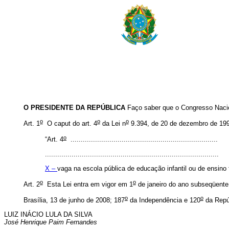
O PRESIDENTE DA REPÚBLICA
Faço saber que o Congresso Nacio
o
o
o
Art. 1
O
caput
do art. 4
da Lei n
9.394, de 20 de dezembro de 1996
o
“Art. 4
........................................................................
.....................................................................................
X –
vaga na escola pública de educação infantil ou de ensino 
o
o
Art. 2
Esta Lei entra em vigor em 1
de janeiro do ano subseqüente
o
o
Brasília, 13 de junho de 2008; 187
da Independência e 120
da Repú
LUIZ INÁCIO LULA DA SILVA
José Henrique Paim Fernandes