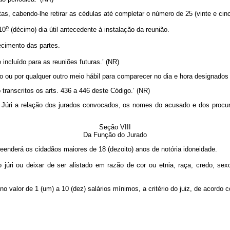
rtas, cabendo-lhe retirar as cédulas até completar o número de 25 (vinte e cinc
o
10
(décimo) dia útil antecedente à instalação da reunião.
ecimento das partes.
ncluído para as reuniões futuras.’ (NR)
ou por qualquer outro meio hábil para comparecer no dia e hora designados p
anscritos os arts. 436 a 446 deste Código.’ (NR)
o Júri a relação dos jurados convocados, os nomes do acusado e dos procur
Seção VIII
Da Função do Jurado
reenderá os cidadãos maiores de 18 (dezoito) anos de notória idoneidade.
úri ou deixar de ser alistado em razão de cor ou etnia, raça, credo, sexo
 no valor de 1 (um) a 10 (dez) salários mínimos, a critério do juiz, de acord