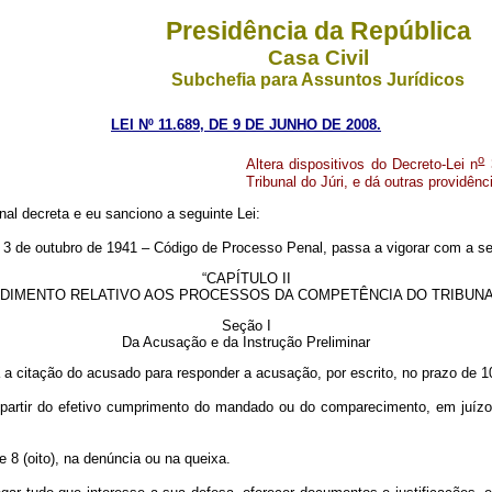
Presidência da República
Casa Civil
Subchefia para Assuntos Jurídicos
LEI Nº 11.689, DE 9
DE
JUNHO DE 2008.
o
Altera dispositivos do Decreto-Lei n
3
Tribunal do Júri, e dá outras providênc
al decreta e eu sanciono a seguinte Lei:
 3 de outubro de 1941 – Código de Processo Penal, passa a vigorar com a se
“CAPÍTULO II
DIMENTO RELATIVO AOS PROCESSOS DA COMPETÊNCIA DO TRIBUNA
Seção I
Da Acusação e da Instrução Preliminar
á a citação do acusado para responder a acusação, por escrito, no prazo de 10
a partir do efetivo cumprimento do mandado ou do comparecimento, em juízo
8 (oito), na denúncia ou na queixa.