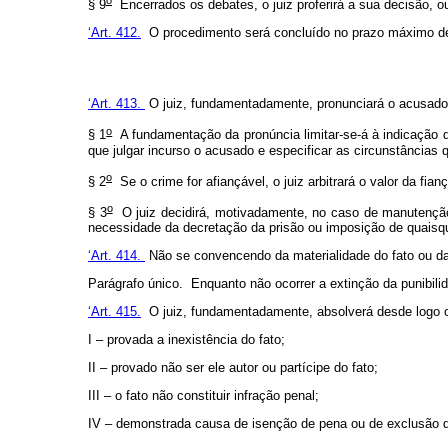
§ 9
Encerrados os debates, o juiz proferirá a sua decisão, o
‘Art. 412.
O procedimento será concluído no prazo máximo de 
‘Art. 413.
O juiz, fundamentadamente, pronunciará o acusado, s
o
§ 1
A fundamentação da pronúncia limitar-se-á à indicação da 
que julgar incurso o acusado e especificar as circunstâncias
o
§ 2
Se o crime for afiançável, o juiz arbitrará o valor da fi
o
§ 3
O juiz decidirá, motivadamente, no caso de manutenção, 
necessidade da decretação da prisão ou imposição de quaisque
‘Art. 414.
Não se convencendo da materialidade do fato ou da 
Parágrafo único. Enquanto não ocorrer a extinção da punibili
‘Art. 415.
O juiz, fundamentadamente, absolverá desde logo 
I – provada a inexistência do fato;
II – provado não ser ele autor ou partícipe do fato;
III – o fato não constituir infração penal;
IV – demonstrada causa de isenção de pena ou de exclusão d