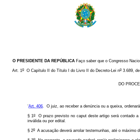
O PRESIDENTE DA REPÚBLICA
Faço saber que o Congresso Nacion
o
o
Art. 1
O Capítulo II do Título I do Livro II do Decreto-Lei n
3.689, de
DO PROCE
‘
Art. 406
. O juiz, ao receber a denúncia ou a queixa, ordenar
o
§ 1
O prazo previsto no
caput
deste artigo será contado 
inválida ou por edital.
o
§ 2
A acusação deverá arrolar testemunhas, até o máximo de 
o