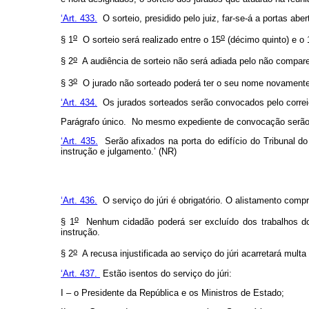
‘Art. 433.
O sorteio, presidido pelo juiz, far-se-á a portas abe
o
o
§ 1
O sorteio será realizado entre o 15
(décimo quinto) e o 
o
§ 2
A audiência de sorteio não será adiada pelo não compar
o
§ 3
O jurado não sorteado poderá ter o seu nome novamente i
‘Art. 434.
Os jurados sorteados serão convocados pelo correio 
Parágrafo único. No mesmo expediente de convocação serão tr
‘Art. 435.
Serão afixados na porta do edifício do Tribunal d
instrução e julgamento.’ (NR)
‘Art. 436.
O serviço do júri é obrigatório. O alistamento comp
o
§ 1
Nenhum cidadão poderá ser excluído dos trabalhos do j
instrução.
o
§ 2
A recusa injustificada ao serviço do júri acarretará multa
‘Art. 437.
Estão isentos do serviço do júri:
I – o Presidente da República e os Ministros de Estado;