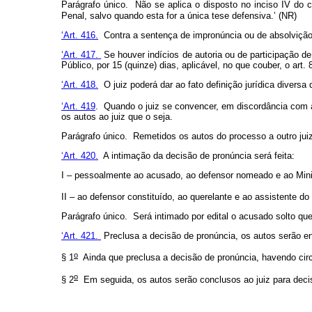
Parágrafo único. Não se aplica o disposto no inciso IV do
c
Penal, salvo quando esta for a única tese defensiva.’ (NR)
‘Art. 416.
Contra a sentença de impronúncia ou de absolvição
‘Art. 417.
Se houver indícios de autoria ou de participação de
Público, por 15 (quinze) dias, aplicável, no que couber, o art.
‘Art. 418.
O juiz poderá dar ao fato definição jurídica divers
‘Art. 419
. Quando o juiz se convencer, em discordância com a
os autos ao juiz que o seja.
Parágrafo único. Remetidos os autos do processo a outro juiz
‘Art. 420.
A intimação da decisão de pronúncia será feita:
I – pessoalmente ao acusado, ao defensor nomeado e ao Minis
II – ao defensor constituído, ao querelante e ao assistente do
Parágrafo único. Será intimado por edital o acusado solto que
‘Art. 421.
Preclusa a decisão de pronúncia, os autos serão en
o
§ 1
Ainda que preclusa a decisão de pronúncia, havendo circu
o
§ 2
Em seguida, os autos serão conclusos ao juiz para deci