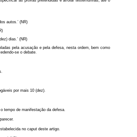
specificar as provas pretendidas e arrolar testemunhas, até o
dos autos.’ (NR)
R)
dez) dias.’ (NR)
rroladas pela acusação e pela defesa, nesta ordem, bem como
cedendo-se o debate.
s.
gáveis por mais 10 (dez).
o o tempo de manifestação da defesa.
parecer.
estabelecida no
caput
deste artigo.