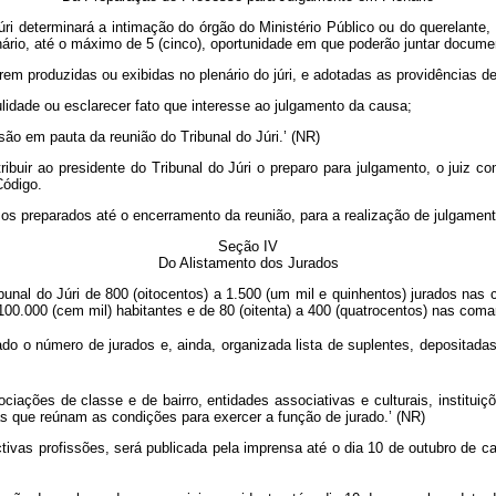
ri determinará a intimação do órgão do Ministério Público ou do querelante, 
ário, até o máximo de 5 (cinco), oportunidade em que poderão juntar document
m produzidas ou exibidas no plenário do júri, e adotadas as providências dev
ulidade ou esclarecer fato que interesse ao julgamento da causa;
usão em pauta da reunião do Tribunal do Júri.’ (NR)
tribuir ao presidente do Tribunal do Júri o preparo para julgamento, o juiz 
Código.
s preparados até o encerramento da reunião, para a realização de julgament
Seção IV
Do Alistamento dos Jurados
bunal do Júri de 800 (oitocentos) a 1.500 (um mil e quinhentos) jurados nas
100.000 (cem mil) habitantes e de 80 (oitenta) a 400 (quatrocentos) nas com
o o número de jurados e, ainda, organizada lista de suplentes, depositada
ciações de classe e de bairro, entidades associativas e culturais, instituiç
s que reúnam as condições para exercer a função de jurado.’ (NR)
tivas profissões, será publicada pela imprensa até o dia 10 de outubro de ca