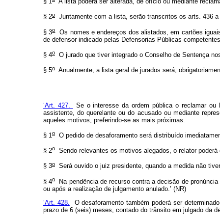
§ 1
A lista poderá ser alterada, de ofício ou mediante reclam
o
§ 2
Juntamente com a lista, serão transcritos os arts. 436 a
o
§ 3
Os nomes e endereços dos alistados, em cartões iguais,
de defensor indicado pelas Defensorias Públicas competentes
o
§ 4
O jurado que tiver integrado o Conselho de Sentença nos 
o
§ 5
Anualmente, a lista geral de jurados será, obrigatoriame
‘Art. 427.
Se o interesse da ordem pública o reclamar ou ho
assistente, do querelante ou do acusado ou mediante repre
aqueles motivos, preferindo-se as mais próximas.
o
§ 1
O pedido de desaforamento será distribuído imediatamen
o
§ 2
Sendo relevantes os motivos alegados, o relator poderá 
o
§ 3
Será ouvido o juiz presidente, quando a medida não tiver 
o
§ 4
Na pendência de recurso contra a decisão de pronúncia ou
ou após a realização de julgamento anulado.’ (NR)
‘Art. 428.
O desaforamento também poderá ser determinado, em
prazo de 6 (seis) meses, contado do trânsito em julgado da d