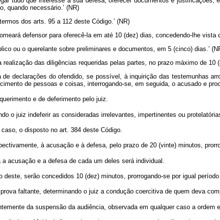
ar tudo que interesse a sua defesa, oferecer documentos e justificações, e
ão, quando necessário.’ (NR)
ermos dos arts. 95 a 112 deste Código.’ (NR)
omeará defensor para oferecê-la em até 10 (dez) dias, concedendo-lhe vista 
lico ou o querelante sobre preliminares e documentos, em 5 (cinco) dias.’ (N
realização das diligências requeridas pelas partes, no prazo máximo de 10 (
 de declarações do ofendido, se possível, à inquirição das testemunhas a
ecimento de pessoas e coisas, interrogando-se, em seguida, o acusado e pro
uerimento e de deferimento pelo juiz.
o juiz indeferir as consideradas irrelevantes, impertinentes ou protelatória
 caso, o disposto no art. 384 deste Código.
ctivamente, à acusação e à defesa, pelo prazo de 20 (vinte) minutos, prorro
a acusação e a defesa de cada um deles será individual.
o deste, serão concedidos 10 (dez) minutos, prorrogando-se por igual períod
rova faltante, determinando o juiz a condução coercitiva de quem deva com
ntemente da suspensão da audiência, observada em qualquer caso a ordem 