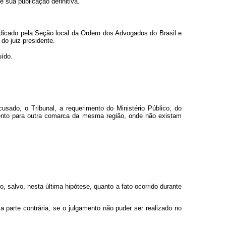
e sua publicação definitiva.
ndicado pela Seção local da Ordem dos Advogados do Brasil e
o juiz presidente.
uído.
sado, o Tribunal, a requerimento do Ministério Público, do
mento para outra comarca da mesma região, onde não existam
 salvo, nesta última hipótese, quanto a fato ocorrido durante
arte contrária, se o julgamento não puder ser realizado no