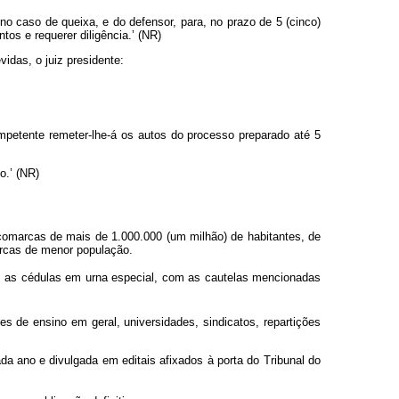
no caso de queixa, e do defensor, para, no prazo de 5 (cinco)
os e requerer diligência.’ (NR)
idas, o juiz presidente:
competente remeter-lhe-á os autos do processo preparado até 5
o.’ (NR)
 comarcas de mais de 1.000.000 (um milhão) de habitantes, de
arcas de menor população.
s as cédulas em urna especial, com as cautelas mencionadas
ões de ensino em geral, universidades, sindicatos, repartições
da ano e divulgada em editais afixados à porta do Tribunal do