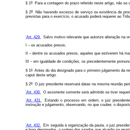
o
§ 1
Para a contagem do prazo referido neste artigo, não se c
o
§ 2
Não havendo excesso de serviço ou existência de proces
previstas para o exercício, o acusado poderá requerer ao Trib
‘Art. 429.
Salvo motivo relevante que autorize alteração na or
I – os acusados presos;
II – dentre os acusados presos, aqueles que estiverem há ma
III – em igualdade de condições, os precedentemente pronunc
o
§ 1
Antes do dia designado para o primeiro julgamento da reun
caput
deste artigo.
o
§ 2
O juiz presidente reservará datas na mesma reunião perió
‘Art. 430.
O assistente somente será admitido se tiver requerid
‘Art. 431.
Estando o processo em ordem, o juiz presidente m
instrução e julgamento, observando, no que couber, o disposto
‘Art. 432.
Em seguida à organização da pauta, o juiz presiden
e hora designados, o sorteio dos jurados que atuarão na reuniã