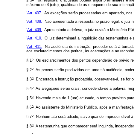
§ 3
Na resposta, o acusado poderá argüir preliminares e aleg
máximo de 8 (oito), qualificando-as e requerendo sua intimaç
‘
Art. 407
. As exceções serão processadas em apartado, nos t
‘
Art. 408.
Não apresentada a resposta no prazo legal, o juiz n
‘
Art. 409.
Apresentada a defesa, o juiz ouvirá o Ministério Púb
‘Art. 410.
O juiz determinará a inquirição das testemunhas e a 
‘
Art. 411.
Na audiência de instrução, proceder-se-á à tomada
aos esclarecimentos dos peritos, às acareações e ao reconh
o
§ 1
Os esclarecimentos dos peritos dependerão de prévio req
o
§ 2
As provas serão produzidas em uma só audiência, podendo 
o
§ 3
Encerrada a instrução probatória, observar-se-á, se for o
o
§ 4
As alegações serão orais, concedendo-se a palavra, respe
o
§ 5
Havendo mais de 1 (um) acusado, o tempo previsto para 
o
§ 6
Ao assistente do Ministério Público, após a manifestaçã
o
§ 7
Nenhum ato será adiado, salvo quando imprescindível à p
o
§ 8
A testemunha que comparecer será inquirida, independe
o