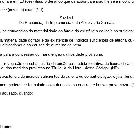
u o fará em 10 (dez) dias, ordenando que os autos para isso lhe sejam conclu
90 (noventa) dias.’ (NR)
Seção II
Da Pronúncia, da Impronúncia e da Absolvição Sumária
e convencido da materialidade do fato e da existência de indícios suficiente
materialidade do fato e da existência de indícios suficientes de autoria ou d
 qualificadoras e as causas de aumento de pena.
ança para a concessão ou manutenção da liberdade provisória.
revogação ou substituição da prisão ou medida restritiva de liberdade ante
r das medidas previstas no Título IX do Livro I deste Código.’ (NR)
existência de indícios suficientes de autoria ou de participação, o juiz, fu
dade, poderá ser formulada nova denúncia ou queixa se houver prova nova.’ (
o acusado, quando:
o crime.