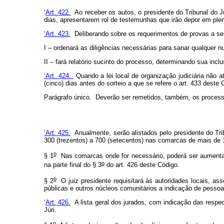
‘
Art. 422.
Ao receber os autos, o presidente do Tribunal do Jú
dias, apresentarem rol de testemunhas que irão depor em plen
‘Art. 423.
Deliberando sobre os requerimentos de provas a sere
I – ordenará as diligências necessárias para sanar qualquer n
II – fará relatório sucinto do processo, determinando sua incl
‘Art. 424.
Quando a lei local de organização judiciária não a
(cinco) dias antes do sorteio a que se refere o art. 433 deste 
Parágrafo único. Deverão ser remetidos, também, os processo
‘Art. 425.
Anualmente, serão alistados pelo presidente do Tri
300 (trezentos) a 700 (setecentos) nas comarcas de mais de 
o
§ 1
Nas comarcas onde for necessário, poderá ser aumentad
o
na parte final do § 3
do art. 426 deste Código.
o
§ 2
O juiz presidente requisitará às autoridades locais, asso
públicas e outros núcleos comunitários a indicação de pessoa
‘
Art. 426.
A lista geral dos jurados, com indicação das respec
Júri.
o