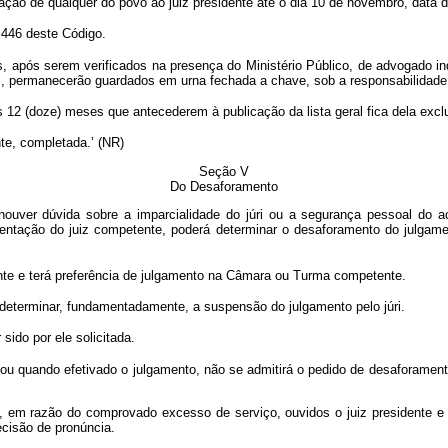
ação de qualquer do povo ao juiz presidente até o dia 10 de novembro, data d
 446 deste Código.
 após serem verificados na presença do Ministério Público, de advogado i
, permanecerão guardados em urna fechada a chave, sob a responsabilidade d
12 (doze) meses que antecederem à publicação da lista geral fica dela excl
nte, completada.’ (NR)
Seção V
Do Desaforamento
uver dúvida sobre a imparcialidade do júri ou a segurança pessoal do acu
sentação do juiz competente, poderá determinar o desaforamento do julga
te e terá preferência de julgamento na Câmara ou Turma competente.
determinar, fundamentadamente, a suspensão do julgamento pelo júri.
sido por ele solicitada.
 quando efetivado o julgamento, não se admitirá o pedido de desaforamento,
 razão do comprovado excesso de serviço, ouvidos o juiz presidente e a p
ecisão de pronúncia.