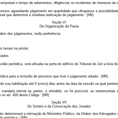
omputará o tempo de adiamentos, diligências ou incidentes de interesse da 
sos aguardando julgamento em quantidade que ultrapasse a possibilidade d
unal que determine a imediata realização do julgamento.’ (NR)
Seção VI
Da Organização da Pauta
dem dos julgamentos, terão preferência:
is tempo na prisão;
iados.
ião periódica, será afixada na porta do edifício do Tribunal do Júri a lista
dica para a inclusão de processo que tiver o julgamento adiado.’ (NR)
o sua habilitação até 5 (cinco) dias antes da data da sessão na qual pretend
andará intimar as partes, o ofendido, se for possível, as testemunhas e
 no art. 420 deste Código.’ (NR)
Seção VII
Do Sorteio e da Convocação dos Jurados
te determinará a intimação do Ministério Público, da Ordem dos Advogados 
o periódica.’ (NR)