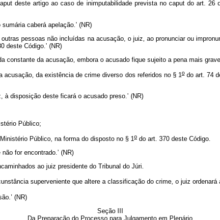
aput
deste artigo ao caso de inimputabilidade prevista no
caput
do art. 26 
 sumária caberá apelação.’ (NR)
 outras pessoas não incluídas na acusação, o juiz, ao pronunciar ou impronun
 80 deste Código.’ (NR)
a da constante da acusação, embora o acusado fique sujeito a pena mais grave
o
 acusação, da existência de crime diverso dos referidos no § 1
do art. 74 d
, à disposição deste ficará o acusado preso.’ (NR)
tério Público;
o
 Ministério Público, na forma do disposto no § 1
do art. 370 deste Código.
 não for encontrado.’ (NR)
caminhados ao juiz presidente do Tribunal do Júri.
nstância superveniente que altere a classificação do crime, o juiz ordenará 
são.’ (NR)
Seção III
Da Preparação do Processo para Julgamento em Plenário