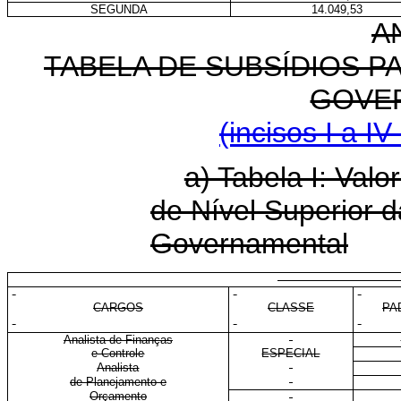
SEGUNDA
14.049,53
A
TABELA DE SUBSÍDIOS P
GOVE
(incisos I a IV
a) Tabela I: Val
de Nível Superior 
Governamental
E
CARGOS
CLASSE
PA
Analista de Finanças
e Controle
ESPECIAL
Analista
de Planejamento e
Orçamento