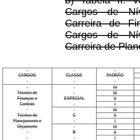
b) Tabela II: 
Cargos de Nív
Carreira de Fi
Cargos de Nív
Carreira de Pla
CARGOS
CLASSE
PADRÃO
IV
Técnico de
III
Finanças e
ESPECIAL
II
Controle
I
III
Técnico de
C
II
Planejamento e
I
Orçamento
III
B
II
I