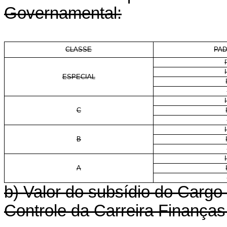
Governamental:
CLASSE
PA
I
ESPECIAL
I
C
I
B
I
A
b) Valor do subsídio do Cargo
Controle da Carreira Finanças