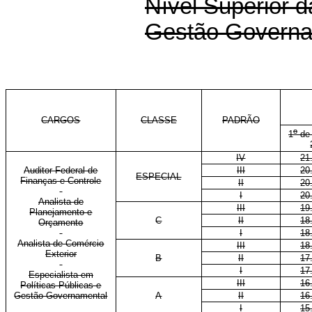
Nível Superior d
Gestão Governa
CARGOS
CLASSE
PADRÃO
o
1
de 
IV
21
Auditor Federal de
III
20
ESPECIAL
Finanças e Controle
II
20
I
20
Analista de
III
19
Planejamento e
C
II
18
Orçamento
I
18
Analista de Comércio
III
18
Exterior
B
II
17
I
17
Especialista em
III
16
Políticas Públicas e
Gestão Governamental
A
II
16
I
15