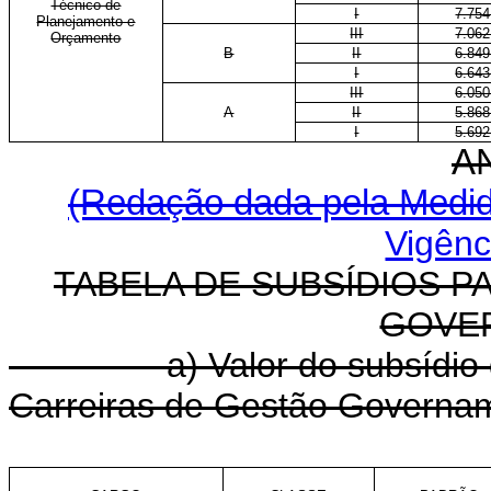
Técnico de
I
7.754
Planejamento e
III
7.062
Orçamento
B
II
6.849
I
6.643
III
6.050
A
II
5.868
I
5.692
A
(Redação dada pela Medida
Vigênc
TABELA DE SUBSÍDIOS P
GOVE
a) Valor do subsídio dos 
Carreiras de Gestão Governa