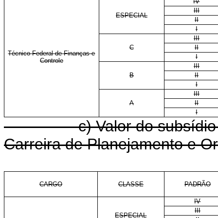
IV
III
ESPECIAL
II
I
III
C
II
Técnico Federal de Finanças e
I
Controle
III
B
II
I
III
A
II
I
c) Valor do subsídio do C
Carreira de Planejamento e O
CARGO
CLASSE
PADRÃO
IV
III
ESPECIAL