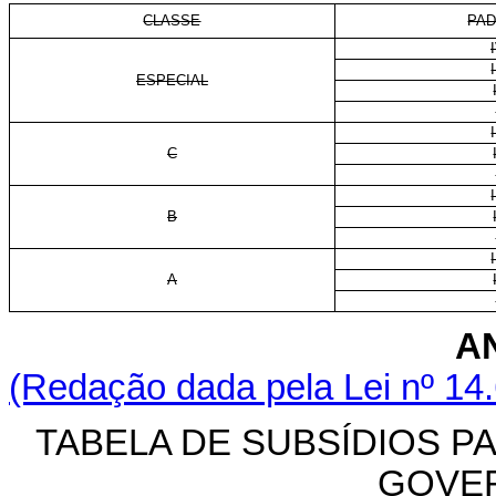
CLASSE
PA
I
ESPECIAL
I
C
I
B
I
A
A
(Redação dada pela Lei nº 14
TABELA DE SUBSÍDIOS P
GOVE