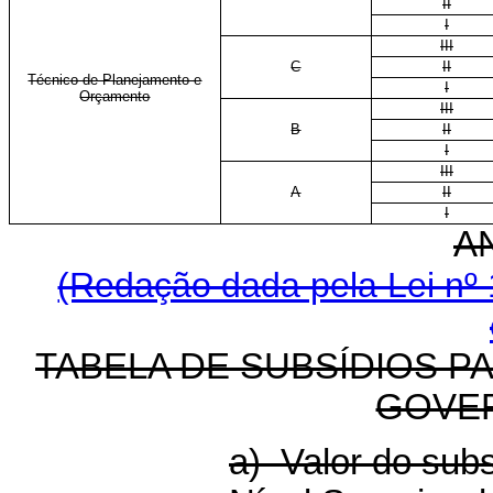
II
I
III
C
II
Técnico de Planejamento e
I
Orçamento
III
B
II
I
III
A
II
I
A
(Redação dada pela Lei nº 
TABELA DE SUBSÍDIOS P
GOVE
a) Valor do sub