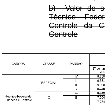
b) Valor do s
Técnico Fede
Controle da C
Controle
CARGOS
CLASSE
PADRÃO
o
1
de jan
201
IV
9.780
III
9.331
ESPECIAL
II
9.050
I
8.778
III
8.242
Técnico Federal de
C
II
7.994
Finanças e Controle
I
7.754