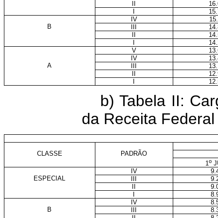
II
16
I
15
IV
15
B
III
14
II
14
I
14
V
13
IV
13
A
III
13
II
12
I
12
b) Tabela II: Car
da Receita Federal 
E
CLASSE
PADRÃO
o
1
J
IV
9.
ESPECIAL
III
9.
II
9.
I
8.
IV
8.
B
III
8.
II
8.