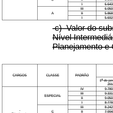
I
6.643
III
6.050
A
II
5.868
I
5.692
c) Valor do sub
Nível Intermediá
Planejamento e
CARGOS
CLASSE
PADRÃO
o
1
de jan
201
IV
9.780
III
9.331
ESPECIAL
II
9.050
I
8.778
III
8.242
C
II
7.994