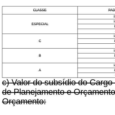
CLASSE
PA
I
ESPECIAL
I
C
I
B
I
A
c) Valor do subsídio do Cargo
de Planejamento e Orçamento 
Orçamento: