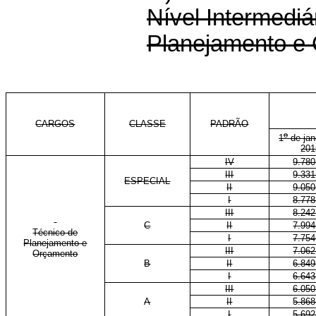
Nível Intermediá
Planejamento e
CARGOS
CLASSE
PADRÃO
o
1
de jan
201
IV
9.780
III
9.331
ESPECIAL
II
9.050
I
8.778
III
8.242
C
II
7.994
Técnico de
I
7.754
Planejamento e
III
7.062
Orçamento
B
II
6.849
I
6.643
III
6.050
A
II
5.868
I
5.692