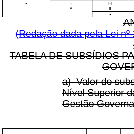
III
A
II
I
A
(Redação dada pela Lei nº 
TABELA DE SUBSÍDIOS P
GOVE
a) Valor do sub
Nível Superior d
Gestão Governa