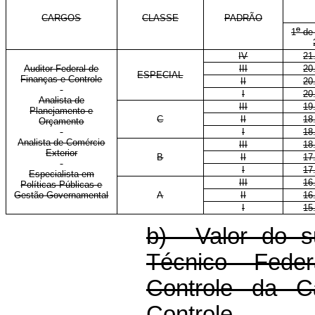
CARGOS
CLASSE
PADRÃO
o
1
de 
IV
21
Auditor Federal de
III
20
ESPECIAL
Finanças e Controle
II
20
I
20
Analista de
III
19
Planejamento e
C
II
18
Orçamento
I
18
Analista de Comércio
III
18
Exterior
B
II
17
I
17
Especialista em
III
16
Políticas Públicas e
Gestão Governamental
A
II
16
I
15
b) Valor do s
Técnico Fede
Controle da C
Controle