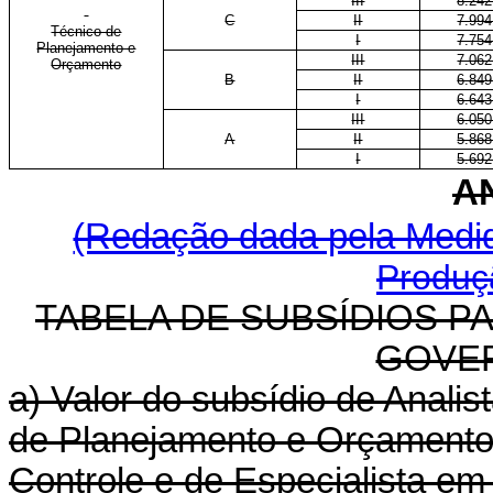
III
8.242
C
II
7.994
Técnico de
I
7.754
Planejamento e
III
7.062
Orçamento
B
II
6.849
I
6.643
III
6.050
A
II
5.868
I
5.692
A
(Redação dada pela Medida
Produçã
TABELA DE SUBSÍDIOS P
GOVE
a) Valor do subsídio de Analis
de Planejamento e Orçamento,
Controle e de Especialista em