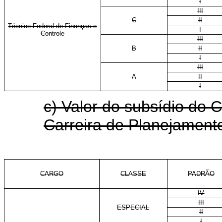
I
III
C
II
Técnico Federal de Finanças e
I
Controle
III
B
II
I
III
A
II
I
c) Valor do subsídio do 
Carreira de Planejamen
CARGO
CLASSE
PADRÃO
IV
III
ESPECIAL
II
I