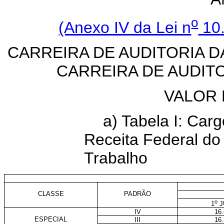
o
(Anexo IV da Lei n
10.
CARREIRA DE AUDITORIA D
CARREIRA DE AUDIT
VALOR 
a) Tabela I: Carg
Receita Federal do 
Trabalho
E
CLASSE
PADRÃO
o
1
J
IV
16
ESPECIAL
III
16