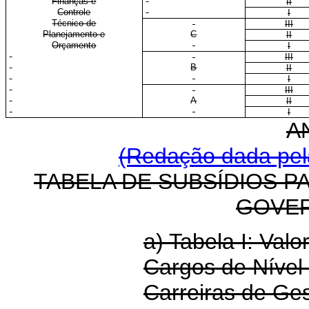
Finanças e
II
Controle
I
Técnico de
III
Planejamento e
C
II
Orçamento
I
III
B
II
I
III
A
II
I
A
(Redação dada pela
TABELA DE SUBSÍDIOS P
GOVE
a) Tabela I: Val
Cargos de Nível
Carreiras de G