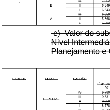
III
7.062
B
II
6.849
I
6.643
III
6.050
A
II
5.868
I
5.692
c) Valor do sub
Nível Intermediá
Planejamento e
CARGOS
CLASSE
PADRÃO
o
1
de jan
201
IV
9.780
III
9.331
ESPECIAL
II
9.050
I
8.778