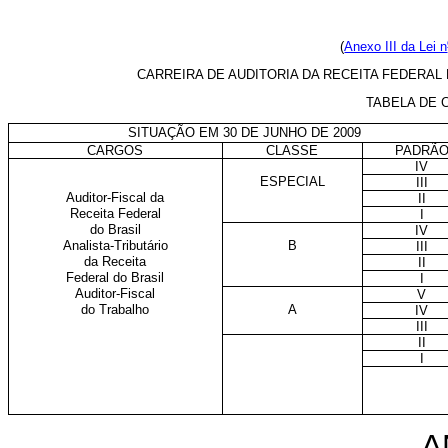
(
Anexo III da Lei n
CARREIRA DE AUDITORIA DA RECEITA FEDERAL
TABELA DE
SITUAÇÃO EM 30 DE JUNHO DE 2009
CARGOS
CLASSE
PADRÃ
IV
ESPECIAL
III
Auditor-Fiscal da
II
Receita Federal
I
do Brasil
IV
Analista-Tributário
B
III
da Receita
II
Federal do Brasil
I
Auditor-Fiscal
V
do Trabalho
A
IV
III
II
I
A