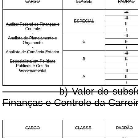
CARGO
CLASSE
PADRÃO
IV
III
ESPECIAL
II
Auditor Federal de Finanças e
Controle
I
III
Analista de Planejamento e
C
II
Orçamento
I
Analista de Comércio Exterior
III
B
II
Especialista em Políticas
I
Públicas e Gestão
Governamental
III
A
II
I
b) Valor do subsídio do
Finanças e Controle da Carrei
CARGO
CLASSE
PADRÃO