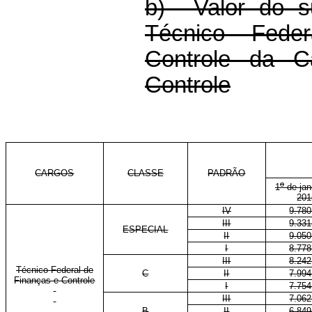
b) Valor do s
Técnico Fede
Controle da C
Controle
CARGOS
CLASSE
PADRÃO
o
1
de jan
201
IV
9.780
III
9.331
ESPECIAL
II
9.050
I
8.778
III
8.242
Técnico Federal de
C
II
7.994
Finanças e Controle
I
7.754
III
7.062
B
II
6.849