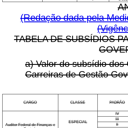
A
(Redação dada pela Medid
(Vigênc
TABELA DE SUBSÍDIOS P
GOVE
a) Valor do subsídio dos
Carreiras de Gestão Go
CARGO
CLASSE
PADRÃO
IV
III
ESPECIAL
II
Auditor Federal de Finanças e