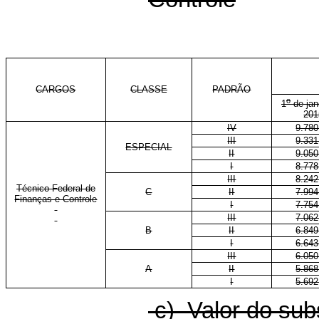
CARGOS
CLASSE
PADRÃO
o
1
de jan
201
IV
9.780
III
9.331
ESPECIAL
II
9.050
I
8.778
III
8.242
Técnico Federal de
C
II
7.994
Finanças e Controle
I
7.754
III
7.062
B
II
6.849
I
6.643
III
6.050
A
II
5.868
I
5.692
c) Valor do sub