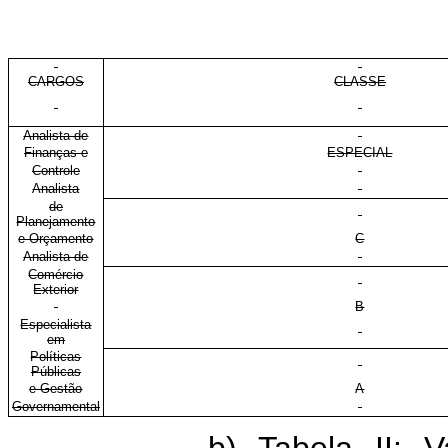
CARGOS
CLASSE
Analista de
Finanças e
ESPECIAL
Controle
Analista
de
Planejamento
e Orçamento
C
Analista de
Comércio
Exterior
B
Especialista
em
Políticas
Públicas
e Gestão
A
Governamental