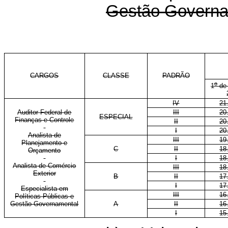
Gestão Governa
CARGOS
CLASSE
PADRÃO
o
1
de 
IV
21
Auditor Federal de
III
20
ESPECIAL
Finanças e Controle
II
20
I
20
Analista de
III
19
Planejamento e
C
II
18
Orçamento
I
18
Analista de Comércio
III
18
Exterior
B
II
17
I
17
Especialista em
III
16
Políticas Públicas e
Gestão Governamental
A
II
16
I
15