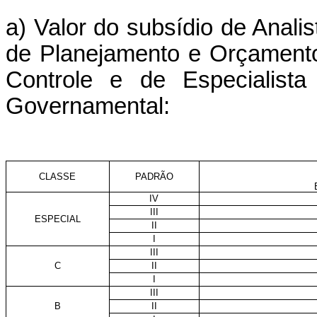
a) Valor do subsídio de Analis
de Planejamento e Orçamento
Controle e de Especialista
Governamental:
CLASSE
PADRÃO
IV
III
ESPECIAL
II
I
III
C
II
I
III
B
II