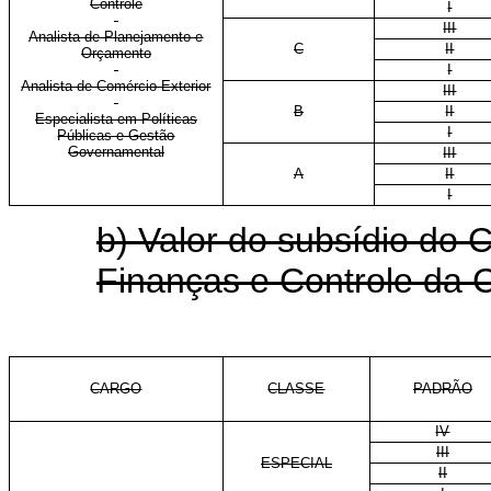
Controle
I
III
Analista de Planejamento e
C
II
Orçamento
I
Analista de Comércio Exterior
III
B
II
Especialista em Políticas
I
Públicas e Gestão
Governamental
III
A
II
I
b) Valor do subsídio do 
Finanças e Controle da C
CARGO
CLASSE
PADRÃO
IV
III
ESPECIAL
II