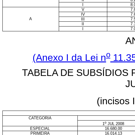
I
8.
V
7.
IV
7.
A
III
7.
II
7.
I
7.
A
o
(Anexo I da Lei n
11.35
TABELA DE SUBSÍDIOS 
J
(incisos 
E
CATEGORIA
o
1
JUL 2008
ESPECIAL
16.680,00
PRIMEIRA
16.014,13