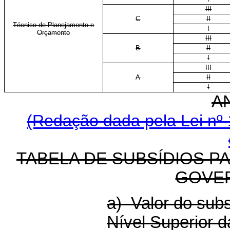
III
C
II
Técnico de Planejamento e
I
Orçamento
III
B
II
I
III
A
II
I
A
(Redação dada pela Lei nº 
TABELA DE SUBSÍDIOS P
GOVE
a) Valor do sub
Nível Superior d