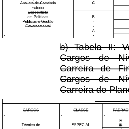
Analista de Comércio
C
Exterior
Especialista
em Políticas
B
Públicas e Gestão
Governamental
A
b) Tabela II: 
Cargos de Nív
Carreira de Fi
Cargos de Nív
Carreira de Pla
E
CARGOS
CLASSE
PADRÃO
IV
Técnico de
ESPECIAL
III