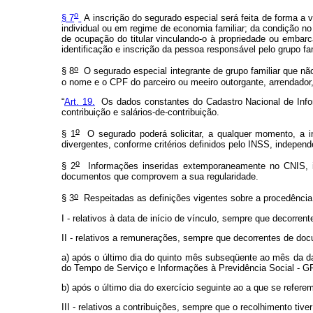
o
§ 7
A inscrição do segurado especial será feita de forma a v
individual ou em regime de economia familiar; da condição no 
de ocupação do titular vinculando-o à propriedade ou embarc
identificação e inscrição da pessoa responsável pelo grupo fam
o
§ 8
O segurado especial integrante de grupo familiar que não
o nome e o CPF do parceiro ou meeiro outorgante, arrendado
“
Art. 19.
Os dados constantes do Cadastro Nacional de Inform
contribuição e salários-de-contribuição.
o
§ 1
O segurado poderá solicitar, a qualquer momento, a i
divergentes, conforme critérios definidos pelo INSS, independ
o
§ 2
Informações inseridas extemporaneamente no CNIS, ind
documentos que comprovem a sua regularidade.
o
§ 3
Respeitadas as definições vigentes sobre a procedência
I - relativos à data de início de vínculo, sempre que decorre
II - relativos a remunerações, sempre que decorrentes de do
a) após o último dia do quinto mês subseqüente ao mês da d
do Tempo de Serviço e Informações à Previdência Social - G
b) após o último dia do exercício seguinte ao a que se refer
III - relativos a contribuições, sempre que o recolhimento tive