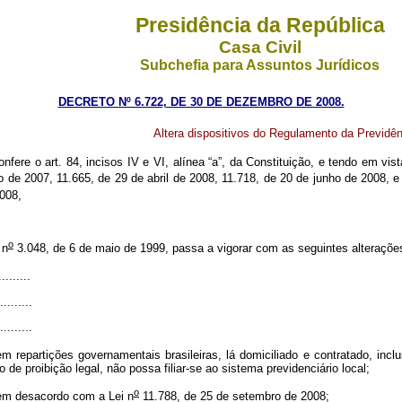
Presidência da República
Casa Civil
Subchefia para Assuntos Jurídicos
DECRETO Nº 6.722, DE 30 DE DEZEMBRO DE 2008.
Altera dispositivos do Regulamento da Previdên
onfere o art. 84, incisos IV e VI, alínea “a”, da Constituição, e tendo em vis
 de 2007, 11.665, de 29 de abril de 2008, 11.718, de 20 de junho de 2008, e
008,
o
 n
3.048, de 6 de maio de 1999, passa a vigorar com as seguintes alterações
.........
.........
.........
em repartições governamentais brasileiras, lá domiciliado e contratado, inclu
e proibição legal, não possa filiar-se ao sistema previdenciário local;
o
 em desacordo com a Lei n
11.788, de 25 de setembro de 2008;