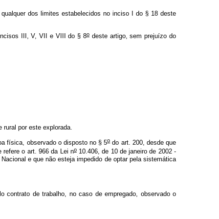
 qualquer dos limites estabelecidos no inciso I do § 18 deste
o
isos III, V, VII e VIII do § 8
deste artigo, sem prejuízo do
 rural por este explorada.
o
oa física, observado o disposto no § 5
do art. 200, desde que
o
refere o art. 966 da Lei n
10.406, de 10 de janeiro de 2002 -
es Nacional e que não esteja impedido de optar pela sistemática
lo contrato de trabalho, no caso de empregado, observado o