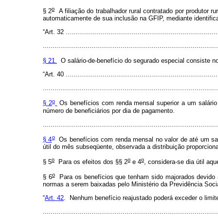
o
§ 2
A filiação do trabalhador rural contratado por produtor r
automaticamente de sua inclusão na GFIP, mediante identifica
“Art. 32 ..............................................................................
..........................................................................................
§ 21.
O salário-de-benefício do segurado especial consiste no 
“Art. 40 ..............................................................................
..........................................................................................
o
§ 2
Os benefícios com renda mensal superior a um salário 
número de beneficiários por dia de pagamento.
..........................................................................................
o
§ 4
Os benefícios com renda mensal no valor de até um salá
útil do mês subseqüente, observada a distribuição proporciona
o
o
o
§ 5
Para os efeitos dos §§ 2
e 4
, considera-se dia útil a
o
§ 6
Para os benefícios que tenham sido majorados devido à
normas a serem baixadas pelo Ministério da Previdência Socia
“
Art. 42
. Nenhum benefício reajustado poderá exceder o limite
.......................................................................................