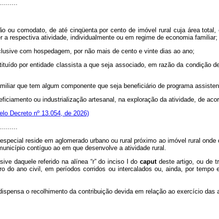
.........
ção ou comodato, de até cinqüenta por cento de imóvel rural cuja área total
r a respectiva atividade, individualmente ou em regime de economia familiar;
 inclusive com hospedagem, por não mais de cento e vinte dias ao ano;
tituído por entidade classista a que seja associado, em razão da condição d
 familiar que tem algum componente que seja beneficiário de programa assist
neficiamento ou industrialização artesanal, na exploração da atividade, de ac
lo Decreto nº 13.054, de 2026)
.........
 especial reside em aglomerado urbano ou rural próximo ao imóvel rural ond
município contíguo ao em que desenvolve a atividade rural.
sive daquele referido na alínea “r” do inciso I do
caput
deste artigo, ou de t
o do ano civil, em períodos corridos ou intercalados ou, ainda, por tempo e
dispensa o recolhimento da contribuição devida em relação ao exercício das a