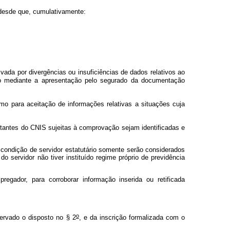
 desde que, cumulativamente:
da por divergências ou insuficiências de dados relativos ao
do mediante a apresentação pelo segurado da documentação
o para aceitação de informações relativas a situações cuja
antes do CNIS sujeitas à comprovação sejam identificadas e
condição de servidor estatutário somente serão considerados
 servidor não tiver instituído regime próprio de previdência
gador, para corroborar informação inserida ou retificada
o
servado o disposto no § 2
, e da inscrição formalizada com o