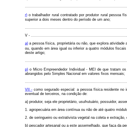
..........................................................................................
r)
o trabalhador rural contratado por produtor rural pessoa fí
superior a dois meses dentro do período de um ano;
..........................................................................................
V - ....................................................................................
a)
a pessoa física, proprietária ou não, que explora atividade
ou, quando em área igual ou inferior a quatro módulos fiscai
deste artigo;
..........................................................................................
p)
o Micro Empreendedor Individual - MEI de que tratam os
abrangidos pelo Simples Nacional em valores fixos mensais;
..........................................................................................
VII -
como segurado especial: a pessoa física residente no i
eventual de terceiros, na condição de:
a) produtor, seja ele proprietário, usufrutuário, possuidor, as
1. agropecuária em área contínua ou não de até quatro módulo
2. de seringueiro ou extrativista vegetal na coleta e extração
b) pescador artesanal ou a este assemelhado, que faça da pesc