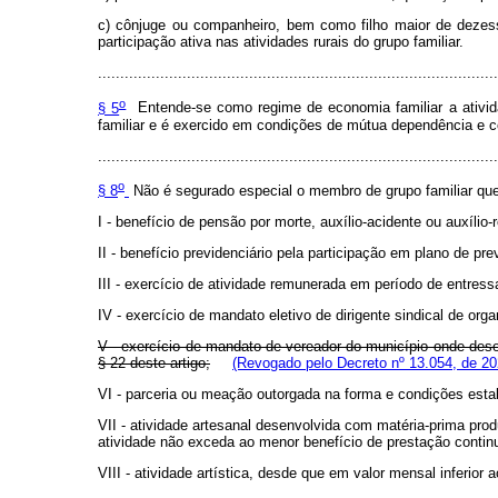
c) cônjuge ou companheiro, bem como filho maior de dezess
participação ativa nas atividades rurais do grupo familiar.
..........................................................................................
o
§ 5
Entende-se como regime de economia familiar a ativida
familiar e é exercido em condições de mútua dependência e 
..........................................................................................
o
§ 8
Não é segurado especial o membro de grupo familiar que 
I - benefício de pensão por morte, auxílio-acidente ou auxílio
II - benefício previdenciário pela participação em plano de pre
III - exercício de atividade remunerada em período de entressa
IV - exercício de mandato eletivo de dirigente sindical de org
V - exercício de mandato de vereador do município onde desen
§ 22 deste artigo;
(Revogado pelo Decreto nº 13.054, de 20
VI - parceria ou meação outorgada na forma e condições estabe
VII - atividade artesanal desenvolvida com matéria-prima prod
atividade não exceda ao menor benefício de prestação continu
VIII - atividade artística, desde que em valor mensal inferior