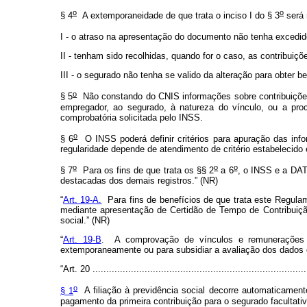
o
o
§ 4
A extemporaneidade de que trata o inciso I do § 3
será 
I - o atraso na apresentação do documento não tenha excedido 
II - tenham sido recolhidas, quando for o caso, as contribuiç
III - o segurado não tenha se valido da alteração para obter 
o
§ 5
Não constando do CNIS informações sobre contribuições 
empregador, ao segurado, à natureza do vínculo, ou a pr
comprobatória solicitada pelo INSS.
o
§ 6
O INSS poderá definir critérios para apuração das inf
regularidade depende de atendimento de critério estabelecido 
o
o
o
§ 7
Para os fins de que trata os §§ 2
a 6
, o INSS e a DAT
destacadas dos demais registros.” (NR)
“
Art. 19-A.
Para fins de benefícios de que trata este Regula
mediante apresentação de Certidão de Tempo de Contribuição 
social.” (NR)
“
Art. 19-B
. A comprovação de vínculos e remunerações de 
extemporaneamente ou para subsidiar a avaliação dos dados 
“Art. 20 ..............................................................................
o
§ 1
A filiação à previdência social decorre automaticament
pagamento da primeira contribuição para o segurado facultativ