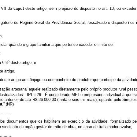
o VII do
caput
deste artigo, sem prejuízo do disposto no art. 13, ou exceder
gatório do Regime Geral de Previdência Social, ressalvado o disposto nos inc
o;
ncia, quando o grupo familiar a que pertence exceder o limite de:
;
o
o § 8
deste artigo; e
e artigo.
deste artigo ao cônjuge ou companheiro do produtor que participe da atividade
ação artesanal aquele realizado diretamente pelo próprio produtor rural pess
ustrializados - IPI.§ 26. É considerado MEI o empresário individual a que se 
rio anterior, de até R$ 36.000,00 (trinta e seis mil reais), optante pelo Simpl
ut
.” (NR)
.........
os documentos que os habilitem ao exercício da atividade, formalizado pe
o sindicato ou órgão gestor de mão-de-obra, no caso de trabalhador avulso;
.........