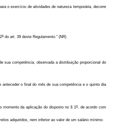
para o exercício de atividades de natureza temporária, decorre
o
 2
do art. 39 deste Regulamento.” (NR)
e sua competência, observada a distribuição proporcional do
 anteceder o final do mês de sua competência e o quinto dia
o
o momento da aplicação do disposto no § 1
, de acordo com
itos adquiridos, nem inferior ao valor de um salário mínimo.