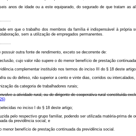
eis anos de idade ou a este equiparado, do segurado de que tratam as al
.........
de em que o trabalho dos membros da família é indispensável à própria 
colaboração, sem a utilização de empregados permanentes.
.........
possuir outra fonte de rendimento, exceto se decorrente de:
-reclusão, cujo valor não supere o do menor benefício de prestação continuada
vidência complementar instituído nos termos do inciso III do § 18 deste artigo
fra ou do defeso, não superior a cento e vinte dias, corridos ou intercalados,
anização da categoria de trabalhadores rurais;
volve a atividade rural, ou de dirigente de cooperativa rural constituída ex
26)
lecidas no inciso I do § 18 deste artigo;
uzida pelo respectivo grupo familiar, podendo ser utilizada matéria-prima de
ada da previdência social; e
 ao menor benefício de prestação continuada da previdência social.