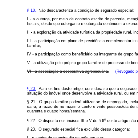
..........................................................................................
§ 18.
Não descaracteriza a condição de segurado especial:
I - a outorga, por meio de contrato escrito de parceria, mea
fiscais, desde que outorgante e outorgado continuem a exerce
II - a exploração da atividade turística da propriedade rural,
III - a participação em plano de previdência complementar ins
familiar;
IV - a participação como beneficiário ou integrante de grupo
V - a utilização pelo próprio grupo familiar de processo de be
VI - a associação a cooperativa agropecuária.
(Revogado pe
..........................................................................................
§ 20.
Para os fins deste artigo, considera-se que o segurado
situação do imóvel onde desenvolve a atividade rural, ou em 
§ 21. O grupo familiar poderá utilizar-se de empregado, inclu
safra, à razão de no máximo cento e vinte pessoas/dia dentr
quarenta e quatro horas/semana.
o
§ 22. O disposto nos incisos III e V do § 8
deste artigo não 
§ 23. O segurado especial fica excluído dessa categoria:
I - a contar do primeiro dia do mês em que: