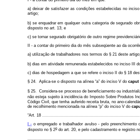
a) deixar de satisfazer as condições estabelecidas no incis
artigo;
b) se enquadrar em qualquer outra categoria de segurado obri
disposto no art. 13; e
c) se tornar segurado obrigatório de outro regime previdenciári
II - a contar do primeiro dia do mês subseqüente ao da ocorrê
a) utilização de trabalhadores nos termos do § 21 deste artigo
b) dias em atividade remunerada estabelecidos no inciso III d
c) dias de hospedagem a que se refere o inciso II do § 18 dest
§ 24. Aplica-se o disposto na alínea “a” do inciso V do
caput
§ 25. Considera-se processo de beneficiamento ou industrializ
não esteja sujeito à incidência do Imposto Sobre Produtos Ind
Código Civil, que tenha auferido receita bruta, no ano-calendá
de recolhimento mencionada na alínea “p” do inciso V do
cap
“Art. 18 ..............................................................................
I -
o empregado e trabalhador avulso - pelo preenchimento d
o
disposto no § 2
do art. 20, e pelo cadastramento e registro n
..........................................................................................