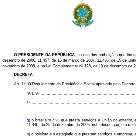
O PRESIDENTE DA REPÚBLICA
, no uso das atribuições que lhe c
dezembro de 2006, 11.457, de 16 de março de 2007, 11.488, de 15 de junho
o
novembro de 2008, e na Lei Complementar n
128, de 19 de dezembro de 2
DECRETA:
o
Art. 1
O Regulamento da Previdência Social aprovado pelo Decreto
o
“Art. 9
.............................................................................
I - ......................................................................................
..........................................................................................
g)
o brasileiro civil que presta serviços à União no exterior, 
11.440, de 29 de dezembro de 2006, este desde que, em razão d
h) o bolsista e o estagiário que prestam serviços a empresa,