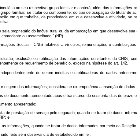
inculá-lo ao seu respectivo grupo familiar e conterá, além das informações pe
grupo familiar, se titular ou componente; do tipo de ocupação do titular de
ação em que trabalha, da propriedade em que desenvolve a atividade, se ne
iliar.
 seja proprietário do imóvel rural ou da embarcação em que desenvolve sua a
r, comodante ou assemelhado.” (NR)
ações Sociais - CNIS relativos a vínculos, remunerações e contribuições 
nclusão, exclusão ou retificação das informações constantes do CNIS, 
entemente de requerimento de benefício, exceto na hipótese do art. 142.
ependentemente de serem inéditas ou retificadoras de dados anteriorme
 e origem das informações, considera-se extemporânea a inserção de dados:
ntes de documento apresentado após o transcurso de sessenta dias do prazo es
cumento apresentado:
ata de prestação de serviço pelo segurado, quando se tratar de dados infor
FIP; e
em as informações, quando se tratar de dados informados por meio da Relação
r sido feito sem observância do estabelecido em lei.