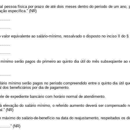
ural pessoa física por prazo de até dois meses dentro do período de um ano, 
ção específica.” (NR)
.........
.........
valor equivalente ao salário-mínimo, ressalvado o disposto no inciso II do §
.........
.........
mínimo serão pagos do primeiro ao quinto dia útil do mês subseqüente ao d
.........
rio mínimo serão pagos no período compreendido entre o quinto dia útil que
l dos beneficiários por dia de pagamento.
quele de expediente bancário com horário normal de atendimento.
 elevação do salário mínimo, o referido aumento deverá ser compensado n
l.” (NR)
 máximo do salário-de-benefício na data do reajustamento, respeitados os dire
............” (NR)