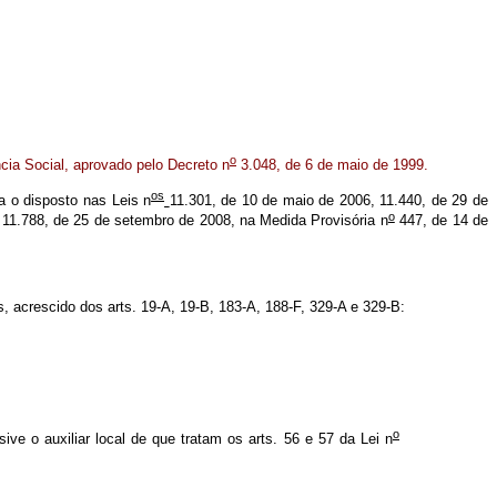
o
cia Social, aprovado pelo Decreto n
3.048, de 6 de maio de 1999.
os
ta o disposto nas Leis n
11.301, de 10 de maio de 2006, 11.440, de 29 de
o
 11.788, de 25 de setembro de 2008, na Medida Provisória n
447, de 14 de
, acrescido dos arts. 19-A, 19-B, 183-A, 188-F, 329-A e 329-B:
o
sive o auxiliar local de que tratam os arts. 56 e 57 da Lei n