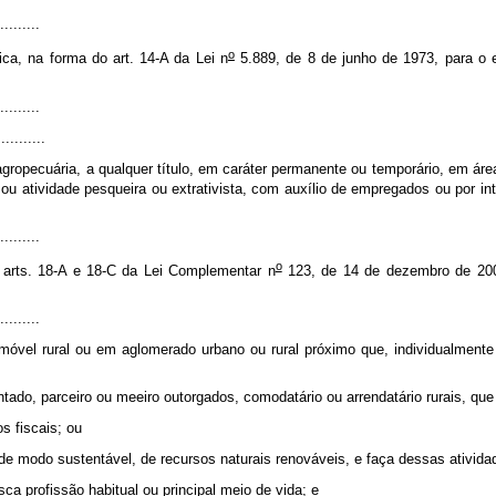
.........
o
sica, na forma do art. 14-A da Lei n
5.889, de 8 de junho de 1973, para o e
.........
...........
 agropecuária, a qualquer título, em caráter permanente ou temporário, em áre
s ou atividade pesqueira ou extrativista, com auxílio de empregados ou por i
.........
o
 arts. 18-A e 18-C da Lei Complementar n
123, de 14 de dezembro de 2006
.........
móvel rural ou em aglomerado urbano ou rural próximo que, individualmente
sentado, parceiro ou meeiro outorgados, comodatário ou arrendatário rurais, que
s fiscais; ou
, de modo sustentável, de recursos naturais renováveis, e faça dessas ativida
a profissão habitual ou principal meio de vida; e