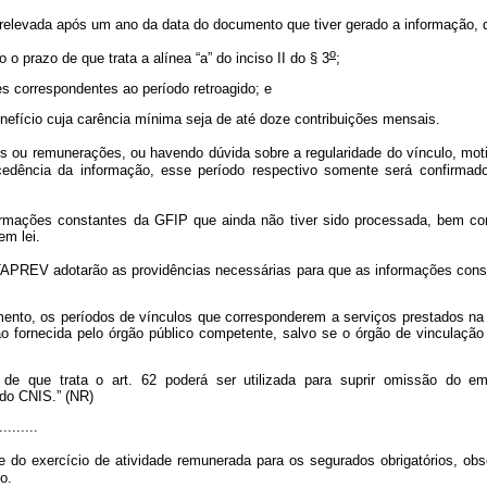
relevada após um ano da data do documento que tiver gerado a informação,
o
o prazo de que trata a alínea “a” do inciso II do § 3
;
ões correspondentes ao período retroagido; e
benefício cuja carência mínima seja de até doze contribuições mensais.
ou remunerações, ou havendo dúvida sobre a regularidade do vínculo, motiva
ocedência da informação, esse período respectivo somente será confirma
ormações constantes da GFIP que ainda não tiver sido processada, bem com
em lei.
APREV adotarão as providências necessárias para que as informações const
mento, os períodos de vínculos que corresponderem a serviços prestados na 
fornecida pelo órgão público competente, salvo se o órgão de vinculação do
que trata o art. 62 poderá ser utilizada para suprir omissão do empre
do CNIS.” (NR)
.........
e do exercício de atividade remunerada para os segurados obrigatórios, ob
o.