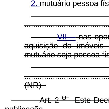
2.
mutuário pessoa fís
......................................
VII -
nas oper
aquisição de imóveis
mutuário seja pessoa fí
......................................
(NR)
o
Art. 2
Este Decre