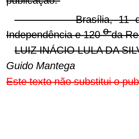
publicação.
Brasília, 11 de d
o
Independência e 120
da Re
LUIZ INÁCIO LULA DA SIL
Guido Mantega
Este texto não substitui o p