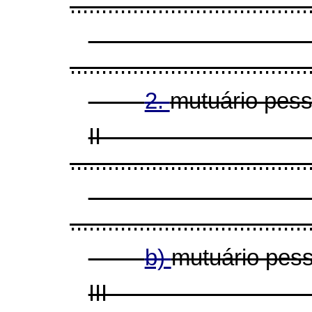
......................................
......................................
2.
mutuário pess
I
......................................
......................................
b)
mutuário pess
II