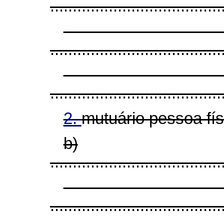
......................................
......................................
......................................
2.
mutuário pessoa fí
b)
......................................
......................................