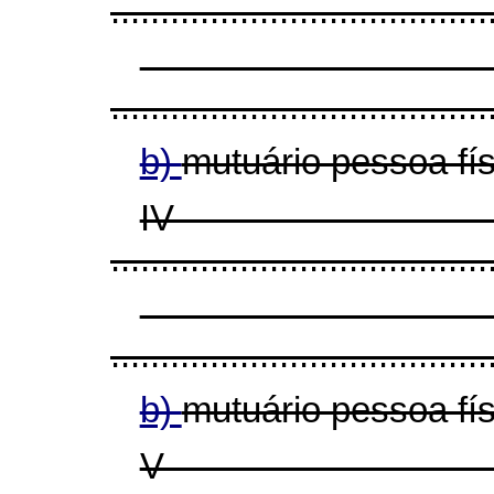
......................................
......................................
b)
mutuário pessoa fí
I
......................................
......................................
b)
mutuário pessoa fís
V