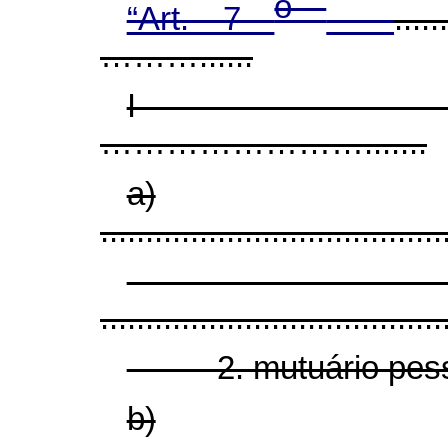
o
“Art. 7
.....
………......
I - .................
…………………….......
a)
......................................
......................................
2. mutuário pessoa
b)