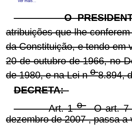
Ver mais...
O PRESIDENTE D
atribuições que lhe conferem 
da Constituição, e tendo em v
20 de outubro de 1966, no D
o
de 1980, e na Lei n
8.894, 
DECRETA:
o
Art. 1
O art. 
dezembro de 2007
, passa a