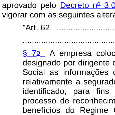
aprovado pelo
Decreto n
º
3.0
vigorar com as seguintes alter
"Art. 62. ...........................
........................................
o
§ 7
A empresa coloca
designado por dirigente 
Social as informações 
relativamente a segurad
identificado, para fin
processo de reconhecim
benefícios do Regime G