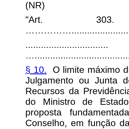
(NR)
"Art. 303. 
……………..........................
................................
….....................................
§ 10.
O limite máximo d
Julgamento ou Junta d
Recursos da Previdência
do Ministro de Estado
proposta fundamentada
Conselho, em função d