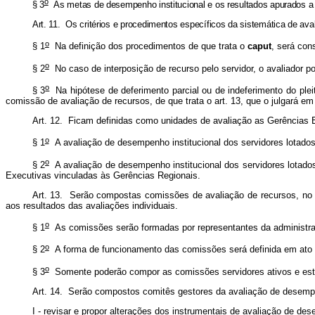
o
§ 3
As metas de desempenho institucional e os resultados apurados a 
Art. 11. Os critérios e procedimentos específicos da sistemática de av
o
§ 1
Na definição dos procedimentos de que trata o
caput
, será con
o
§ 2
No caso de interposição de recurso pelo servidor, o avaliador pod
o
§ 3
Na hipótese de deferimento parcial ou de indeferimento do plei
comissão de avaliação de recursos, de que trata o art. 13, que o julgará em 
Art. 12. Ficam definidas como unidades de avaliação as Gerências E
o
§ 1
A avaliação de desempenho institucional dos servidores lotados
o
§ 2
A avaliação de desempenho institucional dos servidores lotados
Executivas vinculadas às Gerências Regionais.
Art. 13. Serão compostas comissões de avaliação de recursos, no âm
aos resultados das avaliações individuais.
o
§ 1
As comissões serão formadas por representantes da administra
o
§ 2
A forma de funcionamento das comissões será definida em ato 
o
§ 3
Somente poderão compor as comissões servidores ativos e estáve
Art. 14. Serão compostos comitês gestores da avaliação de desempe
I - revisar e propor alterações dos instrumentais de avaliação de d