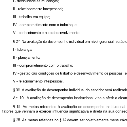
I - flexibilidade às mudanças;
II - relacionamento interpessoal;
III - trabalho em equipe;
IV - comprometimento com o trabalho; e
V - conhecimento e auto-desenvolvimento.
o
§ 2
Na avaliação de desempenho individual em nível gerencial, serão o
I - liderança;
II - planejamento;
III - comprometimento com o trabalho;
IV - gestão das condições de trabalho e desenvolvimento de pessoas; e
V - relacionamento interpessoal.
o
§ 3
A avaliação de desempenho individual do servidor será realizada
Art. 10.
A avaliação de desempenho institucional visa a aferir o alca
o
§ 1
As metas referentes à avaliação de desempenho institucional s
fatores que venham a exercer influência significativa e direta na sua cons
o
o
§ 2
As metas referidas no § 1
devem ser objetivamente mensuráveis,