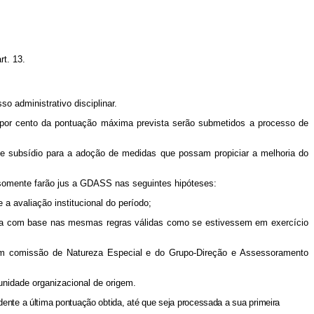
rt. 13.
 administrativo disciplinar.
a por cento da pontuação máxima prevista serão submetidos a processo de
 de subsídio para a adoção de medidas que possam propiciar a melhoria do
s somente farão jus a GDASS nas seguintes hipóteses:
 a avaliação institucional do período;
ulada com base nas mesmas regras válidas como se estivessem em exercício
s em comissão de Natureza Especial e do Grupo-Direção e Assessoramento
unidade organizacional de origem.
nte a última pontuação obtida, até que seja processada a sua primeira