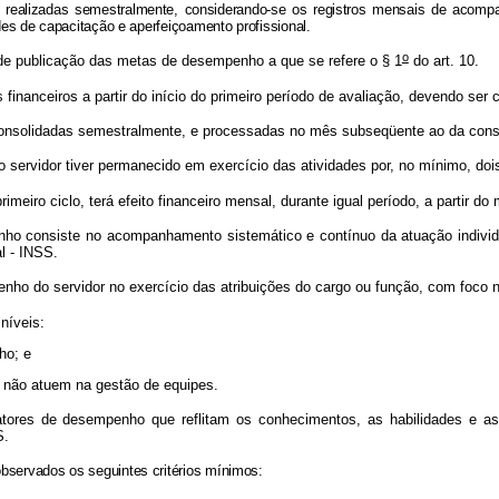
 realizadas semestralmente, considerando-se os registros mensais de acompa
 de capacitação e aperfeiçoamento profissional.
o
ta de publicação das metas de desempenho a que se refere o § 1
do art. 10.
financeiros a partir do início do primeiro período de avaliação, devendo se
consolidadas semestralmente, e processadas no mês subseqüente ao da cons
o servidor tiver permanecido em exercício das atividades por, no mínimo, doi
imeiro ciclo, terá efeito financeiro mensal, durante igual período, a partir
o consiste no acompanhamento sistemático e contínuo da atuação individual
l - INSS.
ho do servidor no exercício das atribuições do cargo ou função, com foco na 
níveis:
ho; e
e não atuem na gestão de equipes.
tores de desempenho que reflitam os conhecimentos, as habilidades e as
S.
bservados os seguintes critérios mínimos: