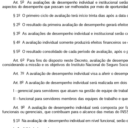
o
Art. 5
As avaliações de desempenho individual e institucional serão
aspectos do desempenho que possam ser melhorados por meio de oportunidades
o
§ 1
O primeiro ciclo de avaliação terá início trinta dias após a da
o
§ 2
O resultado da primeira avaliação de desempenho gerará efeitos 
o
§ 3
As avaliações de desempenho individual e institucional serão 
o
§ 4
A avaliação individual somente produzirá efeitos financeiros se 
o
§ 5
O resultado consolidado de cada período de avaliação, após o pr
o
Art. 6
Para fins do disposto neste Decreto, avaliação de desempenh
considerando a missão e os objetivos do Instituto Nacional do Seguro Socia
o
Art. 7
A avaliação de desempenho individual visa a aferir o desempen
o
Art. 8
A avaliação de desempenho individual será realizada em dois 
I - gerencial para servidores que atuam na gestão de equipe de trabal
II - funcional para servidores membros das equipes de trabalho e qu
o
Art. 9
A avaliação de desempenho individual será
composta por fa
funcionais ou gerenciais, que contribuam para o alcance das metas do INS
o
§ 1
Na avaliação de desempenho individual em nível funcional, serão o