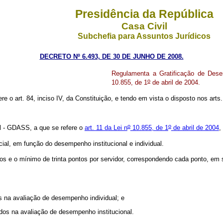
Presidência da República
Casa Civil
Subchefia para Assuntos Jurídicos
DECRETO Nº 6.493, DE 30 DE JUNHO DE 2008.
Regulamenta a Gratificação de Dese
o
10.855, de 1
de abril de 2004.
ere o art. 84, inciso IV, da Constituição, e tendo em vista o disposto nos arts.
o
o
l - GDASS, a que se refere o
art. 11 da Lei n
10.855, de 1
de abril de 2004
,
al, em função do desempenho institucional e individual.
 o mínimo de trinta pontos por servidor, correspondendo cada ponto, em se
os na avaliação de desempenho individual; e
tidos na avaliação de desempenho institucional.