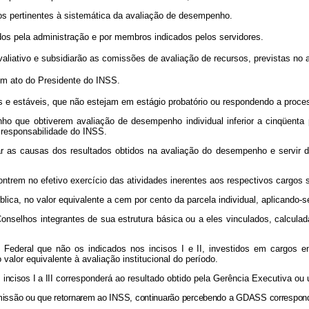
tos pertinentes à sistemática da avaliação de desempenho.
os pela administração e por membros indicados pelos servidores.
liativo e subsidiarão as comissões de avaliação de recursos, previstas no a
m ato do Presidente do INSS.
 estáveis, que não estejam em estágio probatório ou respondendo a processo
enho que obtiverem avaliação de desempenho individual inferior a cinqüent
 responsabilidade do INSS.
car as causas dos resultados obtidos na avaliação do desempenho e servir
contrem no efetivo exercício das atividades inerentes aos respectivos cargo
ica, no valor equivalente a cem por cento da parcela individual, aplicando-se
s Conselhos integrantes de sua estrutura básica ou a eles vinculados, calc
o Federal que não os indicados nos incisos I e II, investidos em cargo
alor equivalente à avaliação institucional do período.
 incisos I a III
corresponderá ao resultado obtido pela Gerência Executiva ou 
omissão ou que retornarem ao INSS, continuarão percebendo a GDASS corresponde