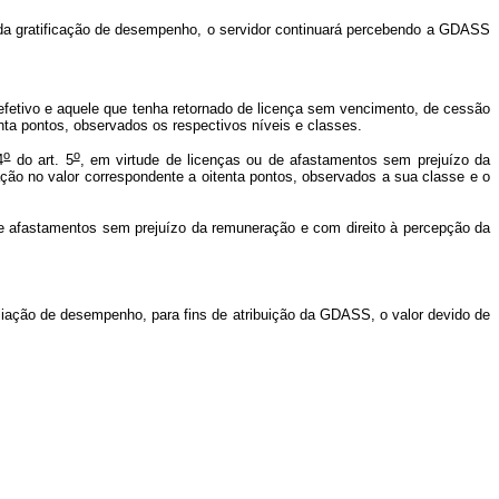
 da gratificação de desempenho, o servidor continuará percebendo a GDASS
 efetivo e aquele que tenha retornado de licença sem vencimento, de cessão
ta pontos, observados os respectivos níveis e classes.
o
o
4
do art. 5
, em virtude de licenças ou de afastamentos sem prejuízo da
icação no valor correspondente a oitenta pontos, observados a sua classe e o
de afastamentos sem prejuízo da remuneração e com direito à percepção da
aliação de desempenho, para fins de atribuição da GDASS, o valor devido de