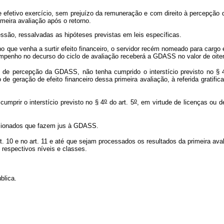
efetivo exercício, sem prejuízo da remuneração e com direito à percepção
imeira avaliação após o retorno.
ssão, ressalvadas as hipóteses previstas em leis específicas.
 que venha a surtir efeito financeiro, o servidor recém nomeado para cargo
empenho no decurso do ciclo de avaliação receberá a GDASS no valor de oiten
ns de percepção da GDASS, não tenha cumprido o interstício previsto no § 
 de geração de efeito financeiro dessa primeira avaliação, à referida gratif
o
o
mprir o interstício previsto no § 4
do art. 5
, em virtude de licenças ou 
sionados que fazem jus à GDASS.
t. 10 e no art. 11 e até que sejam processados os resultados da primeira av
 respectivos níveis e classes.
blica.