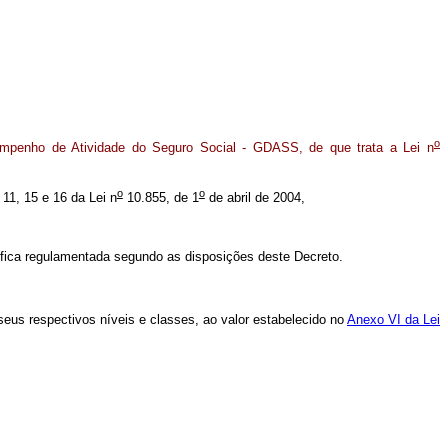
o
mpenho de Atividade do Seguro Social - GDASS, de que trata a Lei n
o
o
 11, 15 e 16 da Lei n
10.855, de 1
de abril de 2004,
 fica regulamentada segundo as disposições deste Decreto.
us respectivos níveis e classes, ao valor estabelecido no
Anexo VI da Lei