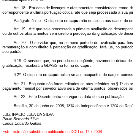
Art. 18. Em caso de licenças e afastamentos considerados como de 
correspondente a
última pontuação obtida
, até que seja processada a sua pr
Parágrafo único. O disposto no
caput
não se aplica aos casos de ce
Art. 19. Até que seja processada a primeira avaliação de desempenho
ou de outros afastamentos sem direito à percepção da gratificação de des
Art. 20. O servidor que, no primeiro período de avaliação para fi
remuneração e com direito à percepção da gratificação, fará jus, no período
seu padrão.
o
§ 1
O servidor que, no período subseqüente, novamente deixar de cu
gratificação, receberá a GDASS na forma do
caput
.
o
§ 2
O disposto no
caput
aplica-se aos ocupantes de cargos comis
o
Art. 21. Enquanto não forem editados os atos referidos no § 1
do ar
pagamento mensal por servidor ativo será de oitenta pontos, observados os
Art. 22. Este Decreto entra em vigor na data de sua publicação.
o
o
Brasília, 30 de junho de 2008; 187
da Independência e 120
da Repú
LUIZ INÁCIO LULA DA SILVA
Paulo Bernardo Silva
Carlos Eduardo Gabas
Este
texto não substitui o publicado no DOU de 1º.7.2008