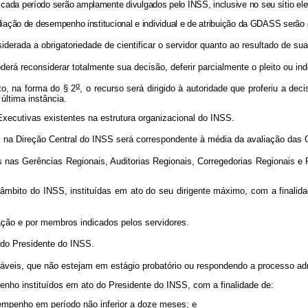
cada período serão amplamente divulgados pelo INSS, inclusive no seu sítio el
aliação de desempenho institucional e individual e de atribuição da GDASS serão
siderada a obrigatoriedade de cientificar o servidor quanto ao resultado de sua
erá reconsiderar totalmente sua decisão, deferir parcialmente o pleito ou inde
o
to, na forma do § 2
, o recurso será dirigido à autoridade que proferiu a de
última instância.
xecutivas existentes na estrutura organizacional do INSS.
 na Direção Central do INSS será correspondente à média da avaliação das 
 nas Gerências Regionais, Auditorias Regionais, Corregedorias Regionais e
bito do INSS, instituídas em ato do seu dirigente máximo, com a finalidade
ção e por membros indicados pelos servidores.
do Presidente do INSS.
is, que não estejam em estágio probatório ou respondendo a processo admin
nho instituídos em ato do Presidente do INSS, com a finalidade de:
esempenho em período não inferior a doze meses; e