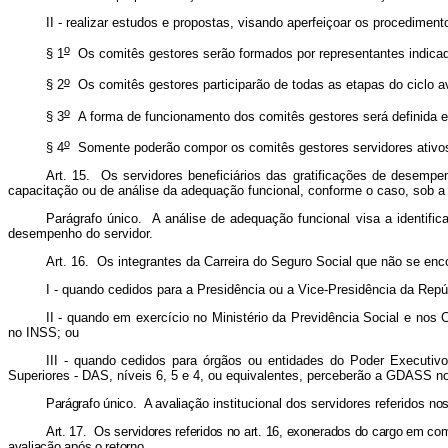
II - realizar estudos e propostas, visando aperfeiçoar os procedimen
o
§ 1
Os comitês gestores serão formados por representantes indicad
o
§ 2
Os comitês gestores participarão de todas as etapas do ciclo ava
o
§ 3
A forma de funcionamento dos comitês gestores será definida e
o
§ 4
Somente poderão compor os comitês gestores servidores ativos e
Art. 15. Os servidores beneficiários das gratificações de desemp
capacitação ou de análise da adequação funcional, conforme o caso, sob a
Parágrafo único. A análise de adequação funcional visa a identifi
desempenho do servidor.
Art. 16. Os integrantes da Carreira do Seguro Social que não se en
I - quando cedidos para a Presidência ou a Vice-Presidência da Repúbl
II - quando em exercício no Ministério da Previdência Social e no
no INSS; ou
III - quando cedidos para órgãos ou entidades do Poder Executiv
Superiores - DAS, níveis 6, 5 e 4, ou equivalentes, perceberão a GDASS no v
Parágrafo único. A avalia
ção institucional dos servidores referidos
nos
Art. 17. Os servidores referidos no art. 16, exonerados do cargo em c
avaliação após o retorno.