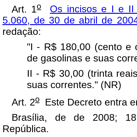
o
Art. 1
Os incisos e I e I
5.060, de 30 de abril de 200
redação:
"I - R$ 180,00 (cento e 
de gasolinas e suas corr
II - R$ 30,00 (trinta rea
suas correntes." (NR)
o
Art. 2
Este Decreto entra em
Brasília, de de 2008; 18
República.