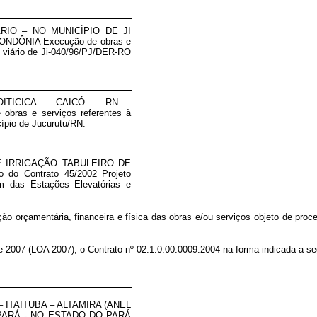
ODOVIÁRIO – NO MUNICÍPIO DE JI
DÔNIA Execução de obras e
 viário de Ji-040/96/PJ/DER-RO
RRAGEM OITICICA – CAICÓ – RN –
as e serviços referentes à
ípio de Jucurutu/RN.
ETRO DE IRRIGAÇÃO TABULEIRO DE
o do Contrato 45/2002 Projeto
m das Estações Elevatórias e
o orçamentária, financeira e física das obras e/ou serviços objeto de proced
de 2007 (LOA 2007), o Contrato nº 02.1.0.00.0009.2004 na forma indicada a se
ITAITUBA – ALTAMIRA (ANEL
 PARÁ - NO ESTADO DO PARÁ