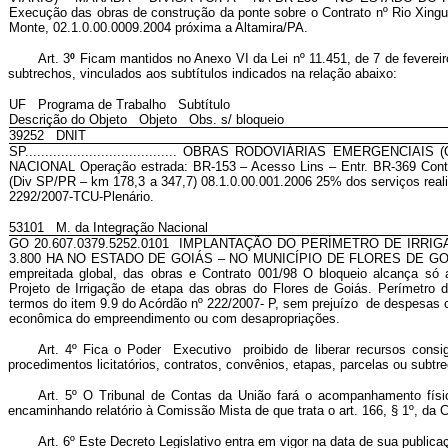
Execução das obras de construção da ponte sobre o Contrato nº Rio Xingu
Monte, 02.1.0.00.0009.2004 próxima a Altamira/PA.
Art. 3
º
Ficam mantidos no Anexo VI da Lei nº 11.451, de 7 de feverei
subtrechos, vinculados aos subtítulos indicados na relação abaixo:
UF Programa de Trabalho Subtítulo
Descrição do Objeto Objeto Obs. s/ bloqueio
39252 DNIT
SP...................................... OBRAS RODOVIÁRIAS EMERGENC
NACIONAL Operação estrada: BR-153 – Acesso Lins – Entr. BR-369 Cont
(Div SP/PR – km 178,3 a 347,7) 08.1.0.00.001.2006 25% dos serviços real
2292/2007-TCU-Plenário.
53101 M. da Integração Nacional
GO 20.607.0379.5252.0101 IMPLANTAÇÃO DO PERÍMETRO DE IRR
3.800 HA NO ESTADO DE GOIÁS – NO MUNICÍPIO DE FLORES DE GOI
empreitada global, das obras e Contrato 001/98 O bloqueio alcança só 
Projeto de Irrigação de etapa das obras do Flores de Goiás. Perímetro d
termos do item 9.9 do Acórdão nº 222/2007- P, sem prejuízo de despesas c
econômica do empreendimento ou com desapropriações.
Art. 4º
Fica o Poder Executivo proibido de liberar recursos consig
procedimentos licitatórios, contratos, convênios, etapas, parcelas ou subtr
Art. 5º
O Tribunal de Contas da União fará o acompanhamento físico-
encaminhando relatório à Comissão Mista de que trata o art. 166, § 1º, da C
Art. 6º
Este Decreto Legislativo entra em vigor na data de sua publica