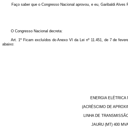
Faço saber que o Congresso Nacional aprovou, e eu, Garibaldi Alves 
O Congresso Nacional decreta:
Art. 1º
Ficam excluídos do Anexo VI da Lei nº 11.451, de 7 de feverei
abaixo:
ENERGIA ELÉTRICA NO MAT
(ACRÉSCIMO DE APROXIMADAMENT
LINHA DE TRANSMISSÃO, IMPLAN
JAURU (MT) 400 MVA E REF