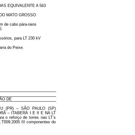
LENTE A 563
O GROSSO
pára-raios
5
ara LT 230 kV
Peixe.
SÃO DE
IPU (PR) – SÃO
PAULO (SP)
RÃ – ITABERÁ I E II E NA LT
o reforço de torres nas LT’s
PR.T009.2005 III componentes do