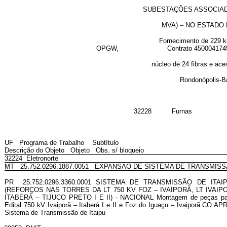
SUBESTAÇÕES ASSOCIADAS EQUIVA
MVA) – NO ESTADO DO MAT
Fornecimento de 229 km de cabo 
OPGW, Contrato 450004174
núcleo de 24 fibras e acessórios, p
Rondonópolis-Barra do 
32228 Furnas
UF Programa de Trabalho Subtítulo
Descrição do Objeto Objeto Obs. s/ bloqueio
32224 Eletronorte
MT 25.752.0296.1887.0051 EXPANSÃO DE SISTEMA DE TRANSMIS
PR 25.752.0296.3360.0001 SISTEMA DE TRANSMISSÃO DE ITA
(REFORÇOS NAS TORRES DA LT 750
KV FOZ – IVAIPORÃ, LT IVAIPO
ITABERÁ – TIJUCO PRETO I E II) - NACIONAL Montagem de peças para 
Edital 750 kV Ivaiporã – Itaberá I e II e Foz do Iguaçu – Ivaiporã CO.A
Sistema de Transmissão de Itaipu