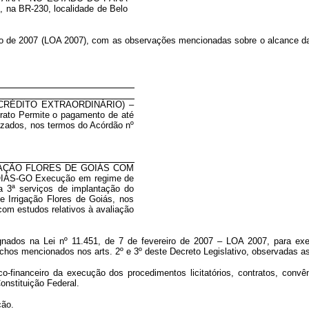
, na BR-230, localidade de Belo
ro de 2007 (LOA 2007), com as observações mencionadas sobre o alcance da m
IAIS (CRÉDITO EXTRAORDINÁRIO) –
rato Permite o pagamento de até
izados, nos termos do Acórdão nº
IGAÇÃO FLORES DE GOIÁS COM
ÁS-GO Execução em regime de
a 3ª serviços de implantação do
e Irrigação Flores de Goiás, nos
om estudos relativos à avaliação
nados na Lei nº 11.451, de 7 de fevereiro de 2007 – LOA 2007, para execu
echos mencionados nos arts. 2º e 3º deste Decreto Legislativo, observadas as
financeiro da execução dos procedimentos licitatórios, contratos, convên
onstituição Federal.
ção.