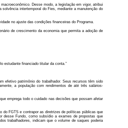
io macroeconômico. Desse modo, a legislação em vigor, atribui
a solvência intertemporal do Fies, mediante a manutenção do
vidade no ajuste das condições financeiras do Programa.
cenário de crescimento da economia que permita a adoção de
estudante financiado titular da conta.”
m efetivo patrimônio do trabalhador. Seus recursos têm sido
riamente, a população com rendimentos de até três salários-
l, que emprega todo o cuidado nas decisões que possam afetar
o do FGTS e contrapor as diretrizes de políticas públicas que
dor desse Fundo, como subsídio
a exames de propostas que
 dos trabalhadores, indicam que o volume de saques poderia