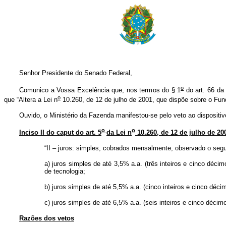
Senhor Presidente do Senado Federal,
o
Comunico a Vossa Excelência que, nos termos do § 1
do art. 66 da 
o
que “Altera a Lei n
10.260, de 12 de julho de 2001, que dispõe sobre o Fun
Ouvido, o Ministério da Fazenda manifestou-se pelo veto ao dispositiv
o
o
Inciso II do caput do art. 5
da Lei n
10.260, de 12 de julho de 200
“II – juros: simples, cobrados mensalmente, observado o segu
a) juros simples de até 3,5% a.a. (três inteiros e cinco déci
de tecnologia;
b) juros simples de até 5,5% a.a. (cinco inteiros e cinco dé
c) juros simples de até 6,5% a.a. (seis inteiros e cinco déci
Razões dos vetos