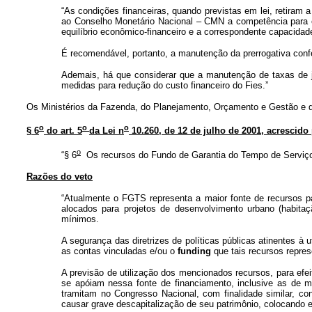
“As condições financeiras, quando previstas em lei, retiram 
ao Conselho Monetário Nacional – CMN a competência para es
equilíbrio econômico-financeiro e a correspondente capacida
É recomendável, portanto, a manutenção da prerrogativa conf
Ademais, há que considerar que a manutenção de taxas de j
medidas para redução do custo financeiro do Fies.”
Os Ministérios da Fazenda, do Planejamento, Orçamento e Gestão e do 
o
o
o
§ 6
do art. 5
da Lei n
10.260, de 12 de julho de 2001, acrescido p
o
“§ 6
Os recursos do Fundo de Garantia do Tempo de Serviço –
Razões do veto
“Atualmente o FGTS representa a maior fonte de recursos pa
alocados para projetos de desenvolvimento urbano (habitaçã
mínimos.
A segurança das diretrizes de políticas públicas atinentes 
as contas vinculadas e/ou o
funding
que tais recursos repre
A previsão de utilização dos mencionados recursos, para efei
se apóiam nessa fonte de financiamento, inclusive as de 
tramitam no Congresso Nacional, com finalidade similar, c
causar grave descapitalização de seu patrimônio, colocando