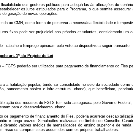
a flexibilidade dos gestores públicos para adequá-las às alterações do cenár
tabelecer os juros estipulados para o Programa, o que permite assegurar 
de de geração de novas operações.
erida ao CMN, como forma de preservar a necessária flexibilidade e tempesti
uros fixas pode ser prejudicial aos próprios estudantes, considerando um 
Trabalho e Emprego opinaram pelo veto ao dispositivo a seguir transcrito:
o
elo art. 1
do Projeto de Lei
 FGTS poderão ser utilizados para pagamento de financiamento do Fies pelo 
ra a habitação popular, tendo se consolidado no seio da sociedade como u
o, saneamento básico e infra-estrutura urbana), que beneficiam, priorita
à utilização dos recursos do FGTS tem sido assegurada pelo Governo Federa
sentam para o desenvolvimento urbano.
to de pagamento de financiamento do Fies, poderia acarretar descapitalizaçã
médio e longo prazos. Simulações realizadas no âmbito do Conselho Cura
onsiderando valores médios de mensalidades do ensino superior e de renda
 em risco os compromissos assumidos com os próprios trabalhadores.