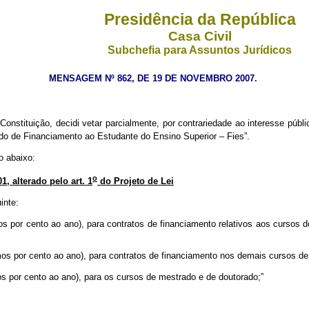
Presidência da República
Casa Civil
Subchefia para Assuntos Jurídicos
MENSAGEM Nº 862, DE 19 DE NOVEMBRO 2007.
Constituição, decidi vetar parcialmente, por contrariedade ao interesse públi
do de Financiamento ao Estudante do Ensino Superior – Fies”.
o abaixo:
o
1, alterado pelo art. 1
do Projeto de Lei
inte:
mos por cento ao ano), para contratos de financiamento relativos aos cursos d
cimos por cento ao ano), para contratos de financiamento nos demais cursos d
mos por cento ao ano), para os cursos de mestrado e de doutorado;”