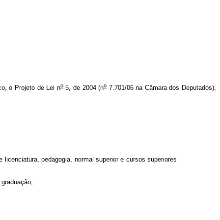
o
o
co, o Projeto de Lei n
5, de 2004 (n
7.701/06 na Câmara dos Deputados),
e licenciatura, pedagogia, normal superior e cursos superiores
e graduação;