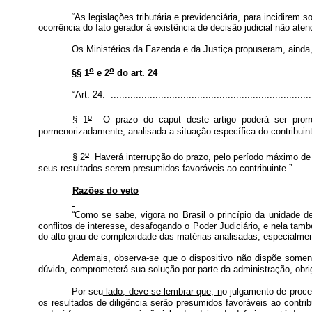
“As legislações tributária e previdenciária, para incidirem
ocorrência do fato gerador à existência de decisão judicial não ate
Os Ministérios da Fazenda e da Justiça propuseram, ainda,
o
o
§§ 1
e 2
do art. 24
“Art. 24. ........................................................................
o
§ 1
O prazo do caput deste artigo poderá ser prorr
pormenorizadamente, analisada a situação específica do contribuin
o
§ 2
Haverá interrupção do prazo, pelo período máximo de 1
seus resultados serem presumidos favoráveis ao contribuinte.”
Razões do veto
“Como se sabe, vigora no Brasil o princípio da unidade de 
conflitos de interesse, desafogando o Poder Judiciário, e nela tam
do alto grau de complexidade das matérias analisadas, especialment
Ademais, observa-se que o dispositivo não dispõe somen
dúvida, comprometerá sua solução por parte da administração, obr
Por seu
lado, deve-se lembrar que, n
o julgamento de proces
os resultados de diligência serão presumidos favoráveis ao contri