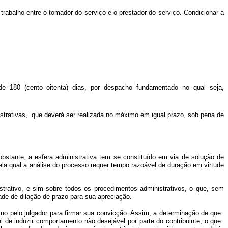
 trabalho entre o tomador do serviço e o prestador do serviço. Condicionar a
 180 (cento oitenta) dias, por despacho fundamentado no qual seja,
istrativas, que deverá ser realizada no máximo em igual prazo, sob pena de
obstante, a esfera administrativa tem se constituído em via de solução de
pela qual a análise do processo requer tempo razoável de duração em virtude
rativo, e sim sobre todos os procedimentos administrativos, o que, sem
ade de dilação de prazo para sua apreciação.
omo pelo julgador para firmar sua convicção. A
ssim, a
determinação de que
l de induzir comportamento não desejável por parte do contribuinte, o que