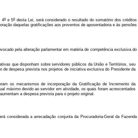
o
o
. 4
e 5
desta Lei, será considerado o resultado do somatório dos créditos
poração daquelas gratificações aos proventos de aposentadoria e às pensões
rovocado pela alteração parlamentar em matéria de competência exclusiva do
lativas que disponham sobre servidores públicos da União e Territórios, seu
o de despesa prevista nos projetos de iniciativa exclusiva do Presidente da
teram os mecanismos de incorporação da Gratificação de Incremento da
tual máximo devido ao servidor em atividade, os quais foram acrescentados
aumentam a despesa prevista para o projeto original.
, será considerada a arrecadação conjunta da Procuradoria-Geral da Fazenda