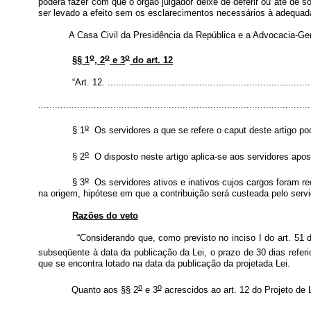
poderá fazer com que o órgão julgador deixe de deferir ou até de so
ser levado a efeito sem os esclarecimentos necessários à adequad
A Casa Civil da Presidência da República e a Advocacia-Geral d
o
o
o
§§ 1
, 2
e 3
do art. 12
“Art. 12. ..........................................................................
................................................................................................
o
§ 1
Os servidores a que se refere o caput deste artigo po
o
§ 2
O disposto neste artigo aplica-se aos servidores ap
o
§ 3
Os servidores ativos e inativos cujos cargos foram re
na origem, hipótese em que a contribuição será custeada pelo servi
Razões do veto
“Considerando que, como previsto no inciso I do art. 51 do Proj
subseqüente à data da publicação da Lei, o prazo de 30 dias referi
que se encontra lotado na data da publicação da projetada Lei.
o
o
Quanto aos §§ 2
e 3
acrescidos ao art. 12 do Projeto de 