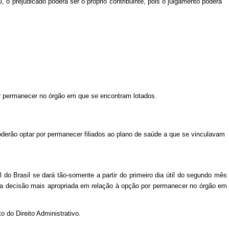
, o prejudicado poderá ser o próprio contribuinte, pois o julgamento poderá
 por permanecer no órgão em que se encontram lotados.
oderão optar por permanecer filiados ao plano de saúde a que se vinculavam
 Brasil se dará tão-somente a partir do primeiro dia útil do segundo mês
r a decisão mais apropriada em relação à opção por permanecer no órgão em
 do Direito Administrativo.