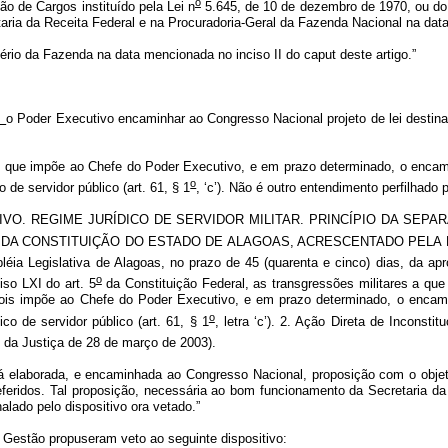
o
ção de Cargos instituído pela Lei n
5.645, de 10 de dezembro de 1970, ou do 
aria da Receita Federal e na Procuradoria-Geral da Fazenda Nacional na data
tério da Fazenda na data mencionada no inciso II do caput deste artigo.”
a
o Poder Executivo encaminhar ao Congresso Nacional projeto de lei destinado 
m que impõe ao Chefe do Poder Executivo, e em prazo determinado, o encami
o
o de servidor público (art. 61, § 1
, ‘c’). Não é outro entendimento perfilhado
IVO. REGIME JURÍDICO DE SERVIDOR MILITAR. PRINCÍPIO DA SEPAR
 DA CONSTITUIÇÃO DO ESTADO DE ALAGOAS, ACRESCENTADO PELA
ia Legislativa de Alagoas, no prazo de 45 (quarenta e cinco) dias, da ap
o
iso LXI do art. 5
da Constituição Federal, as transgressões militares a que 
pois impõe ao Chefe do Poder Executivo, e em prazo determinado, o encami
o
ico de servidor público (art. 61, § 1
, letra ‘c’). 2. Ação Direta de Inconsti
 da Justiça de 28 de março de 2003).
elaborada, e encaminhada ao Congresso Nacional, proposição com o objetivo d
referidos. Tal proposição, necessária ao bom funcionamento da Secretaria d
nalado pelo dispositivo ora vetado.”
tão propuseram veto ao seguinte dispositivo: