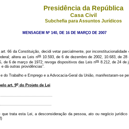
Presidência da República
Casa Civil
Subchefia para Assuntos Jurídicos
MENSAGEM Nº 140, DE 16 DE MARÇO DE 2007
art. 66 da Constituição, decidi vetar parcialmente, por inconstitucionalidade 
os
deral; altera as Leis n
10.593, de 6 de dezembro de 2002, 10.683, de 28 d
os
, de 6 de março de 1972; revoga dispositivos das Leis n
8.212, de 24 de j
 e dá outras providências”.
 e do Trabalho e Emprego e a Advocacia-Geral da União, manifestaram-se pel
o
elo art. 9
do Projeto de Lei
.............................................
...............................................
e que trata esta Lei, a desconsideração da pessoa, ato ou negócio jurídic
R)