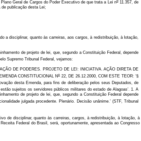
o
Plano Geral de Cargos do Poder Executivo de que trata a Lei n
11.357, de
 de publicação desta Lei;
a disciplinar, quanto às carreiras, aos cargos, à redistribuição, à lotação,
nhamento de projeto de lei, que, segundo a Constituição Federal, depende
 pelo Supremo Tribunal Federal, vejamos:
AÇÃO DE PODERES. PROJETO DE LEI: INICIATIVA. AÇÃO DIRETA DE
o
 EMENDA CONSTITUCIONAL N
22, DE 26.12.2000, COM ESTE TEOR: ‘§
rovação desta Emenda, para fins de deliberação pelos seus Deputados, de
estão sujeitos os servidores públicos militares do estado de Alagoas’. 1. A
nhamento de projeto de lei, que, segundo a Constituição Federal depende
tucionalidade julgada procedente. Plenário. Decisão unânime.’ (STF, Tribunal
e disciplinar, quanto às carreiras, cargos, à redistribuição, à lotação, à
a Receita Federal do Brasil, será, oportunamente, apresentada ao Congresso