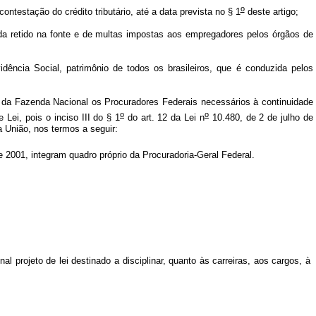
o
testação do crédito tributário, até a data prevista no § 1
deste artigo;
nda retido na fonte e de multas impostas aos empregadores pelos órgãos de
idência Social, patrimônio de todos os brasileiros, que é conduzida pelos
l da Fazenda Nacional os Procuradores Federais necessários à continuidade
o
o
 Lei, pois o inciso III do § 1
do art. 12 da Lei n
10.480, de 2 de julho de
 União, nos termos a seguir:
 2001, integram quadro próprio da Procuradoria-Geral Federal.
 projeto de lei destinado a disciplinar, quanto às carreiras, aos cargos, à