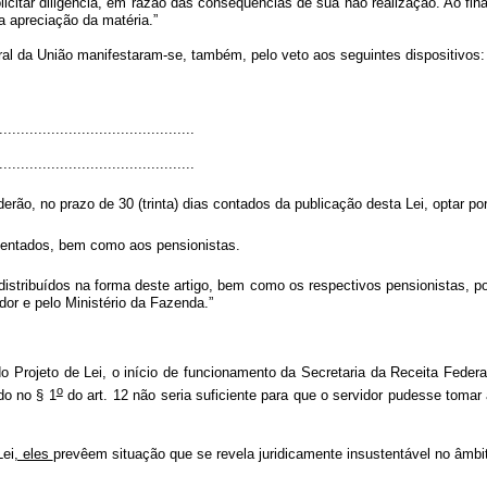
licitar diligência, em razão das conseqüências de sua não realização. Ao final
a apreciação da matéria.”
a União manifestaram-se, também, pelo veto aos seguintes dispositivos:
............................................
...............................................
derão, no prazo de 30 (trinta) dias contados da publicação desta Lei, optar
osentados, bem como aos pensionistas.
distribuídos na forma deste artigo, bem como os respectivos pensionistas, p
dor e pelo Ministério da Fazenda.”
eto de Lei, o início de funcionamento da Secretaria da Receita Federal do
o
do no § 1
do art. 12 não seria suficiente para que o servidor pudesse toma
Lei
, eles
prevêem situação que se revela juridicamente insustentável no âmbito