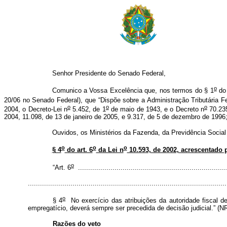
Senhor Presidente do Senado Federal,
o
Comunico a Vossa Excelência que, nos termos do § 1
do 
20/06 no Senado Federal)
, que “Dispõe sobre a Administração Tributária Fe
o
o
o
2004, o Decreto-Lei n
5.452, de 1
de maio de 1943, e o Decreto n
70.235
2004, 11.098, de 13 de janeiro de 2005, e 9.317, de 5 de dezembro de 1996;
Ouvidos, os Ministérios da Fazenda, da Previdência Social
o
o
o
§ 4
do art. 6
da Lei n
10.593, de 2002, acrescentado p
o
“Art. 6
..........................................................................
................................................................................................
o
§ 4
No exercício das atribuições da autoridade fiscal d
empregatício, deverá sempre ser precedida de decisão judicial.” (N
Razões do veto