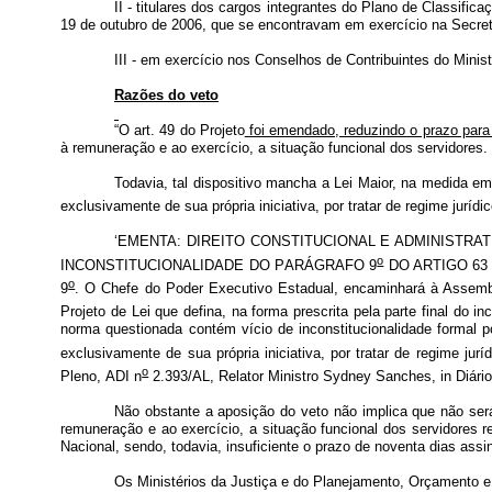
II - titulares dos cargos integrantes do Plano de Classifica
19 de outubro de 2006, que se encontravam em exercício na Secret
III - em exercício nos Conselhos de Contribuintes do Minis
Razões do veto
“O art. 49 do Projeto
foi emendado, reduzindo o prazo par
à remuneração e ao exercício, a situação funcional dos servidores.
Todavia, tal dispositivo mancha a Lei Maior, na medida e
exclusivamente de sua própria iniciativa, por tratar de regime jurídic
‘EMENTA: DIREITO CONSTITUCIONAL E ADMINISTRAT
o
INCONSTITUCIONALIDADE DO PARÁGRAFO 9
DO ARTIGO 63
o
9
. O Chefe do Poder Executivo Estadual, encaminhará à Assemblé
Projeto de Lei que defina, na forma prescrita pela parte final do inc
norma questionada contém vício de inconstitucionalidade formal 
exclusivamente de sua própria iniciativa, por tratar de regime juríd
o
Pleno,
ADI n
2.393/AL, Relator Ministro Sydney Sanches, in Diário
Não obstante a aposição do veto não implica que não será 
remuneração e ao exercício, a situação funcional dos servidores 
Nacional, sendo, todavia, insuficiente o prazo de noventa dias assi
Os Ministérios da Justiça e do Planejamento, Orçamento e Ges