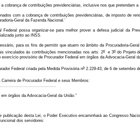
cobrança de contribuições previdenciárias, inclusive nos que pretendam a con
ionados com a cobrança de contribuições previdenciárias, de imposto de re
uradoria-Geral da Fazenda Nacional.’
 Federal possa organizar-se para melhor prover a defesa judicial da Prev
ializada junto ao INSS.
sário, para os fins de permitir que atuem no âmbito da Procuradoria-Gera
o
o
ais vinculados às contribuições mencionadas nos arts. 2
e 3
do Projeto de
exercício provisório de Procurador Federal em órgãos da Advocacia-Geral da
o
urador Federal criada pela Medida Provisória n
2.229-43, de 6 de setembro de
 Carreira de Procurador Federal e seus Membros:
.............................................
al em órgãos da Advocacia-Geral da União.”
de publicação desta Lei, o Poder Executivo encaminhará ao Congresso Nacional
 funcional dos servidores: