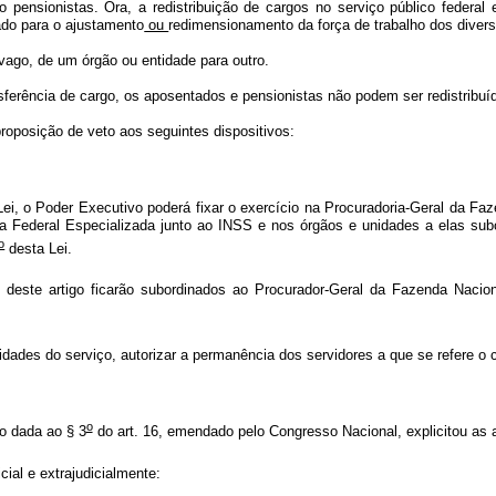
 pensionistas. Ora, a redistribuição de cargos no serviço público federal 
ado para o ajustamento
ou
redimensionamento da força de trabalho dos diver
 vago, de um órgão ou entidade para outro.
sferência de cargo, os aposentados e pensionistas não podem ser redistribu
roposição de veto aos seguintes dispositivos:
Lei, o Poder Executivo poderá fixar o exercício na Procuradoria-Geral da F
ria Federal Especializada junto ao INSS e nos órgãos e unidades a elas su
o
desta Lei.
este artigo ficarão subordinados ao Procurador-Geral da Fazenda Nacional
es do serviço, autorizar a permanência dos servidores a que se refere o ca
o
ão dada ao § 3
do art. 16, emendado pelo Congresso Nacional, explicitou as at
ial e extrajudicialmente: