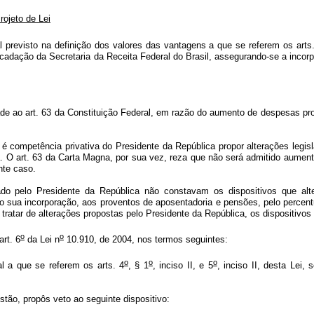
rojeto de Lei
 previsto na definição dos valores das vantagens a que se referem os arts
cadação da Secretaria da Receita Federal do Brasil, assegurando-se a incor
dade ao art. 63 da Constituição Federal, em razão do aumento de despesas p
 é competência privativa do Presidente da República propor alterações legis
a. O art. 63 da Carta Magna, por sua vez, reza que não será admitido aument
nte caso.
ado pelo Presidente da República não constavam os dispositivos que al
do sua incorporação, aos proventos de aposentadoria e pensões, pelo percen
atar de alterações propostas pelo Presidente da República, os dispositivos 
o
o
rt. 6
da Lei n
10.910, de 2004, nos termos seguintes:
o
o
o
l a que se referem os arts. 4
, § 1
, inciso II, e 5
, inciso II, desta Lei
ão, propôs veto ao seguinte dispositivo: