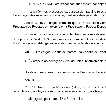
I – o INSS e o FNDE, em processos que tenham por objeto a 
II – a União, nos processos da Justiça do Trabalho relac
fiscalização das relações do trabalho, mediante delegação da Proc
Assim, a nova redação permitirá que a Procuradoria-Geral
Procuradores Federais em exercício na Procuradoria Federal Espec
Outrossim, o artigo em comento também se revela desneces
da representação da União nos processos administrativos e judici
2002, concede ao Advogado-Geral da União o poder de determinar o 
‘Art. 12. Os cargos, e seus ocupantes, da Carreira de Proc
o
§ 1
Compete ao Advogado-Geral da União, relativamente à
......................................................................................
III - determinar o exercício provisório de Procurador Feder
Art. 49
“Art. 49. No prazo de 90 (noventa) dias, a partir da data 
redistribuição, à lotação, à remuneração e ao exercício, a situação
I - abrangidos pelos arts. 12 e 21 desta Lei;