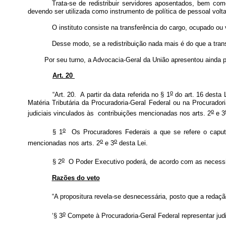
Trata-se de redistribuir servidores aposentados, bem como
devendo ser utilizada como instrumento de política de pessoal volt
O instituto consiste na transferência do cargo, ocupado ou
Desse modo, se a redistribuição nada mais é do que a tran
Por seu turno, a Advocacia-Geral da União apresentou ainda p
Art. 20
o
“Art. 20. A partir da data referida no § 1
do art. 16 desta 
Matéria Tributária da Procuradoria-Geral Federal ou na Procurado
o
judiciais vinculados às contribuições mencionadas nos arts. 2
e 3
o
§ 1
Os Procuradores Federais a que se refere o caput d
o
o
mencionadas nos arts. 2
e 3
desta Lei.
o
§ 2
O Poder Executivo poderá, de acordo com as necessidad
Razões do veto
“A propositura revela-se desnecessária, posto que a redaç
o
‘§ 3
Compete à Procuradoria-Geral Federal representar judic