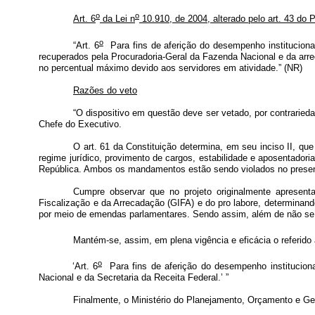
o
o
Art. 6
da Lei n
10.910, de 2004, alterado pelo art. 43 do P
o
“Art. 6
Para fins de aferição do desempenho institucional
recuperados pela Procuradoria-Geral da Fazenda Nacional e da arre
no percentual máximo devido aos servidores em atividade.” (NR)
Razões do veto
“O dispositivo em questão deve ser vetado, por contrarie
Chefe do Executivo.
O art. 61 da Constituição determina, em seu inciso II, que
regime jurídico, provimento de cargos, estabilidade e aposentadori
República. Ambos os mandamentos estão sendo violados no prese
Cumpre observar que no projeto originalmente apresent
Fiscalização e da Arrecadação (GIFA) e do pro labore, determinan
por meio de emendas parlamentares. Sendo assim, além de não se tr
Mantém-se, assim, em plena vigência e eficácia o referido a
o
‘Art. 6
Para fins de aferição do desempenho instituciona
Nacional e da Secretaria da Receita Federal.’ ”
Finalmente, o Ministério do Planejamento, Orçamento e Gest