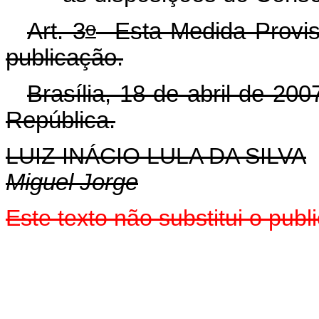
o
Art. 3
Esta Medida Provisó
publicação.
Brasília, 18 de abril de 200
República.
LUIZ INÁCIO LULA DA SILVA
Miguel Jorge
Este texto não substitui o pu