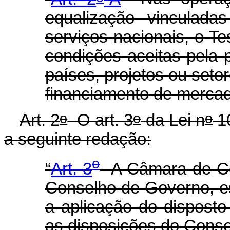
equalização vinculad
serviços nacionais, o T
condições aceitas pela p
países, projetos ou seto
financiamento de mercad
o
o
o
Art. 2
O art. 3
da Lei n
10
a seguinte redação:
o
“
Art. 3
A Câmara de Co
Conselho de Governo, e
a aplicação do disposto
as disposições do Conse