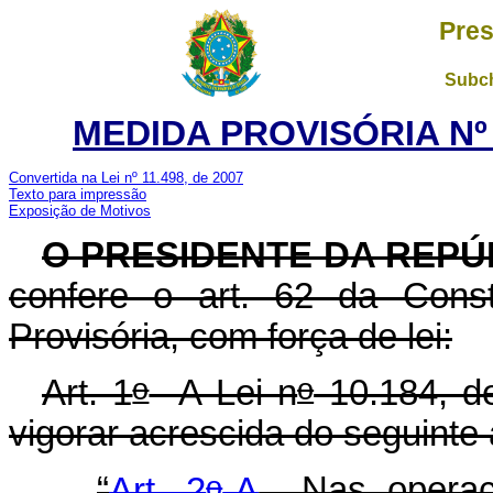
Pres
Subch
MEDIDA PROVISÓRIA Nº 3
Convertida na Lei nº 11.498, de 2007
Texto para impressão
Exposição de Motivos
O PRESIDENTE DA REPÚ
confere o art. 62 da Const
Provisória, com força de lei:
o
o
Art. 1
A Lei n
10.184, de
vigorar acrescida do seguinte 
o
“
Art. 2
-A
Nas operaçõ