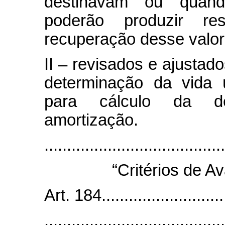
destinavam ou quan
poderão produzir res
recuperação desse valor
II – revisados e ajustado
determinação da vida 
para cálculo da de
amortização.
......................................
“Critérios de A
Art. 184.............................
........................................