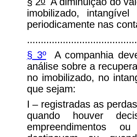
o
§ 2
A diminuição do val
imobilizado, intangível
periodicamente nas cont
........................................
§ 3º
A companhia deverá
análise sobre a recuper
no imobilizado, no intan
que sejam:
I – registradas as perdas
quando houver deci
empreendimentos o