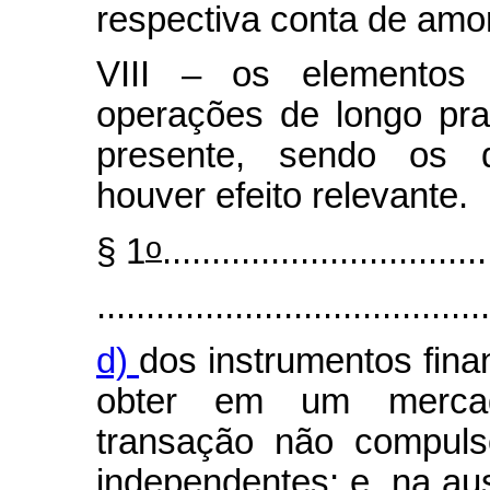
respectiva conta de amor
VIII – os elementos 
operações de longo pra
presente, sendo os 
houver efeito relevante.
o
§ 1
.................................
........................................
d)
dos instrumentos fina
obter em um mercad
transação não compulsó
independentes; e, na au