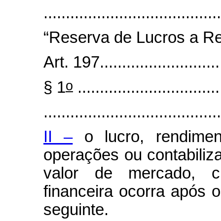
......................................
“Reserva de Lucros a Re
Art. 197.............................
o
§ 1
................................
........................................
II –
o lucro, rendimen
operações ou contabiliz
valor de mercado, c
financeira ocorra após o
seguinte.