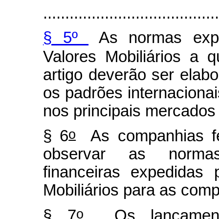
........................................
§ 5º
As normas expe
Valores Mobiliários a 
artigo deverão ser ela
os padrões internaciona
nos principais mercados 
o
§ 6
As companhias fe
observar as norma
financeiras expedidas
Mobiliários para as comp
o
§ 7
Os lançamento