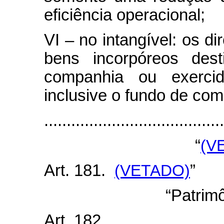
eficiência operacional;
VI – no intangível: os d
bens incorpóreos des
companhia ou exercid
inclusive o fundo de com
......................................
“
(V
Art. 181.
(VETADO)
”
“Patrim
Art. 182.............................