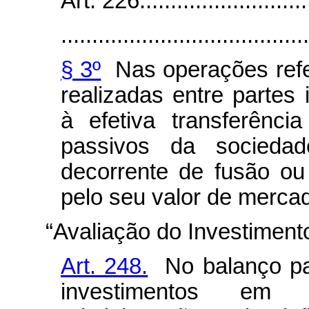
Art. 226.............................
........................................
§ 3º
Nas operações ref
realizadas entre partes
à efetiva transferênci
passivos da socieda
decorrente de fusão ou 
pelo seu valor de merca
“Avaliação do Investimen
Art. 248.
No balanço pat
investimentos em 