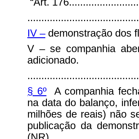
“Art. 176...........................
........................................
IV –
demonstração dos fl
V – se companhia aber
adicionado.
........................................
§ 6º
A companhia fechad
na data do balanço, infe
milhões de reais) não s
publicação da demonstr
(NR)