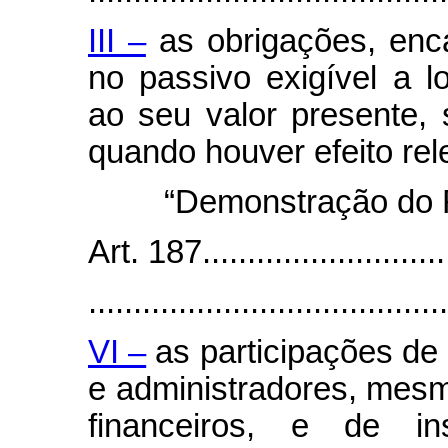
III –
as obrigações, enca
no passivo exigível a l
ao seu valor presente,
quando houver efeito rel
“Demonstração do R
Art. 187.............................
........................................
VI –
as participações de
e administradores, mesm
financeiros, e de in