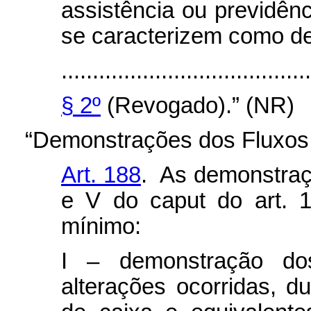
assistência ou previdên
se caracterizem como d
........................................
§ 2º
(Revogado).” (NR)
“Demonstrações dos Fluxos 
Art. 188
. As demonstraçõ
e V do
caput
do art. 
mínimo:
I – demonstração do
alterações ocorridas, d