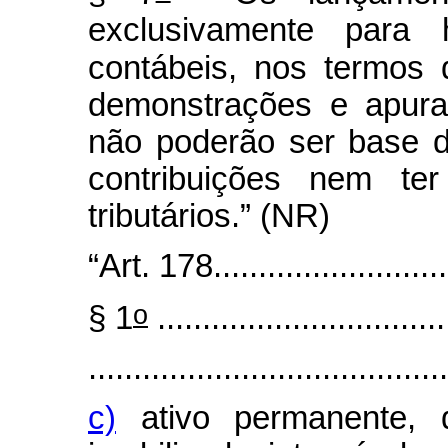
exclusivamente para
contábeis, nos termos
demonstrações e apura
não poderão ser base d
contribuições nem ter
tributários.” (NR)
“Art. 178............................
o
§ 1
................................
........................................
c)
ativo permanente, d