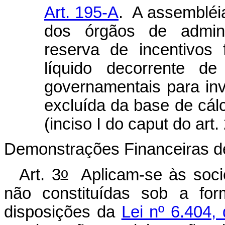
Art. 195-A
. A assembléia
dos órgãos de admini
reserva de incentivos 
líquido decorrente d
governamentais para inv
excluída da base de cálc
(inciso I do
caput
do art.
Demonstrações Financeiras d
o
Art. 3
Aplicam-se às socie
não constituídas sob a fo
disposições da
Lei nº 6.404