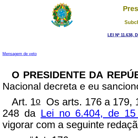
Pres
Subch
LEI Nº 11.638, 
Mensagem de veto
O PRESIDENTE DA REPÚ
Nacional decreta e eu sanciono
o
Art. 1
Os arts. 176 a 179, 1
248 da
Lei no 6.404, de 1
vigorar com a seguinte redaçã