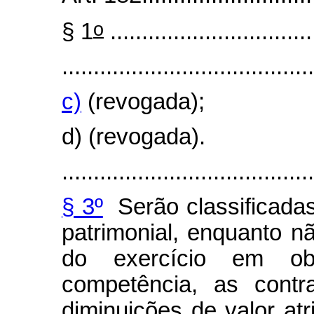
o
§ 1
................................
........................................
c)
(revogada);
d) (revogada).
........................................
§ 3º
Serão classificadas
patrimonial, enquanto n
do exercício em ob
competência, as contr
diminuições de valor at