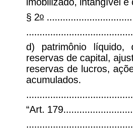
imobilizado, intangível e 
o
§ 2
................................
........................................
d) patrimônio líquido, 
reservas de capital, ajus
reservas de lucros, açõ
acumulados.
......................................
“Art. 179............................
........................................