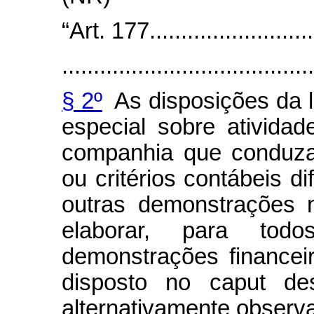
“Art. 177............................
........................................
§ 2º
As disposições da le
especial sobre atividad
companhia que conduza
ou critérios contábeis d
outras demonstrações 
elaborar, para tod
demonstrações finance
disposto no
caput
des
alternativamente observa