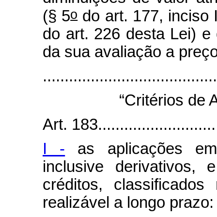
o
(§ 5
do art. 177, inciso
do art. 226 desta Lei) 
da sua avaliação a preç
......................................
“Critérios de 
Art. 183.............................
I -
as aplicações em i
inclusive derivativos, 
créditos, classificados
realizável a longo prazo: