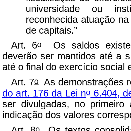
universidade ou ins
reconhecida atuação na 
de capitais.”
o
Art. 6
Os saldos existen
deverão ser mantidos até a s
até o final do exercício social
o
Art. 7
As demonstrações r
o
do art. 176 da Lei n
6.404, d
ser divulgadas, no primeiro
indicação dos valores correspo
o
Art. 8
Os textos consoli