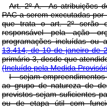
Art. 2º-A. As atribuições 
PAC a serem executadas por m
que trata o art. 2
º
serão ex
responsável pela ação or
programações incluídas ou 
13.414, de 10 de janeiro de 
primário 3, desde que ate
(Incluído pela Medida Provisór
I - sejam empreendimentos d
ao grupo de natureza de de
previstos sejam suficientes 
ou de etapa útil com funci