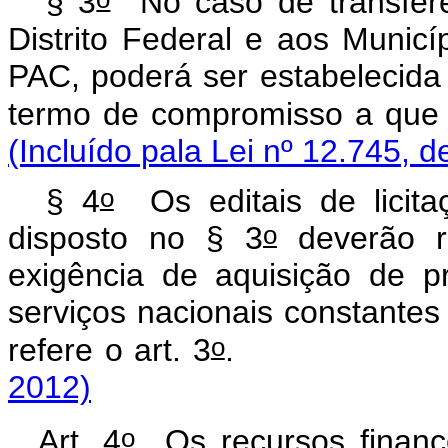
§ 3
No caso de transferên
Distrito Federal e aos Munic
PAC, poderá ser estabelecida
termo de compromisso a que s
(Incluído pala Lei nº 12.745, d
o
§ 4
Os editais de licita
o
disposto no § 3
deverão re
exigência de aquisição de p
serviços nacionais constante
o
refere o art. 3
2012)
o
Art. 4
Os recursos finance