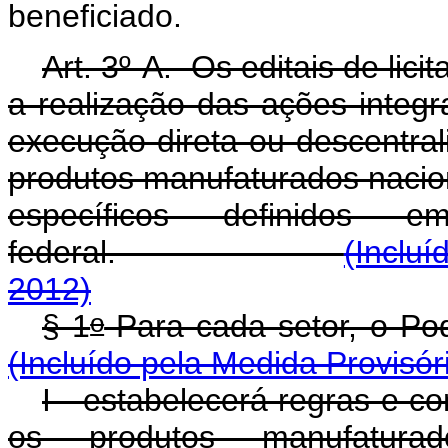
beneficiado.
Art. 3º-A. Os editais de lic
a realização das ações integ
execução direta ou descentral
produtos manufaturados nacion
específicos definidos
federal.
(Incluí
2012)
o
§ 1
Para cada setor, 
(Incluído pela Medida Provisór
I - estabelecerá regras e c
os produtos manufatura