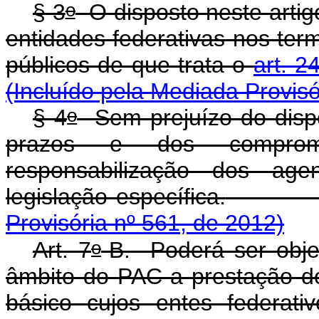
o
§ 3
O disposto neste artig
entidades federativas nos ter
públicos de que trata o
art. 2
(Incluído pela Mediada Provisó
o
§ 4
Sem prejuízo do dispo
prazos e dos comprom
responsabilização dos age
legislação específica.
Provisória nº 561, de 2012)
o
Art. 7
-B.
Poderá ser obje
âmbito do PAC a prestação d
básico cujos entes federat