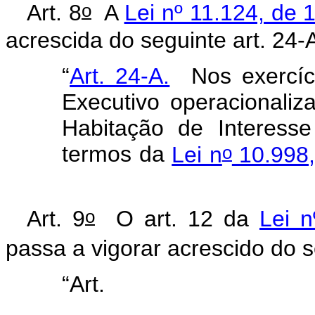
o
Art. 8
A
Lei nº 11.124, de 
acrescida do seguinte art. 24
“
Art. 24-A.
Nos exercíci
Executivo operacionali
Habitação de Interes
o
termos da
Lei n
10.998,
o
Art. 9
O art. 12 da
Lei 
passa a vigorar acrescido do s
“Art
........................................