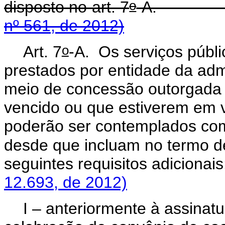
o
disposto no art. 7
-A
nº 561, de 2012)
o
Art. 7
-A.
Os serviços públ
prestados por entidade da admi
meio de concessão outorgada 
vencido ou que estiverem em v
poderão ser contemplados com
desde que incluam no termo de
seguintes requisitos ad
12.693, de 2012)
I – anteriormente à assina