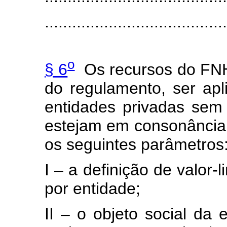
........................................
o
§ 6
Os recursos do FNH
do regulamento, ser ap
entidades privadas sem f
estejam em consonância
os seguintes parâmetros
I – a definição de valor-
por entidade;
II – o objeto social da