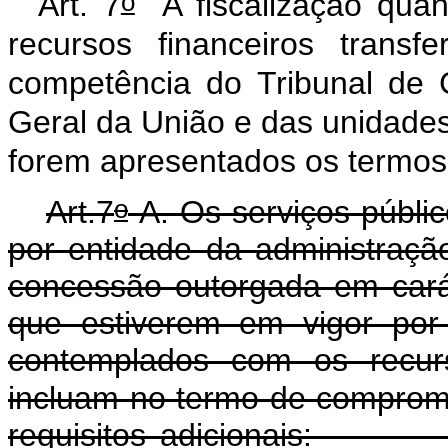
o
Art. 7
A fiscalização quan
recursos financeiros trans
competência do Tribunal de 
Geral da União e das unidades
forem apresentados os termo
o
Art.7
-A.
Os serviços públi
por entidade da administraçã
concessão outorgada em cará
que estiverem em vigor por
contemplados com os recur
incluam no termo de compromis
requisitos adic