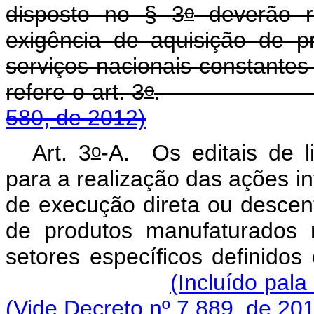
o
disposto no § 3
deverão re
exigência de aquisição de p
serviços nacionais constante
o
refere o art. 3
580, de 2012)
o
Art. 3
-A. Os editais de l
para a realização das ações i
de execução direta ou descent
de produtos manufaturados 
setores específicos definidos
(Incluído pala
(Vide Decreto nº 7.889, de 20