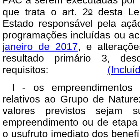
PAC a serem executadas por m
o
que trata o art. 2
desta Lei
Estado responsável pela açã
programações incluídas ou a
janeiro de 2017
, e alteraçõe
resultado primário 3, de
requisitos:
(Incluí
I - os empreendimentos s
relativos ao Grupo de Natur
valores previstos sejam s
empreendimento ou de etapa ú
o usufruto imediato dos