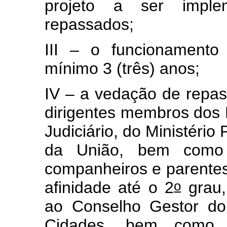
projeto a ser impl
repassados;
III – o funcionamento
mínimo 3 (três) anos;
IV – a vedação de repa
dirigentes membros dos P
Judiciário, do Ministério
da União, bem como s
companheiros e parentes 
o
afinidade até o 2
grau,
ao Conselho Gestor do
Cidades, bem como s