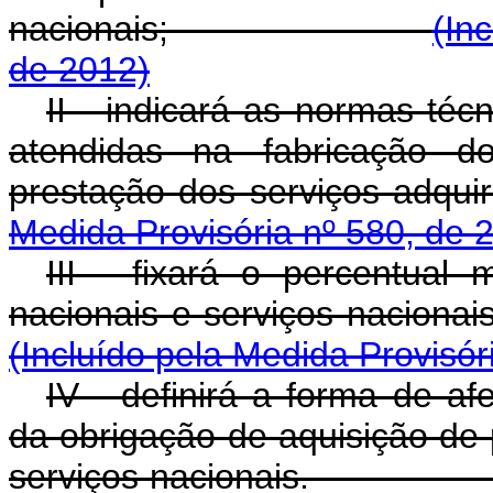
nacionais;
(In
de 2012)
II - indicará as normas téc
atendidas na fabricação d
prestação dos servi
Medida Provisória nº 580, de 
III - fixará o percentual
nacionais e serviços n
(Incluído pela Medida Provisór
IV - definirá a forma de af
da obrigação de aquisição de
serviços naciona