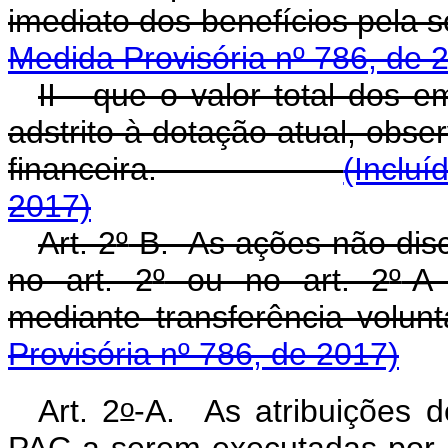
imediato dos benefícios
Medida Provisória nº 786, de 
II - que o valor total dos 
adstrito à dotação atual, obs
financeira.
(Incluí
2017)
Art. 2
º
-B. As ações não dis
no art. 2
º
ou no art. 2
º
-A
mediante transferência 
Provisória nº 786, de 2017)
o
Art. 2
-A. As atribuições d