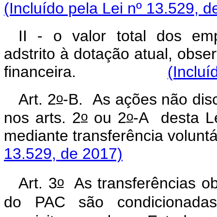
(Incluído pela Lei nº 13.529, d
II - o valor total dos em
adstrito à dotação atual, obs
financeira.
(Incluí
o
Art. 2
-B. As ações não dis
o
o
nos arts. 2
ou 2
-A desta L
mediante transferência
13.529, de 2017)
o
Art. 3
As transferências ob
do PAC são condicionadas