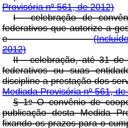
Provisória nº 561, de 2012)
I - celebração de convê
federativos que autorize a ge
e
(Incluíd
2012)
II - celebração, até 31 d
federativos ou suas entida
discipline a prestaç
Mediada Provisória nº 561, de
o
§ 1
O convênio de cooper
publicação desta Medida Pr
fixando os prazos para o cum