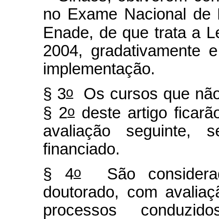
no Exame Nacional de 
Enade, de que trata a L
2004, gradativamente 
implementação.
o
§ 3
Os cursos que não 
o
§ 2
deste artigo ficarã
avaliação seguinte, 
financiado.
o
§ 4
São considerad
doutorado, com avaliaç
processos conduzi