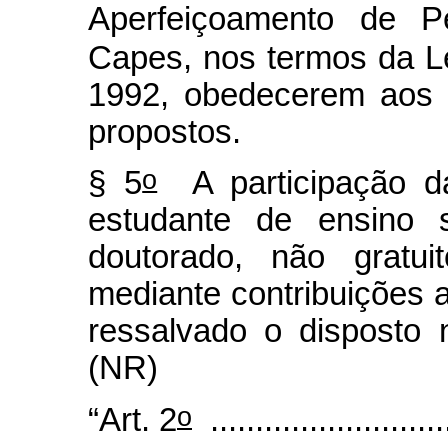
Aperfeiçoamento de P
Capes, nos termos da L
1992, obedecerem aos 
propostos.
o
§ 5
A participação da
estudante de ensino 
doutorado, não gratui
mediante contribuições ao
ressalvado o disposto 
(NR)
o
“Art. 2
...........................