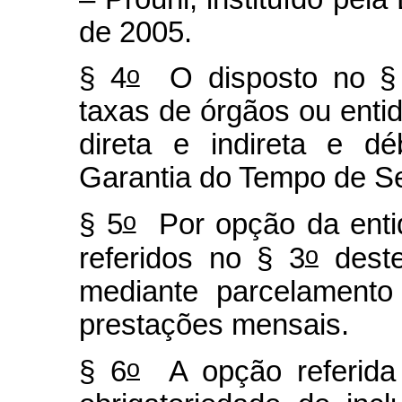
de 2005.
o
§ 4
O disposto no §
taxas de órgãos ou enti
direta e indireta e d
Garantia do Tempo de S
o
§ 5
Por opção da entid
o
referidos no § 3
deste
mediante parcelamento
prestações mensais.
o
§ 6
A opção referida