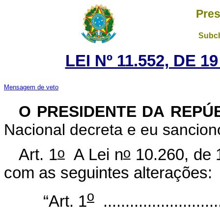
Pres
Subch
LEI Nº 11.552, DE 
Mensagem de veto
O PRESIDENTE DA REPÚ
Nacional decreta e eu sanciono
o
o
Art. 1
A Lei n
10.260, de 1
com as seguintes alterações:
o
“Art. 1
...........................