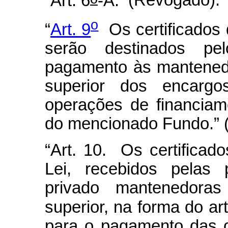
“Art. 6
-A.
(Revogado).”
o
“
Art. 9
Os certificados d
serão destinados pe
pagamento às mantenedo
superior dos encargos
operações de financiam
do mencionado Fundo.” 
“Art. 10. Os certificado
Lei, recebidos pelas 
privado mantenedoras
superior, na forma do art
para o pagamento das co