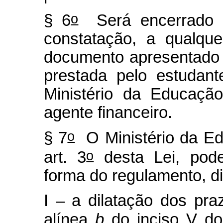
o
§ 6
Será encerrado o
constatação, a qualqu
documento apresentado 
prestada pelo estudant
Ministério da Educaçã
agente financeiro.
o
§ 7
O Ministério da Ed
o
art. 3
desta Lei, pode
forma do regulamento, d
I – a dilatação dos pra
alínea
b
do inciso V do 