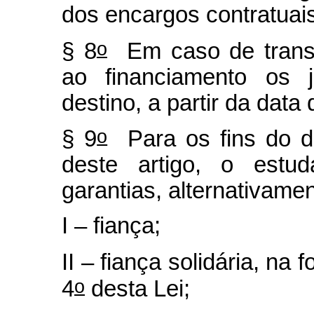
dos encargos contratuais
o
§ 8
Em caso de transf
ao financiamento os j
destino, a partir da data 
o
§ 9
Para os fins do di
deste artigo, o estu
garantias, alternativamen
I – fiança;
II – fiança solidária, na 
o
4
desta Lei;