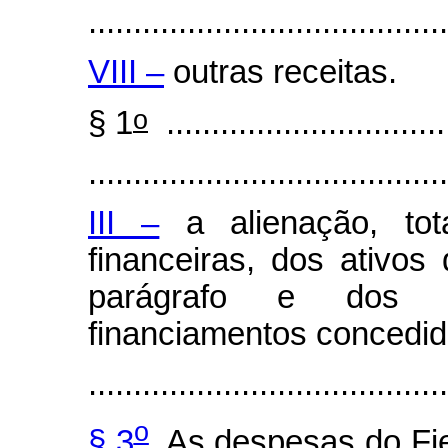
........................................
VIII –
outras receitas.
o
§ 1
................................
........................................
III –
a alienação, tota
financeiras, dos ativos 
parágrafo e dos a
financiamentos concedid
........................................
o
§ 3
As despesas do Fie