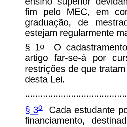
ensino superior devid
fim pelo MEC, em con
graduação, de mestr
estejam regularmente ma
o
§ 1
O cadastramento
artigo far-se-á por cu
restrições de que tratam
desta Lei.
........................................
o
§ 3
Cada estudante pod
financiamento, destin