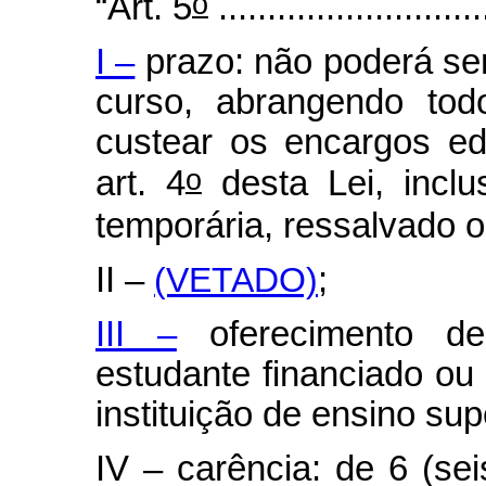
o
“Art. 5
............................
I –
prazo: não poderá ser
curso, abrangendo to
custear os encargos ed
o
art. 4
desta Lei, incl
temporária, ressalvado o
II –
(VETADO)
;
III –
oferecimento de
estudante financiado ou
instituição de ensino sup
IV – carência: de 6 (se