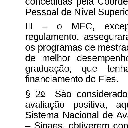
concedidas pela Coord
Pessoal de Nível Superi
III – o MEC, excep
regulamento, assegura
os programas de mestra
de melhor desempenho
graduação, que tenh
financiamento do Fies.
o
§ 2
São considerados
avaliação positiva, 
Sistema Nacional de Av
– Sinaes, obtiverem conc