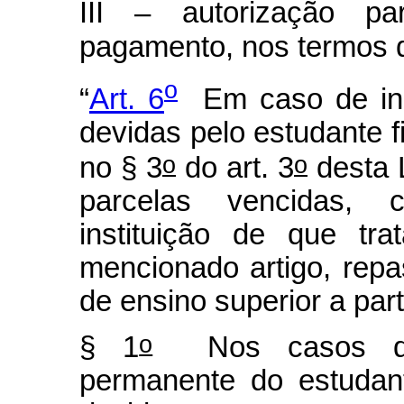
III – autorização p
pagamento, nos termos 
o
“
Art. 6
Em caso de ina
devidas pelo estudante fi
o
o
no § 3
do art. 3
desta 
parcelas vencidas, c
instituição de que tr
mencionado artigo, repa
de ensino superior a par
o
§ 1
Nos casos de f
permanente do estudan