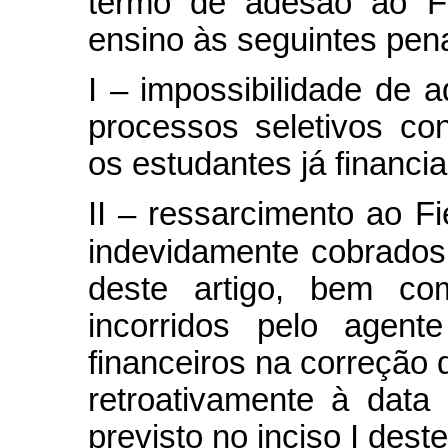
termo de adesão ao Fie
ensino às seguintes pen
I – impossibilidade de a
processos seletivos co
os estudantes já financi
II – ressarcimento ao F
indevidamente cobrados
deste artigo, bem co
incorridos pelo agent
financeiros na correção d
retroativamente à data
previsto no inciso I dest