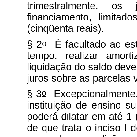
trimestralmente, os
financiamento, limita
(cinqüenta reais).
o
§ 2
É facultado ao est
tempo, realizar amort
liquidação do saldo dev
juros sobre as parcelas 
o
§ 3
Excepcionalmente, p
instituição de ensino su
poderá dilatar em até 1 
de que trata o inciso I 