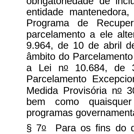
obrigatoriedade de inc
entidade mantenedora,
Programa de Recuper
parcelamento a ele alte
9.964, de 10 de abril 
âmbito do Parcelamento 
o
a Lei n
10.684, de 
Parcelamento Excepcion
o
Medida Provisória n
30
bem como quaisquer 
programas governamenta
o
§ 7
Para os fins do d