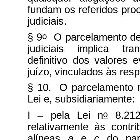
fundam os referidos pro
judiciais.
o
§ 9
O parcelamento de 
judiciais implica t
definitivo dos valores
juízo, vinculados às res
§ 10. O parcelamento r
Lei e, subsidiariamente:
o
I – pela Lei n
8.212
relativamente às contri
alíneas
a
e
c
do pará