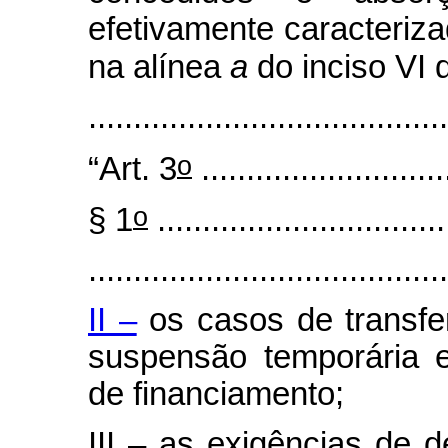
efetivamente caracteriza
na alínea
a
do inciso VI
........................................
o
“Art. 3
............................
o
§ 1
................................
........................................
II –
os casos de transfer
suspensão temporária 
de financiamento;
III – as exigências de