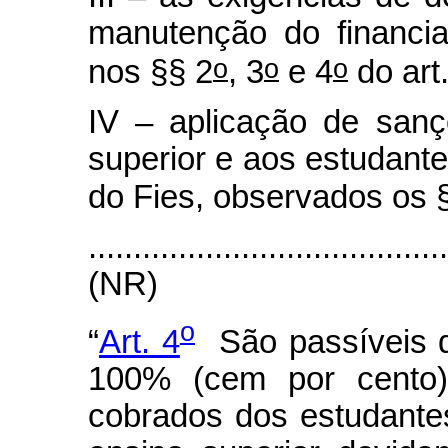
manutenção do financi
o
o
o
nos §§ 2
, 3
e 4
do art.
IV – aplicação de sanç
superior e aos estudant
do Fies, observados os 
.......................................
(NR)
o
“
Art. 4
São passíveis d
100% (cem por cento)
cobrados dos estudantes