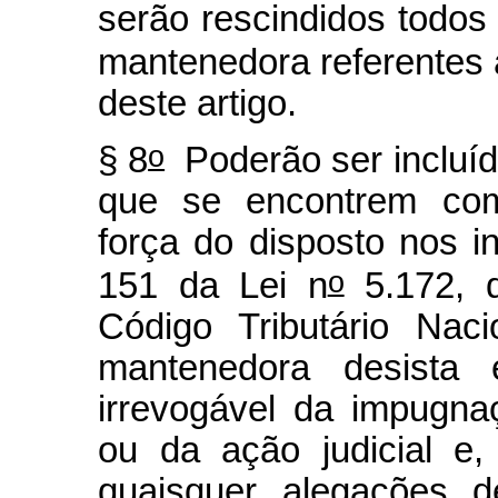
serão rescindidos todos
mantenedora referentes a
deste artigo.
o
§ 8
Poderão ser incluíd
que se encontrem com 
força do disposto nos i
o
151 da Lei n
5.172, 
Código Tributário Nac
mantenedora desista
irrevogável da impugna
ou da ação judicial e,
quaisquer alegações d