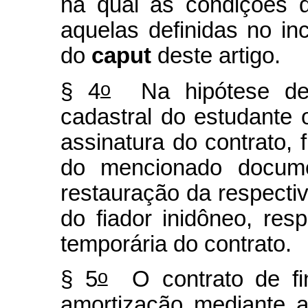
na qual as condições 
aquelas definidas no i
do
caput
deste artigo.
o
§ 4
Na hipótese de v
cadastral do estudante 
assinatura do contrato, 
do mencionado docum
restauração da respectiv
do fiador inidôneo, re
temporária do contrato.
o
§ 5
O contrato de fin
amortização mediante 