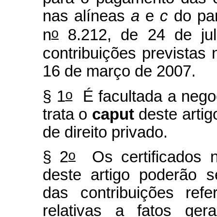
nas alíneas
a
e
c
do par
o
n
8.212, de 24 de ju
contribuições previstas n
16 de março de 2007.
o
§ 1
É facultada a negoc
trata o
caput
deste artig
de direito privado.
o
§ 2
Os certificados n
deste artigo poderão s
das contribuições ref
relativas a fatos ger