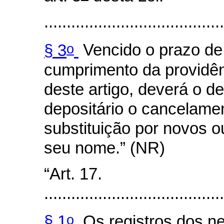
........................................
o
§ 3
Vencido o prazo de 
cumprimento da providên
deste artigo, deverá o de
depositário o cancelamen
substituição por novos o
seu nome.” (NR)
“Art. 17.
........................................
o
§ 1
Os registros dos n