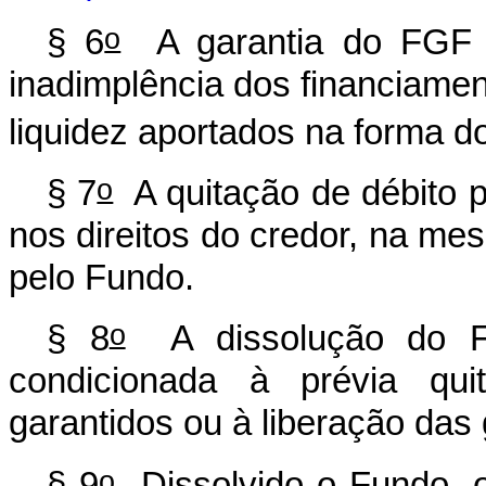
o
§ 6
A garantia do FGF s
inadimplência dos financiame
liquidez aportados na forma do
o
§ 7
A quitação de débito 
nos direitos do credor, na m
pelo Fundo.
o
§ 8
A dissolução do FGF
condicionada à prévia qui
garantidos ou à liberação das 
o
§ 9
Dissolvido o Fundo, o 