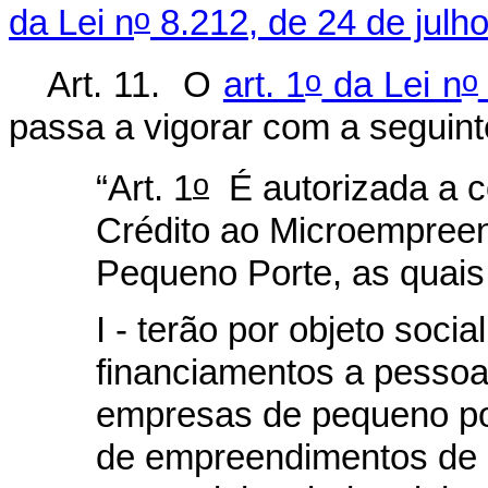
o
da Lei n
8.212, de 24 de julh
o
o
Art. 11. O
art. 1
da Lei n
passa a vigorar com a seguint
o
“Art. 1
É autorizada a c
Crédito ao Microempree
Pequeno Porte, as quais
I - terão por objeto soci
financiamentos a pessoa
empresas de pequeno por
de empreendimentos de n