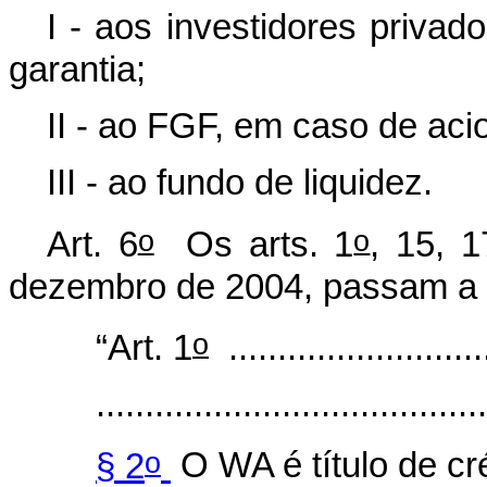
I - aos investidores priva
garantia;
II - ao FGF, em caso de aci
III - ao fundo de liquidez.
o
o
Art. 6
Os arts. 1
, 15, 
dezembro de 2004, passam a v
o
“Art. 1
...........................
.......................................
o
§ 2
O WA é título de cr