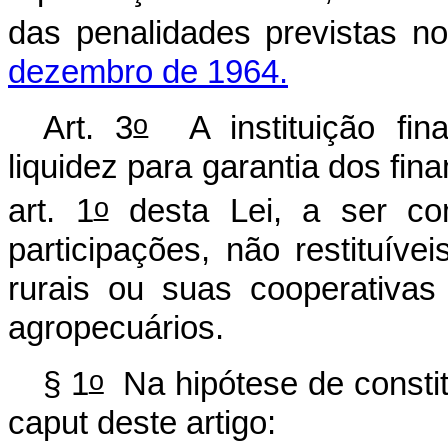
das penalidades previstas n
dezembro de 1964.
o
Art. 3
A instituição fina
liquidez para garantia dos fi
o
art. 1
desta Lei, a ser co
participações, não restituív
rurais ou suas cooperativa
agropecuários.
o
§ 1
Na hipótese de constit
caput
deste artigo: