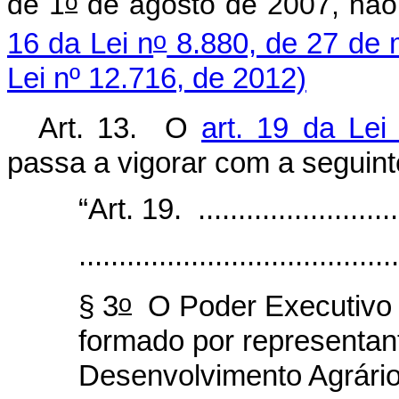
o
de 1
de agosto de 2007, não 
o
16 da Lei n
8.880, de 27 de 
Lei nº 12.716, de 2012)
Art. 13. O
art. 19 da Lei
passa a vigorar com a seguint
“Art. 19. ...........................
........................................
o
§ 3
O Poder Executivo c
formado por representant
Desenvolvimento Agrário;