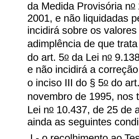
o
da Medida Provisória n
2001, e não liquidadas p
incidirá sobre os valore
adimplência de que trata
o
o
do art. 5
da Lei n
9.138
e não incidirá a correçã
o
o inciso III do § 5
do art
novembro de 1995, nos 
o
Lei n
10.437, de 25 de a
ainda as seguintes cond
I - o recolhimento ao Te