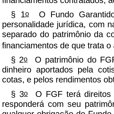
financiamentos contratados, a
o
§ 1
O Fundo Garantidor
personalidade jurídica, com n
separado do patrimônio da coti
financiamentos de que trata o 
o
§ 2
O patrimônio do FGF 
dinheiro aportados pela coti
cotas, e pelos rendimentos ob
o
§ 3
O FGF terá direitos e
responderá com seu patrimôn
qualquer obrigação do Fundo, 