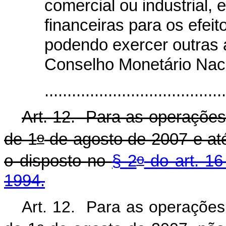
comercial ou industrial, 
financeiras para os efeit
podendo exercer outras a
Conselho Monetário Naci
......................................
Art. 12. Para as operações 
o
de 1
de agosto de 2007 e até
o
o disposto no
§ 2
do art. 16
1994.
Art. 12. Para as operações 