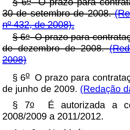
o
§ 6
O prazo para contrat
30 de setembro de 2008.
(Re
nº 432, de 2008).
o
§ 6
O prazo para contrata
de dezembro de 2008.
(Red
2008)
o
§ 6
O prazo para contrata
de junho de 2009.
(Redação da
o
§ 7
É autorizada a con
2008/2009 a 2011/2012.