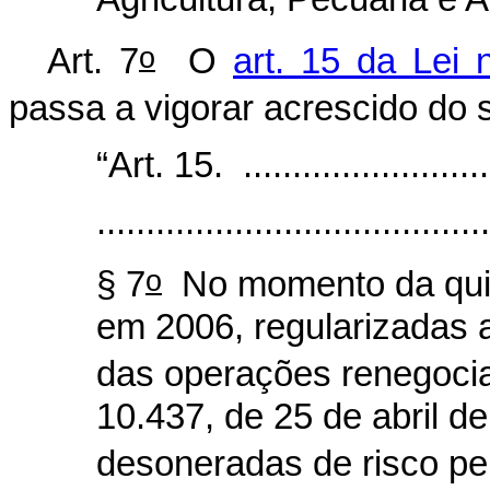
o
Art. 7
O
art. 15 da Lei 
passa a vigorar acrescido do 
“Art. 15. ...........................
........................................
o
§ 7
No momento da quit
em 2006, regularizadas 
das operações renegocia
10.437, de 25 de abril d
desoneradas de risco pe