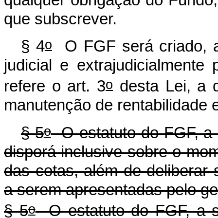
que subscrever.
o
§ 4
O FGF será criado, ad
judicial e extrajudicialmente 
o
refere o art. 3
desta Lei, a 
manutenção de rentabilidade e
o
§ 5
O estatuto do FGF, a 
disporá inclusive sobre o mom
das cotas, além de deliberar
a serem apresentadas pelo ge
o
§ 5
O estatuto do FGF, a s