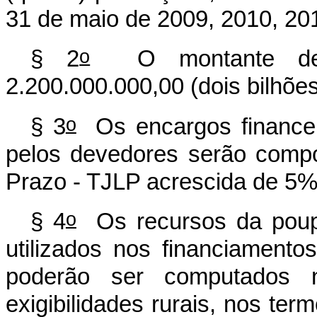
31 de maio de 2009, 2010, 20
o
§ 2
O montante de r
2.200.000.000,00 (dois bilhões
o
§ 3
Os encargos financei
pelos devedores serão comp
Prazo - TJLP acrescida de 5% 
o
§ 4
Os recursos da poupa
utilizados nos financiament
poderão ser computados n
exigibilidades rurais, nos te