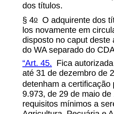
dos títulos.
o
§ 4
O adquirente dos tít
los novamente em circul
disposto no
caput
deste 
do WA separado do CDA
“Art. 45.
Fica autorizad
até 31 de dezembro de 
detenham a certificação p
9.973, de 29 de maio de
requisitos mínimos a ser
Agricultura, Pecuária e 