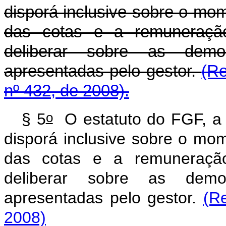
disporá inclusive sobre o mom
das cotas e a remuneração
deliberar sobre as demo
apresentadas pelo gestor.
(Re
nº 432, de 2008).
o
§ 5
O estatuto do FGF, a 
disporá inclusive sobre o mom
das cotas e a remuneração
deliberar sobre as demo
apresentadas pelo gestor.
(R
2008)