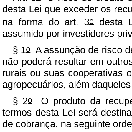
desta Lei que exceder os recu
o
na forma do art. 3
desta L
assumido por investidores pri
o
§ 1
A assunção de risco de 
não poderá resultar em outro
rurais ou suas cooperativas 
agropecuários, além daqueles j
o
§ 2
O produto da recuper
termos desta Lei será desti
de cobrança, na seguinte ord