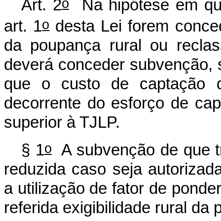
o
Art. 2
Na hipótese em que
o
art. 1
desta Lei forem conced
da poupança rural ou reclas
deverá conceder subvenção, 
que o custo de captação d
decorrente do esforço de capta
superior à TJLP.
o
§ 1
A subvenção de que t
reduzida caso seja autorizad
a utilização de fator de pond
referida exigibilidade rural da