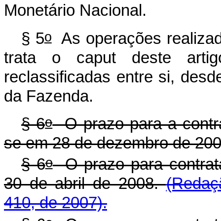
Monetário Nacional.
o
§ 5
As operações realizad
trata o
caput
deste artig
reclassificadas entre si, desd
da Fazenda.
o
§ 6
O prazo para a contra
se em 28 de dezembro de 200
o
§ 6
O prazo para contrat
30 de abril de 2008.
(Redaç
410, de 2007).