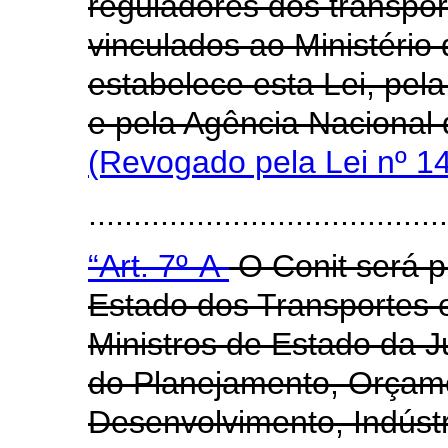
reguladores dos transport
vinculados ao Ministério
estabelece esta Lei, pela
e pela Agência Nacional 
(Revogado pela Lei nº 1
......................................
“Art. 7º-A
O Conit será pr
Estado dos Transportes
Ministros de Estado da J
do Planejamento, Orçam
Desenvolvimento, Indústr