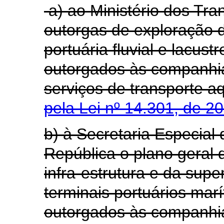
a) ao Ministério dos Tra
outorgas de exploração d
portuária fluvial e lacust
outorgados às companhia
serviços de transporte
pela Lei nº 14.301, de 2
b) à Secretaria Especial
República o plano geral 
infra-estrutura e da supe
terminais portuários ma
outorgados às compa