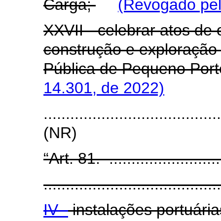
Carga;
(Revogado pel
XXVII - celebrar atos de
construção e exploração 
Pública de Pequeno Port
14.301, de 2022)
.......................................
(NR)
“Art. 81. ...........................
........................................
IV -
instalações portuárias