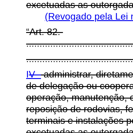
excetuadas as outorgada
(Revogado pela Lei 
“Art. 82.
........................................
........................................
I
V -
administrar, diretam
de delegação ou cooper
operação, manutenção, c
reposição de rodovias, fe
terminais e instalações po
excetuadas as outorgad