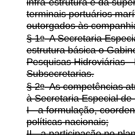
infra-estrutura e da supe
terminais portuários ma
outorgados às companhi
o
§ 1
A Secretaria Especi
estrutura básica o Gabine
Pesquisas Hidroviárias -
Subsecretarias.
o
§ 2
As competências atr
à Secretaria Especial d
I - a formulação, coorde
políticas nacionais;
II - a participação no pl