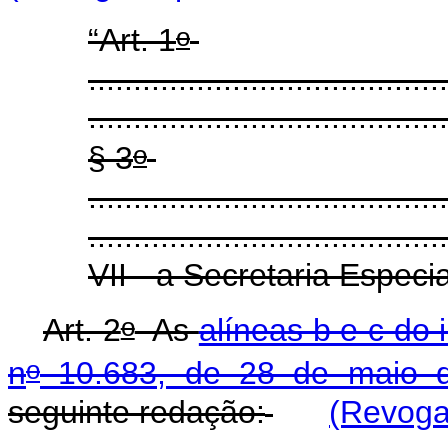
o
“Art. 1
........................................
........................................
o
§ 3
........................................
........................................
VII - a Secretaria Especi
o
Art. 2
As
alíneas b e c do 
o
n
10.683, de 28 de maio 
seguinte redação:
(Revoga