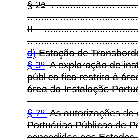
o
§ 2
................................
........................................
II - ..................................
........................................
d)
Estação de Transbord
§ 3º
A exploração de inst
público fica restrita à á
área da Instalação Portu
........................................
§ 7º
As autorizações de 
Portuárias Públicas de 
concedidas aos Estados 