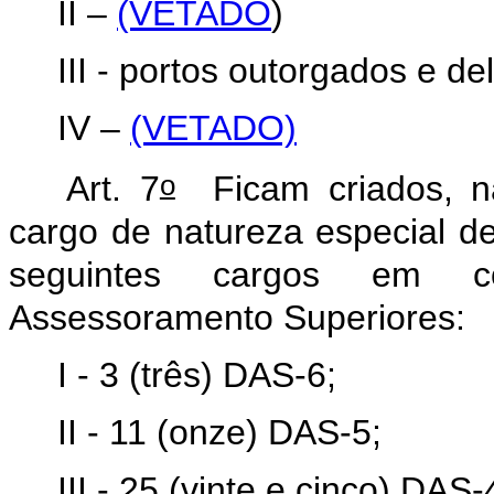
II –
(VETADO
)
III - portos outorgados e 
IV –
(VETADO)
o
Art. 7
Ficam criados, na
cargo de natureza especial de
seguintes cargos em c
Assessoramento Superiores:
I - 3 (três) DAS-6;
II - 11 (onze) DAS-5;
III - 25 (vinte e cinco) DAS-