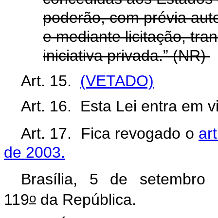
poderão, com prévia aut
e mediante licitação, tran
iniciativa privada.” (NR)
Art. 15.
(VETADO)
Art. 16. Esta Lei entra em v
Art. 17. Fica revogado o
ar
de 2003.
Brasília, 5 de setembro
o
119
da República.