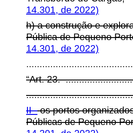
14.301, de 2022)
h) a construção e explor
Pública de Pequeno Port
14.301, de 2022)
......................................
“Art. 23. ...........................
........................................
II -
os portos organizados
Públicas de Pequeno Po