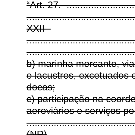
“Art. 27. ...........................
........................................
XXII -
........................................
........................................
b) marinha mercante, via
e lacustres, excetuados
docas;
c) participação na coord
aeroviários e serviços po
.......................................
(NR)