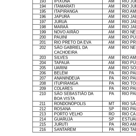
193
IPIXUNA
AM
RIO J
194
ITAMARATI
AM
RIO J
195
ITAPIRANGA
AM
RIO A
196
JAPURÁ
AM
RIO J
197
JURUÁ
AM
RIO J
198
MARAÃ
AM
RIO J
199
NOVO AIRÃO
AM
RIO N
200
PAUINÍ
AM
RIO P
201
RIO PRETO DA EVA
AM
RIO P
202
SÃO GABRIEL DA
AM
RIO N
CACHOEIRA
203
SILVES
AM
RIO A
204
TAPAUÁ
AM
RIO P
205
UARINI
AM
RIO S
206
BELÉM
PA
RIO P
207
ANANINDEUA
PA
RIO P
208
ITUPIRANGA
PA
RIO T
209
COLARES
PA
RIO P
210
SÃO SEBASTIÃO DA
PA
RIO P
BOA VISTA
211
RONDONÓPOLIS
MT
RIO S
212
ROSANA
SP
RIO P
213
PORTO VELHO
RO
RIO C
214
GUARUJÁ
SP
ESTUÁ
215
JURUTI
PA
RIO A
216
SANTAREM
PA
RIO T