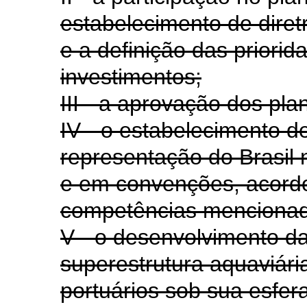
estabelecimento de dire
e a definição das priori
investimentos;
III - a aprovação dos pla
IV - o estabelecimento de
representação do Brasil 
e em convenções, acordo
competências mencionada
V - o desenvolvimento da 
superestrutura aquaviári
portuários sob sua esfer