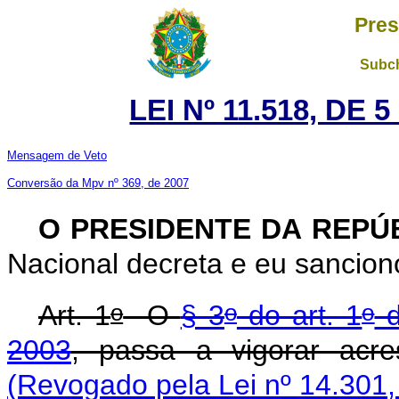
Pres
Subch
LEI Nº 11.518, DE
Mensagem de Veto
Conversão da Mpv nº 369, de 2007
O PRESIDENTE DA REPÚ
Nacional decreta e eu sancion
o
o
o
Art. 1
O
§ 3
do art. 1
d
2003
, passa a vigorar acre
(Revogado pela Lei nº 14.301,