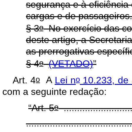
segurança e à eficiência
cargas e de passageiros
o
§ 3
No exercício das co
deste artigo, a Secretari
as prerrogativas especí
o
§ 4
(VETADO)
”
o
o
Art. 4
A
Lei n
10.233, de 
com a seguinte redação:
o
“Art. 5
..........................
........................................