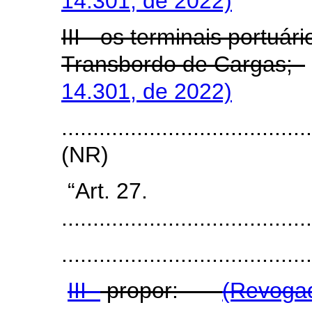
14.301, de 2022)
III - os terminais portuár
Transbordo de Cargas;
14.301, de 2022)
.......................................
(NR)
“Art. 27.
.......................................
........................................
III -
propor:
(Revogad