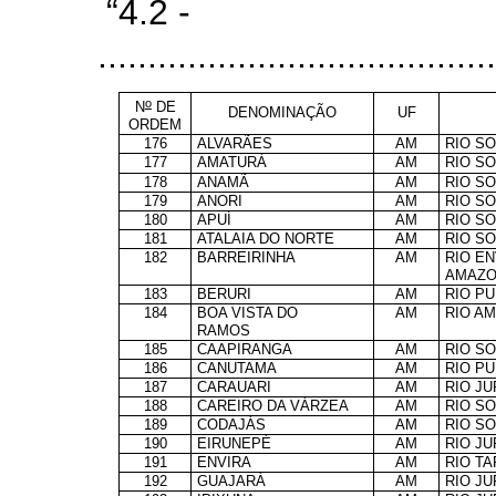
“4.2 -
........................................
o
N
DE
DENOMINAÇÃO
UF
ORDEM
176
ALVARÃES
AM
RIO S
177
AMATURÁ
AM
RIO S
178
ANAMÃ
AM
RIO S
179
ANORI
AM
RIO S
180
APUÍ
AM
RIO S
181
ATALAIA DO NORTE
AM
RIO S
182
BARREIRINHA
AM
RIO EN
AMAZO
183
BERURI
AM
RIO P
184
BOA VISTA DO
AM
RIO A
RAMOS
185
CAAPIRANGA
AM
RIO S
186
CANUTAMA
AM
RIO P
187
CARAUARI
AM
RIO J
188
CAREIRO DA VÁRZEA
AM
RIO S
189
CODAJÁS
AM
RIO S
190
EIRUNEPÉ
AM
RIO J
191
ENVIRA
AM
RIO T
192
GUAJARÁ
AM
RIO J