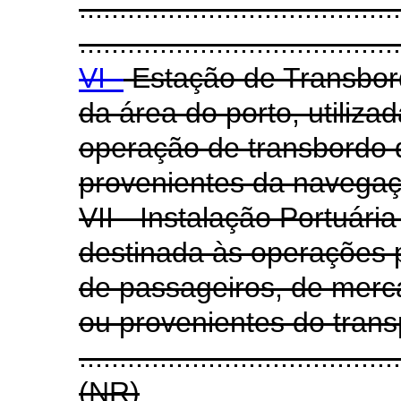
........................................
........................................
VI -
Estação de Transbord
da área do porto, utiliza
operação de transbordo 
provenientes da navegaçã
VII - Instalação Portuári
destinada às operações 
de passageiros, de merc
ou provenientes do trans
.......................................
(NR)