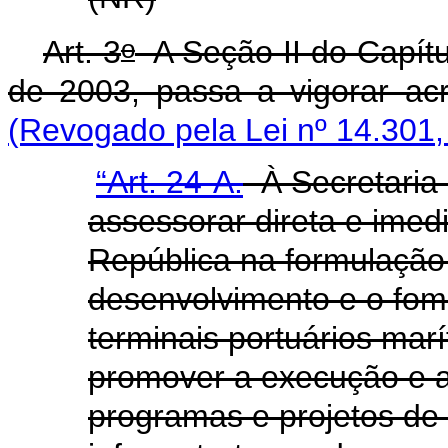
o
Art. 3
A Seção II do Capítul
de 2003, passa a vigorar acr
(Revogado pela Lei nº 14.301,
“Art. 24-A.
À Secretaria 
assessorar direta e imed
República na formulação d
desenvolvimento e o fome
terminais portuários mar
promover a execução e a
programas e projetos de