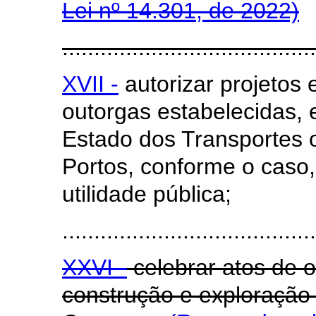
Lei nº 14.301, de 2022)
........................................
XVII -
autorizar projetos 
outorgas estabelecidas,
Estado dos Transportes o
Portos, conforme o caso
utilidade pública;
........................................
XXVI -
celebrar atos de o
construção e exploração