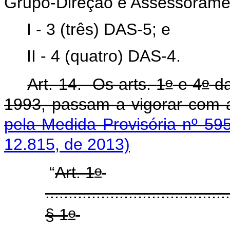
Grupo-Direção e Assessoramen
I - 3 (três) DAS-5; e
II - 4 (quatro) DAS-4.
o
o
Art. 14. Os arts.
1
e 4
da
1993, passam a vigorar com a
pela Medida Provisória nº 59
12.815, de 2013)
o
“
Art. 1
........................................
o
§ 1