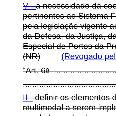
V -
a necessidade da coo
pertinentes ao Sistema F
pela legislação vigente a
da Defesa, da Justiça, d
Especial de Portos da Pr
(NR)
(Revogado pel
o
“Art. 6
...........................
........................................
II -
definir os elementos d
multimodal a serem impl