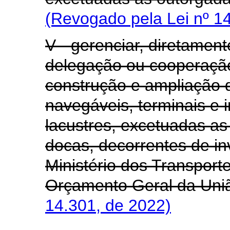
(Revogado pela Lei nº 1
V - gerenciar, diretamen
delegação ou cooperação
construção e ampliação de
navegáveis, terminais e i
lacustres, excetuadas a
docas, decorrentes de i
Ministério dos Transport
Orçamento Geral da Uni
14.301, de 2022)