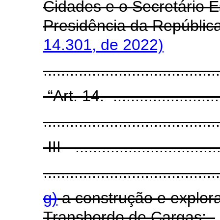
Cidades e o Secretário E
Presidência da Repúblic
14.301, de 2022)
......................................
“Art. 14. ...........................
........................................
III - .................................
........................................
g)
a construção e explor
Transbordo de Cargas;