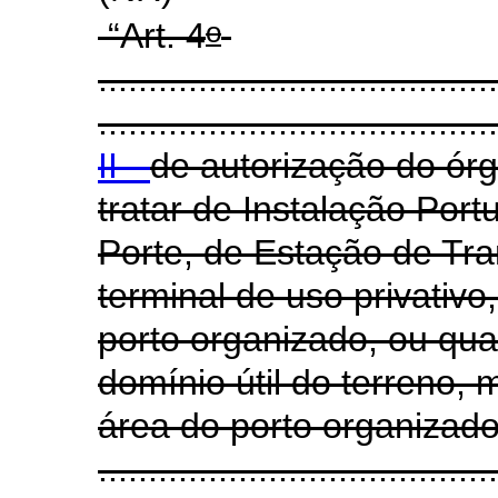
o
“Art. 4
........................................
........................................
II -
de autorização do ór
tratar de Instalação Por
Porte, de Estação de Tr
terminal de uso privativo
porto organizado, ou quan
domínio útil do terreno,
área do porto organizado
........................................