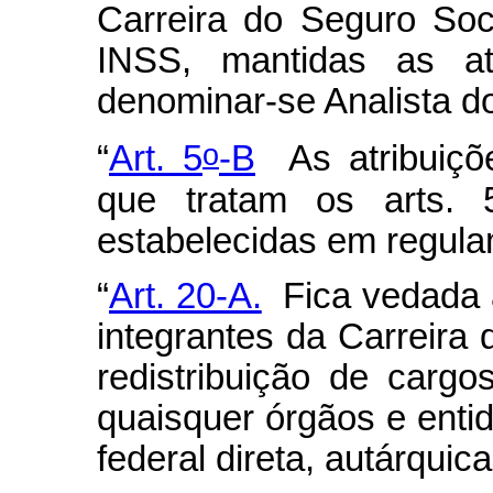
Carreira do Seguro So
INSS, mantidas as at
denominar-se Analista do
o
“
Art. 5
-B
As atribuiçõe
que tratam os arts. 
estabelecidas em regul
“
Art. 20-A.
Fica vedada a
integrantes da Carreira
redistribuição de carg
quaisquer órgãos e enti
federal direta, autárquic