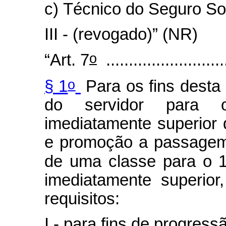
c) Técnico do Seguro Soc
III - (revogado)” (NR)
o
“Art. 7
...........................
o
§ 1
Para os fins desta
do servidor para 
imediatamente superior
e promoção a passagem 
de uma classe para o 
imediatamente superior
requisitos:
I - para fins de progress