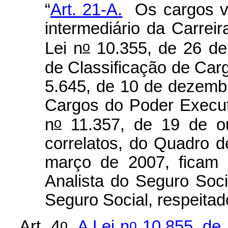
“
Art. 21-A.
Os cargos vag
intermediário da Carreira
o
Lei n
10.355, de 26 de
de Classificação de Carg
5.645, de 10 de dezemb
Cargos do Poder Executi
o
n
11.357, de 19 de ou
correlatos, do Quadro 
março de 2007, ficam 
Analista do Seguro Soci
Seguro Social, respeitad
o
o
Art. 4
A Lei n
10.855, de 