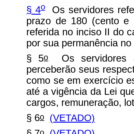
o
§ 4
Os servidores refer
prazo de 180 (cento e 
referida no inciso II do 
por sua permanência no 
o
§ 5
Os servidores a 
perceberão seus respec
como se em exercício e
até a vigência da Lei qu
cargos, remuneração, lot
o
§ 6
(VETADO)
o
§ 7
(VETADO)