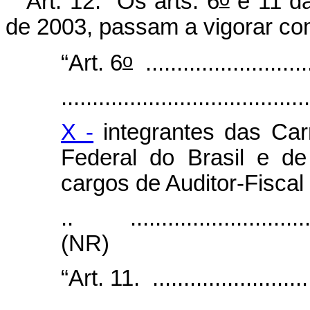
Art. 12. Os arts.
6
e 11 da
de 2003, passam a vigorar co
o
“Art. 6
...........................
........................................
X -
integrantes das Carr
Federal do Brasil e de 
cargos de Auditor-Fiscal 
.. .................................
(NR)
“Art. 11. ...........................