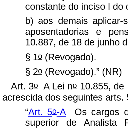
constante do inciso I do 
b) aos demais aplicar-s
aposentadorias e pen
10.887, de 18 de junho 
o
§ 1
(Revogado).
o
§ 2
(Revogado).” (NR)
o
o
Art. 3
A Lei n
10.855, de 
acrescida dos seguintes arts. 
o
“
Art. 5
-A
Os cargos de 
superior de Analista P