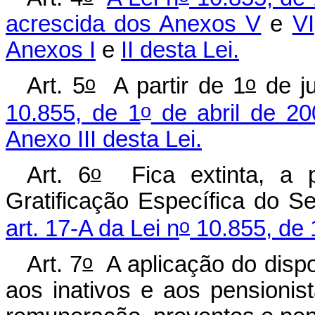
acrescida dos Anexos V
e
VI
Anexos I
e
II desta Lei.
o
o
Art. 5
A partir de 1
de ju
o
10.855, de 1
de abril de 20
Anexo III desta Lei.
o
Art. 6
Fica extinta, a p
Gratificação Específica do Se
o
art. 17-A da Lei n
10.855, de 
o
Art. 7
A aplicação do dispos
aos inativos e aos pensionis