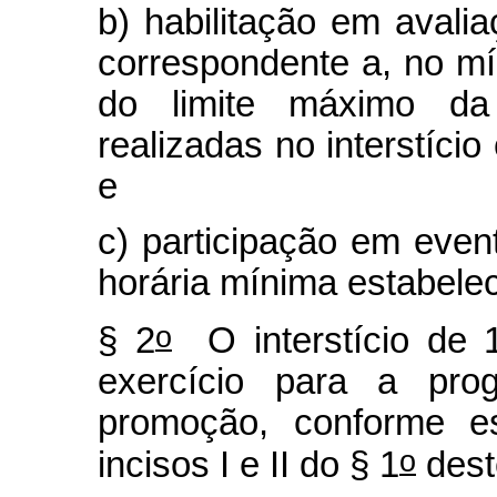
b) habilitação em avali
correspondente a, no mí
do limite máximo da
realizadas no interstíci
e
c) participação em eve
horária mínima estabele
o
§ 2
O interstício de 1
exercício para a pro
promoção, conforme es
o
incisos I e II do § 1
deste