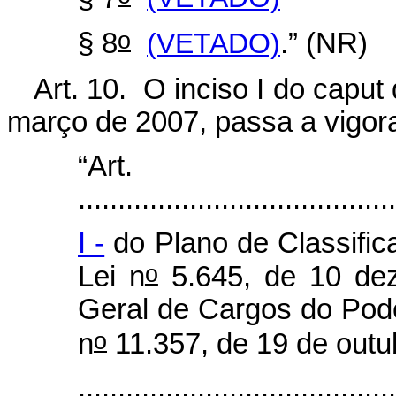
o
§ 8
(VETADO)
.” (NR)
Art. 10. O inciso I do caput 
março de 2007, passa a vigor
“Art
........................................
I -
do Plano de Classific
o
Lei n
5.645, de 10 de
Geral de Cargos do Pode
o
n
11.357, de 19 de outu
.......................................