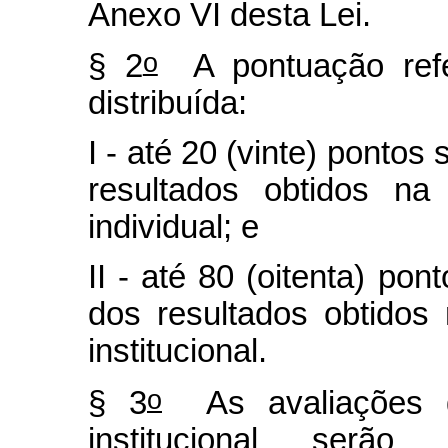
Anexo VI desta Lei.
o
§ 2
A pontuação ref
distribuída:
I - até 20 (vinte) pontos
resultados obtidos n
individual; e
II - até 80 (oitenta) po
dos resultados obtido
institucional.
o
§ 3
As avaliações d
institucional serão 