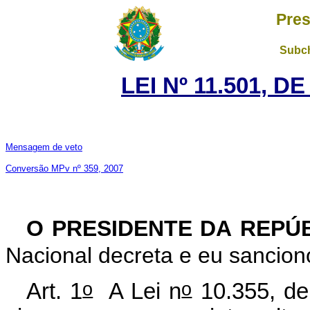
Pres
Subch
LEI Nº 11.501, D
Mensagem de veto
Conversão MPv nº 359, 2007
O PRESIDENTE DA REPÚ
Nacional decreta e eu sanciono
o
o
Art. 1
A Lei n
10.355, de