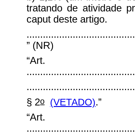
tratando de atividade pr
caput deste artigo.
........................................
” (NR)
“Art
........................................
........................................
o
§ 2
(VETADO)
.”
“Art
........................................