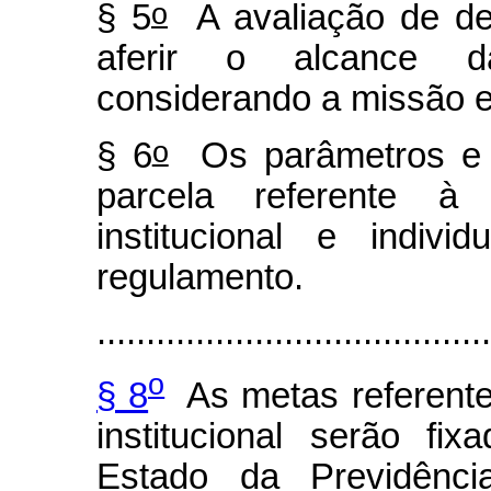
o
§ 5
A avaliação de des
aferir o alcance da
considerando a missão e 
o
§ 6
Os parâmetros e o
parcela referente à
institucional e indiv
regulamento.
........................................
o
§ 8
As metas referente
institucional serão f
Estado da Previdência