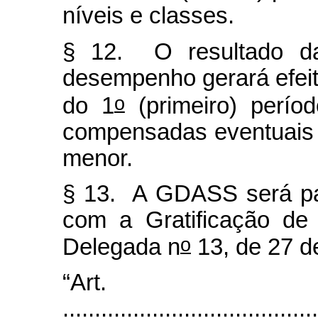
níveis e classes.
§ 12. O resultado d
desempenho gerará efeitos
o
do 1
(primeiro) perío
compensadas eventuais 
menor.
§ 13. A GDASS será pa
com a Gratificação de 
o
Delegada n
13, de 27 d
“Art
........................................