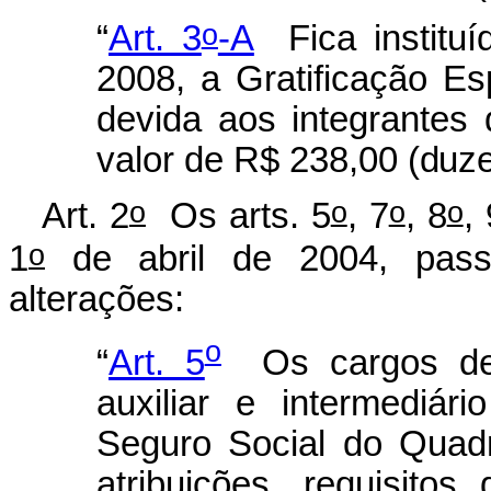
o
“
Art. 3
-A
Fica instituíd
2008, a Gratificação Es
devida aos integrantes 
valor de R$ 238,00
(duze
o
o
o
o
Art. 2
Os arts. 5
, 7
, 8
, 
o
1
de abril de 2004, pass
alterações:
o
“
Art. 5
Os cargos de p
auxiliar e intermediár
Seguro Social do Quad
atribuições, requisitos 