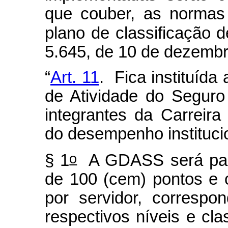
que couber, as normas 
plano de classificação d
5.645, de 10 de dezembr
“
Art. 11
. Fica instituíd
de Atividade do Segur
integrantes da Carreir
do desempenho institucio
o
§ 1
A GDASS será paga
de 100 (cem) pontos e o
por servidor, corresp
respectivos níveis e cla