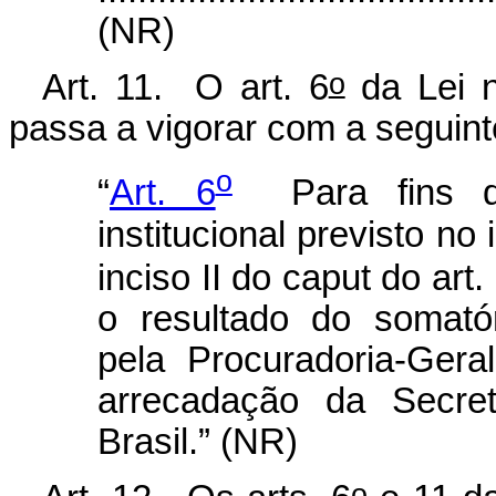
(NR)
o
Art. 11. O art. 6
da Lei 
passa a vigorar com a seguint
o
“
Art. 6
Para fins de
institucional previsto no 
inciso II do caput do art.
o resultado do somató
pela Procuradoria-Ger
arrecadação da Secret
Brasil.” (NR)
o