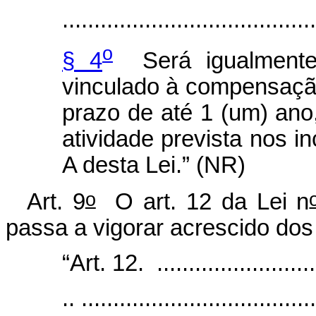
........................................
o
§ 4
Será igualmente 
vinculado à compensação
prazo de até 1 (um) an
atividade prevista nos in
A desta Lei.” (NR)
o
Art. 9
O art. 12 da Lei n
passa a vigorar acrescido dos 
“Art. 12. ...........................
.. .....................................