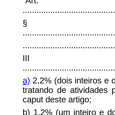
“Art
........................................
§
........................................
........................................
II
........................................
a)
2,2% (dois inteiros e 
tratando de atividades p
caput deste artigo;
b) 1,2% (um inteiro e d