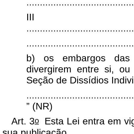
........................................
II
........................................
........................................
b) os embargos das
divergirem entre si, ou
Seção de Dissídios Indivi
........................................
” (NR)
o
Art. 3
Esta Lei entra em vig
sua publicação.