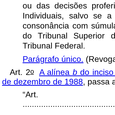
ou das decisões profer
Individuais, salvo se a
consonância com súmula 
do Tribunal Superior
Tribunal Federal.
Parágrafo único.
(Revoga
o
Art. 2
A alínea
b
do inciso 
de dezembro de 1988
, passa 
“Ar
........................................