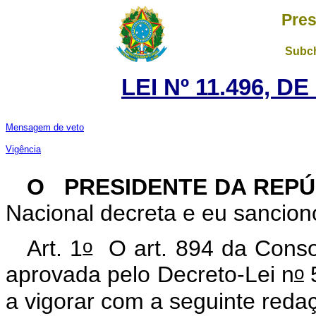
Pres
Subch
LEI Nº 11.496, D
Mensagem de veto
Vigência
O PRESIDENTE DA REP
Nacional decreta e eu sancion
o
Art. 1
O art. 894 da Consol
o
aprovada pelo Decreto-Lei n
5
a vigorar com a seguinte reda