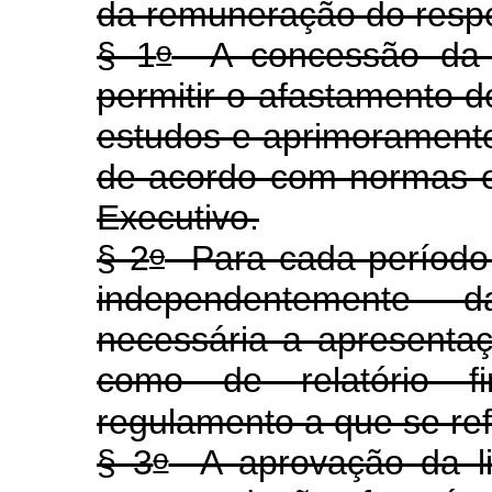
da remuneração do respe
o
§ 1
A concessão da li
permitir o afastamento d
estudos e aprimoramento 
de acordo com normas e
Executivo.
o
§ 2
Para cada período d
independentemente 
necessária a apresenta
como de relatório fi
regulamento a que se ref
o
§ 3
A aprovação da li