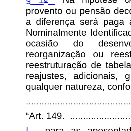
provento ou pensão deco
a diferença será paga 
Nominalmente Identifica
ocasião do desenv
reorganização ou rees
reestruturação de tabel
reajustes, adicionais,
qualquer natureza, conf
......................................
“Art. 149. .........................
I -
para as aposentad