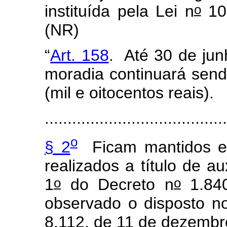
o
instituída pela Lei n
10.
(NR)
“
Art. 158
. Até 30 de jun
moradia continuará sen
(mil e oitocentos reais).
........................................
o
§ 2
Ficam mantidos e 
realizados a título de a
o
o
1
do Decreto n
1.840
observado o disposto 
8.112, de 11 de dezembr