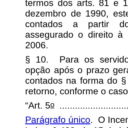
termos dos arts. 81 e 
dezembro de 1990, esten
contados a partir d
assegurado o direito 
2006.
§ 10. Para os servido
opção após o prazo geral
contados na forma do §
retorno, conforme o caso
o
“Art. 5
...........................
Parágrafo único
. O Ince