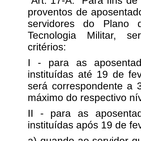
“Art. 17-A. Para fins 
proventos de aposentado
servidores do Plano 
Tecnologia Militar, s
critérios:
I - para as aposentad
instituídas até 19 de fe
será correspondente a 3
máximo do respectivo nív
II - para as aposenta
instituídas após 19 de fe
a) quando ao servidor q