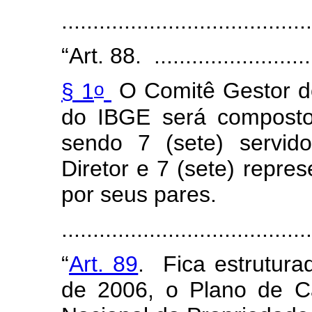
......................................
“Art. 88. ...........................
o
§ 1
O Comitê Gestor do
do IBGE será composto
sendo 7 (sete) servid
Diretor e 7 (sete) repres
por seus pares.
......................................
“
Art. 89
. Fica estruturad
de 2006, o Plano de Ca