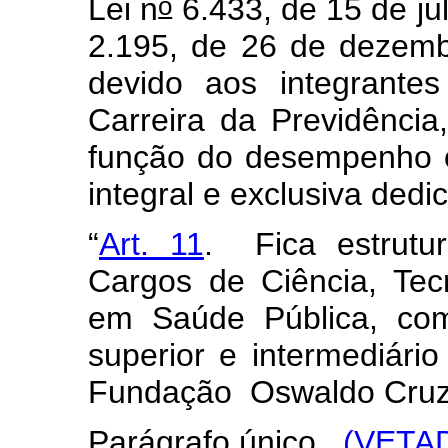
o
Lei n
6.433, de 15 de ju
2.195, de 26 de dezemb
devido aos integrante
Carreira da Previdênci
função do desempenho o
integral e exclusiva dedi
“
Art. 11
. Fica estrutu
Cargos de Ciência, Tec
em Saúde Pública, com
superior e intermediá
Fundação Oswaldo Cruz
Parágrafo único.
(VETA