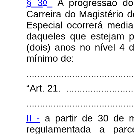
o
§ 3
A progressão dos
Carreira do Magistério d
Especial ocorrerá medi
daqueles que estejam 
(dois) anos no nível 4
mínimo de:
......................................
“Art. 21. ...........................
........................................
II -
a partir de 30 de m
regulamentada a par