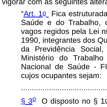
vigorar com as seguintes alter
o
“
Art. 1
Fica estruturada
Saúde e do Trabalho, 
vagos regidos pela Lei n
1990, integrantes dos Qu
da Previdência Social
Ministério do Trabal
Nacional de Saúde - F
cujos ocupantes sejam:
........................................
o
§ 3
O disposto no § 1