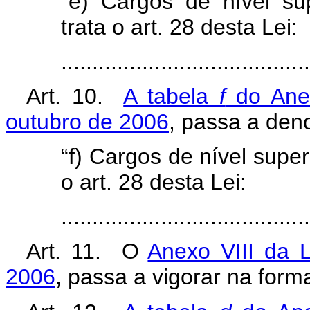
“e) Cargos de nível su
trata o art. 28 desta Lei:
.....................................
Art. 10.
A tabela
f
do Anex
outubro de 2006
, passa a den
“f) Cargos de nível super
o art. 28 desta Lei:
.....................................
Art. 11. O
Anexo VIII da L
2006
, passa a vigorar na for