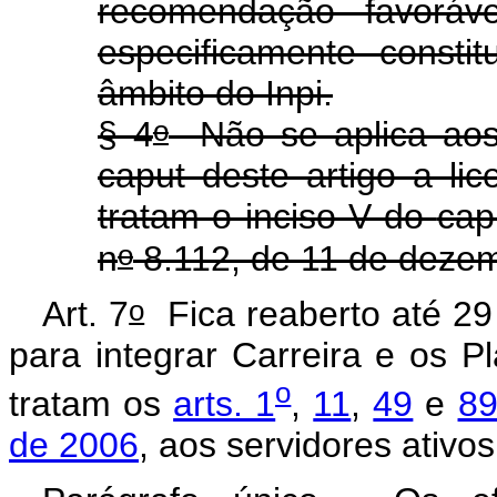
recomendação favoráv
especificamente constit
âmbito do Inpi.
o
§ 4
Não se aplica aos 
caput
deste artigo a li
tratam o inciso V do
cap
o
n
8.112, de 11 de dezem
o
Art. 7
Fica reaberto até 29
para integrar Carreira e os 
o
tratam os
arts. 1
,
11
,
49
e
89
de 2006
, aos servidores ativos