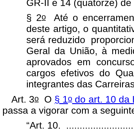
GR-II e 14 (quatorze) de 
o
§ 2
Até o encerrament
deste artigo, o quantitati
será reduzido proporcio
Geral da União, à med
aprovados em concurso
cargos efetivos do Qu
integrantes das Carreiras 
o
o
Art. 3
O
§ 1
do art. 10 da 
passa a vigorar com a seguint
“Art. 10. ...........................