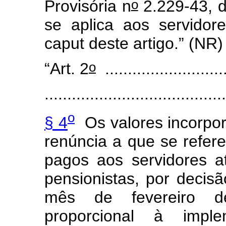
o
Provisória n
2.229-43, 
se aplica aos servidor
caput
deste artigo.” (NR)
o
“Art. 2
...........................
........................................
o
§ 4
Os valores incorpo
renúncia a que se refere
pagos aos servidores a
pensionistas, por decisão
mês de fevereiro d
proporcional à impl