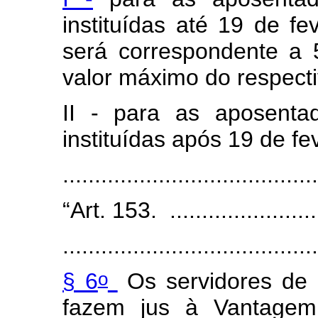
instituídas até 19 de fe
será correspondente a 
valor máximo do respecti
II - para as aposenta
instituídas após 19 de fe
......................................
“Art. 153. .........................
........................................
o
§ 6
Os servidores de 
fazem jus à Vantagem 