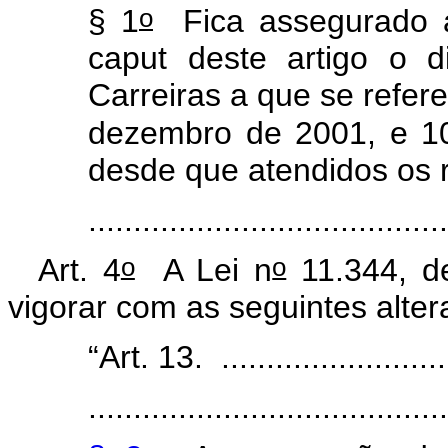
o
§ 1
Fica assegurado a
caput
deste artigo o d
Carreiras a que se refer
dezembro de 2001, e 10
desde que atendidos os r
......................................
o
o
Art. 4
A Lei n
11.344, d
vigorar com as seguintes alter
“Art. 13. ...........................
.......................................