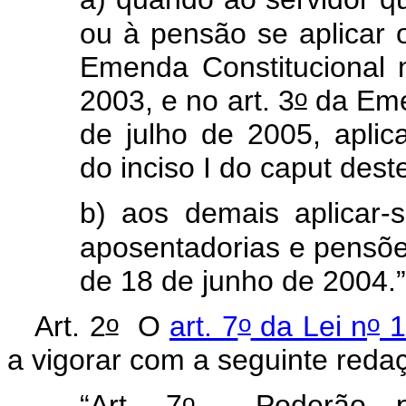
ou à pensão se aplicar o
Emenda Constitucional 
o
2003, e no art. 3
da Eme
de julho de 2005, aplic
do inciso I do
caput
deste
b) aos demais aplicar-s
aposentadorias e pensões
de 18 de junho de 2004.
o
o
o
Art. 2
O
art. 7
da Lei n
1
a vigorar com a seguinte reda
o
“Art. 7
Poderão per