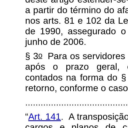
a partir do término do a
nos arts. 81 e 102 da Le
de 1990, assegurado o
junho de 2006.
o
§ 3
Para os servidores 
após o prazo geral, o
contados na forma do §
retorno, conforme o caso
......................................
“
Art. 141
. A transposiçã
cargos e planos de ca