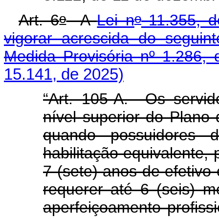
o
o
Art. 6
A
Lei n
11.355, d
vigorar acrescida do seguint
Medida Provisória nº 1.286, 
15.141, de 2025)
“Art. 105-A. Os servi
nível superior do Plano 
quando possuidores 
habilitação equivalente,
7 (sete) anos de efetivo 
requerer até 6 (seis) m
aperfeiçoamento profiss