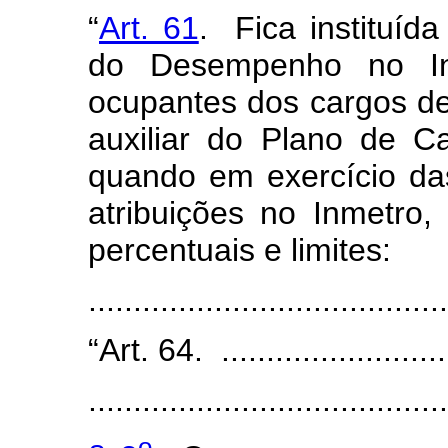
“
Art. 61
. Fica instituíd
do Desempenho no In
ocupantes dos cargos de 
auxiliar do Plano de C
quando em exercício das
atribuições no Inmetro
percentuais e limites:
......................................
“Art. 64. ...........................
........................................
o