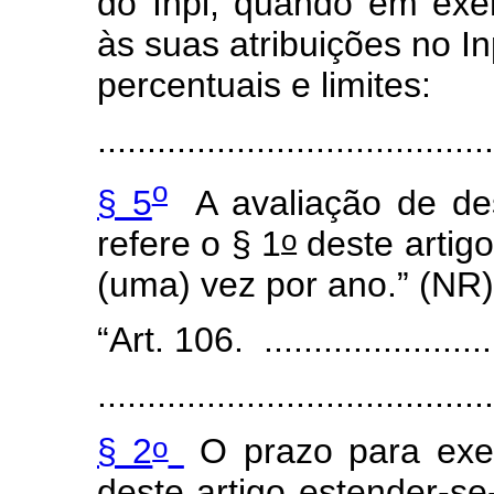
do Inpi, quando em exer
às suas atribuições no I
percentuais e limites:
........................................
o
§ 5
A avaliação de des
o
refere o § 1
deste artigo
(uma) vez por ano.” (NR)
“Art. 106. .........................
........................................
o
§ 2
O prazo para exer
deste artigo estender-se-