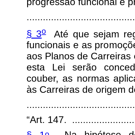
progressão funcional e 
........................................
o
§ 3
Até que sejam reg
funcionais e as promoçõ
aos Planos de Carreiras 
esta Lei serão conced
couber, as normas apli
às Carreiras de origem d
......................................
“Art. 147. .........................
o
§ 1
Na hipótese de