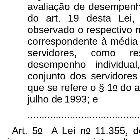
avaliação de desempenho
do art. 19 desta Lei,
observado o respectivo n
correspondente à média 
servidores, como r
desempenho individua
conjunto dos servidore
o
que se refere o § 1
do ar
julho
de
1993; e
......................................
o
o
Art. 5
A Lei n
11.355, d