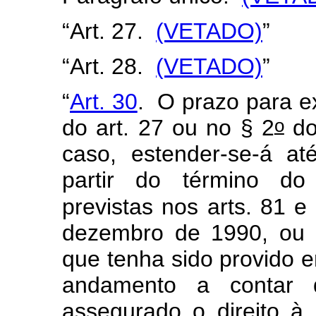
“Art. 27.
(VETADO)
”
“Art. 28.
(VETADO)
”
“
Art. 30
. O prazo para ex
o
do art. 27 ou no § 2
do
caso, estender-se-á at
partir do término do
previstas nos arts. 81 e
dezembro de 1990, ou a
que tenha sido provido 
andamento a contar
assegurado o direito 