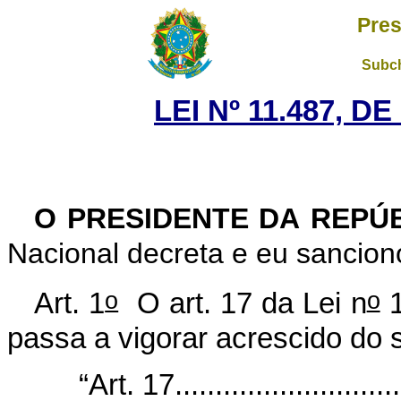
Pres
Subch
LEI Nº 11.487, D
O PRESIDENTE DA REPÚ
Nacional decreta e eu sanciono
o
o
Art. 1
O art. 17 da Lei n
1
passa a vigorar acrescido do s
“Art. 17.............................