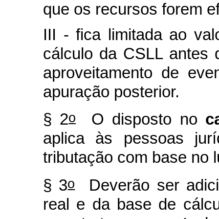
que os recursos forem e
III - fica limitada ao v
cálculo da CSLL antes 
aproveitamento de eve
apuração posterior.
o
§ 2
O disposto no
c
aplica às pessoas jur
tributação com base no l
o
§ 3
Deverão ser adici
real e da base de cálc