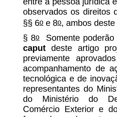
entre a pessoa jurídica e
observados os direitos 
o
o
§§ 6
e 8
, ambos deste 
o
§ 8
Somente poderão r
caput
deste artigo pro
previamente aprovado
acompanhamento de açõ
tecnológica e de inovaçã
representantes do Minis
do Ministério do Des
Comércio Exterior e d