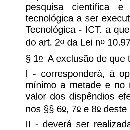
pesquisa científica e
tecnológica a ser executa
Tecnológica - ICT, a que
o
o
do art. 2
da Lei n
10.97
o
§ 1
A exclusão de que t
I - corresponderá, à o
mínimo a metade e no 
valor dos dispêndios ef
o
o
o
nos §§ 6
, 7
e 8
deste 
II - deverá ser realiz