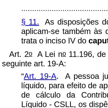
........................................
§ 11.
As disposições d
aplicam-se também às 
trata o inciso IV do
capu
o
o
Art. 2
A Lei n
11.196, de 
seguinte art. 19-A:
“
Art. 19-A
. A pessoa ju
líquido, para efeito de a
de cálculo da Contrib
Líquido - CSLL, os dispê