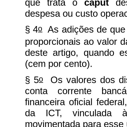
que trata o
caput
des
despesa ou custo operac
o
§ 4
As adições de que t
proporcionais ao valor d
deste artigo, quando e
(cem por cento).
o
§ 5
Os valores dos dis
conta corrente bancá
financeira oficial feder
da ICT, vinculada 
movimentada para esse ú