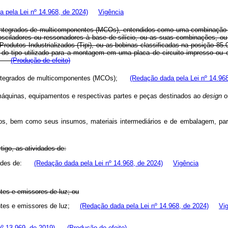
 pela Lei nº 14.968, de 2024)
Vigência
s integrados de multicomponentes (MCOs), entendidos como uma combinação d
sciladores ou ressonadores à base de silício, ou as suas combinações, o
Produtos Industrializados (Tipi), ou as bobinas classificadas na posição 8
o tipo utilizado para a montagem em uma placa de circuito impresso ou em 
(Produção de efeito)
os integrados de multicomponentes (MCOs);
(Redação dada pela Lei nº 14.968
máquinas, equipamentos e respectivas partes e peças destinados ao
design
o
taicos, bem como seus insumos, materiais intermediários e de embalagem,
tigo, as atividades de:
idades de:
(Redação dada pela Lei nº 14.968, de 2024)
Vigência
ntes e emissores de luz; ou
centes e emissores de luz;
(Redação dada pela Lei nº 14.968, de 2024)
Vi
º 13.969, de 2019)
(Produção de efeito)