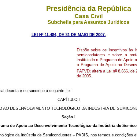
Presidência da República
Casa Civil
Subchefia para Assuntos Jurídicos
LEI Nº 11.484, DE 31 DE MAIO DE 2007.
Dispõe sobre os incentivos às i
semicondutores e sobre a prote
instituindo o Programa de Apoio
o Programa de Apoio ao Desenvo
o
PATVD; altera a Lei n
8.666, de 2
de 2005.
l decreta e eu sanciono a seguinte Lei:
CAPÍTULO I
O AO DESENVOLVIMENTO TECNOLÓGICO DA INDÚSTRIA DE SEMICO
Seção I
rama de Apoio ao Desenvolvimento Tecnológico da Indústria de Semico
cnológico da Indústria de Semicondutores – PADIS, nos termos e condiçõ