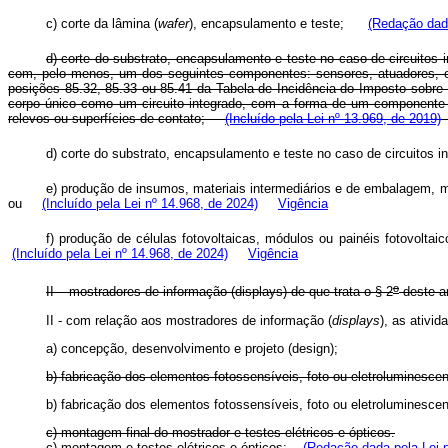
c) corte da lâmina (
wafer
), encapsulamento e teste;
(Redação dada
d) corte do substrato, encapsulamento e teste no caso de circuito
com, pelo menos, um dos seguintes componentes: sensores, atuadores, o
posições 85.32, 85.33 ou 85.41 da Tabela de Incidência do Imposto sobre 
corpo único como um circuito integrado, com a forma de um componente d
relevos ou superfícies de contato;
(Incluído pela Lei nº 13.969, de 2019)
d) corte do substrato, encapsulamento e teste no caso de circuit
e) produção de insumos, materiais intermediários e de embalagem, 
ou
(Incluído pela Lei nº 14.968, de 2024)
Vigência
f) produção de células fotovoltaicas, módulos ou painéis fotovol
(Incluído pela Lei nº 14.968, de 2024)
Vigência
o
II – mostradores de informação (displays) de que trata o § 2
deste ar
II - com relação aos mostradores de informação (
displays
), as ativ
a) concepção, desenvolvimento e projeto (design);
b) fabricação dos elementos fotossensíveis, foto ou eletroluminesce
b) fabricação dos elementos fotossensíveis, foto ou eletrolumines
c) montagem final do mostrador e testes elétricos e ópticos.
c) montagem e testes elétricos e ópticos;
(Redação dada pela Lei n