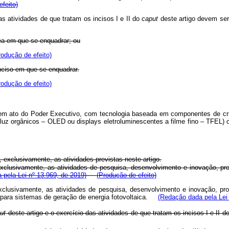
feito)
s atividades de que tratam os incisos I e II do
caput
deste artigo devem ser
nea em que se enquadrar; ou
rodução de efeito)
inciso em que se enquadrar.
rodução de efeito)
 em ato do Poder Executivo, com tecnologia baseada em componentes de cris
luz orgânicos – OLED ou displays eletroluminescentes a filme fino – TFEL) 
, exclusivamente, as atividades previstas neste artigo.
 exclusivamente, as atividades de pesquisa, desenvolvimento e inovação, pro
pela Lei nº 13.969, de 2019)
(Produção de efeito)
 exclusivamente, as atividades de pesquisa, desenvolvimento e inovação, pro
 para sistemas de geração de energia fotovoltaica.
(Redação dada pela Lei 
ut
deste artigo e o exercício das atividades de que tratam os incisos I e II d