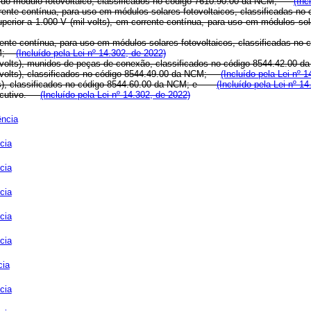
ura do módulo fotovoltaico, classificados no código 7610.90.00 da NCM;
(Inc
corrente contínua, para uso em módulos solares fotovoltaicos, classificadas
uperior a 1.000 V (mil volts), em corrente contínua, para uso em módulos s
corrente contínua, para uso em módulos solares fotovoltaicos, classificadas
NCM;
(Incluído pela Lei nº 14.302, de 2022)
mil volts), munidos de peças de conexão, classificados no código 8544.42.0
il volts), classificados no código 8544.49.00 da NCM;
(Incluído pela Lei nº 
volts), classificados no código 8544.60.00 da NCM; e
(Incluído pela Lei nº 1
Executivo.
(Incluído pela Lei nº 14.302, de 2022)
ência
cia
cia
cia
cia
cia
cia
cia