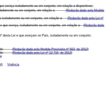
que exerça isoladamente ou em conjunto, em relação a dispositivos:
oladamente ou em conjunto, em relação a:
(Redação dada pela Medida
a isoladamente ou em conjunto, em relação a:
(Redação dada pela Lei nº
ei e que exerça, isoladamente ou em conjunto, em relação a:
(Redação dada
t. 6º desta Lei e que exerçam no País, isoladamente ou em conjunto:
dades de:
(Redação dada pela Medida Provisória nº 563, de 2012)
dades de:
(Redação dada pela Lei nº 12.715, de 2012)
o)
4)
Vigência