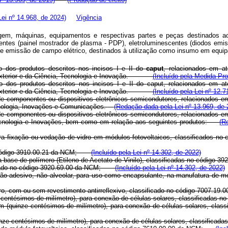
ei nº 14.968, de 2024)
Vigência
agem, máquinas, equipamentos e respectivas partes e peças destinados 
centes (painel mostrador de plasma - PDP), eletroluminescentes (diodos em
s de emissão de campo elétrico, destinados à utilização como insumo em equ
o dos produtos descritos nos incisos I e II do
caput
, relacionados em a
io Exterior e da Ciência, Tecnologia e Inovação.
(Incluído pela Medida Pro
o dos produtos descritos nos incisos I e II do
caput
, relacionados em a
io Exterior e da Ciência, Tecnologia e Inovação.
(Incluído pela Lei nº 12.7
de componentes ou dispositivos eletrônicos semicondutores, relacionados e
cnologia, Inovações e Comunicações.
(Redação dada pela Lei nº 13.969, de 
de componentes ou dispositivos eletrônicos semicondutores, relacionados e
, Tecnologia e Inovações, bem como em relação aos seguintes produtos:
(R
 para fixação ou vedação de vidro em módulos fotovoltaicos, classificad
 no código 3910.00.21 da NCM;
(Incluído pela Lei nº 14.302, de 2022)
, a base de polímero (Etileno de Acetato de Vinilo), classificadas no códi
ficado no código 3920.69.00 da NCM;
(Incluído pela Lei nº 14.302, de 2022)
 não adesivo, não alveolar, para uso como encapsulante, na manufatura de 
 ferro, com ou sem revestimento antirreflexivo, classificado no código 7007
ze centésimos de milímetro), para conexão de células solares, classificad
5 mm (quinze centésimos de milímetro), para conexão de células solares, 
quinze centésimos de milímetro), para conexão de células solares, classifi