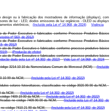
ao
design
ou à fabricação dos mostradores de informação (
displays
), com
issores de luz - LED, diodos emissores de luz orgânicos - OLED ou
displays
ipamentos eletrônicos;
(Incluído pela Lei nº 14.968, de 2024)
Vigência
to do Poder Executivo e fabricados conforme Processo Produtivo Básico
visória nº 563, de 2012)
to do Poder Executivo e fabricados conforme Processo Produtivo Básico
15, de 2012)
m ato do Poder Executivo e fabricados conforme processo produtivo básico
2019)
(Produção de efeito)
m ato do Poder Executivo e fabricados conforme processo produtivo básico
edação dada pela Lei nº 14.302, de 2022)
Vide Lei nº 14.968, de 2024
os no código 3214.10.10 da Nomenclatura Comum do Mercosul (NCM)
(Incluído
go 3920.10.99 da NCM;
(Incluído pela Lei nº 14.302, de 2022)
módulos solares fotovoltaicos, classificados no código 3920.99.90 da NCM;
.19.00 da NCM;
(Incluído pela Lei nº 14.302, de 2022)
as no código 7409.19.00 da NCM;
(Incluído pela Lei nº 14.302, de 2022)
classificadas no código 7409.90.00 da NCM;
(Incluído pela Lei nº 14.302, de
cadas no código 7410.21.90 da NCM;
(Incluído pela Lei nº 14.302, de 2022)