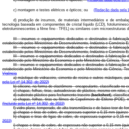
c) montagem e testes elétricos e ópticos; ou
(Redação dada pela L
d) produção de insumos, de materiais intermediários e de embal
tecnologia baseada em componentes de cristal líquido (LCD), fotolumines
eletroluminescentes a filme fino - TFEL) ou similares com microestrutura
III - insumos e equipamentos dedicados e destinados à fabricaçã
estabelecido pelos Ministérios do Desenvolvimento, Indústria e Comérc
III - insumos e equipamentos dedicados e destinados à fabricaçã
estabelecido pelos Ministérios do Desenvolvimento, Indústria e Comérc
III - insumos e equipamentos dedicados e destinados à fabricação 
estabelecido pelo Ministério da Economia e pelo Ministério da Ciência, Te
III - insumos e equipamentos dedicados e destinados à fabricação 
estabelecido pelo Ministério da Economia e pelo Ministério da Ciência
Vigência
a) mástique de vidraceiro, cimento de resina e outros mástiques,
pela Lei nº 14.302, de 2022)
b) silicone, na forma de elastômero - encapsulante, classificado
c) chapas, folhas, tiras, autoadesivas de plástico, mesmo em rolos
d) substrato plástico para fechamento traseiro (
backsheet
), classi
e) chapas, folhas, tiras ou filmes de Copolímero de Etileno (POE),
(Incluído pela Lei nº 14.302, de 2022)
f) vidro plano, temperado, de alta transmitância e de baixo teor de
g) chapas e tiras de cobre, de espessura superior a 0,15 mm (quin
h) chapas e tiras de ligas de cobre, de espessura superior a 0,1
2022)
i) chapas e tiras de cobre, de espessura não superior a 0,15 mm (