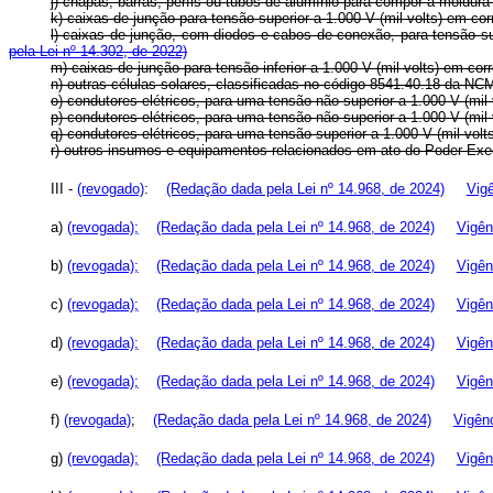
j) chapas, barras, perfis ou tubos de alumínio para compor a mold
k) caixas de junção para tensão superior a 1.000 V (mil volts) em 
l) caixas de junção, com diodos e cabos de conexão, para tensão s
pela Lei nº 14.302, de 2022)
m) caixas de junção para tensão inferior a 1.000 V (mil volts) em 
n) outras células solares, classificadas no código 8541.40.18 da 
o) condutores elétricos, para uma tensão não superior a 1.000 V (
p) condutores elétricos, para uma tensão não superior a 1.000 V (m
q) condutores elétricos, para uma tensão superior a 1.000 V (mil 
r) outros insumos e equipamentos relacionados em ato do Poder 
III -
(revogado)
:
(Redação dada pela Lei nº 14.968, de 2024)
Vig
a)
(revogada);
(Redação dada pela Lei nº 14.968, de 2024)
Vigên
b)
(revogada);
(Redação dada pela Lei nº 14.968, de 2024)
Vigên
c)
(revogada);
(Redação dada pela Lei nº 14.968, de 2024)
Vigên
d)
(revogada);
(Redação dada pela Lei nº 14.968, de 2024)
Vigên
e)
(revogada);
(Redação dada pela Lei nº 14.968, de 2024)
Vigên
f)
(revogada)
;
(Redação dada pela Lei nº 14.968, de 2024)
Vigên
g)
(revogada);
(Redação dada pela Lei nº 14.968, de 2024)
Vigên