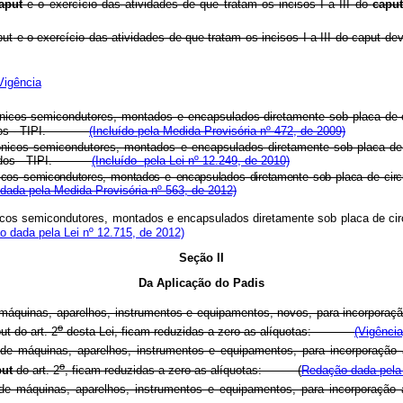
aput
e o exercício das atividades de que tratam os incisos I a III do
caput
put
e o exercício das atividades de que tratam os incisos I a III do
caput
dev
Vigência
ônicos semicondutores, montados e encapsulados diretamente sob placa de c
alizados - TIPI.
(Incluído pela Medida Provisória nº 472, de 2009)
ônicos semicondutores, montados e encapsulados diretamente sob placa de 
alizados - TIPI.
(Incluído pela Lei nº 12.249, de 2010)
nicos semicondutores, montados e encapsulados diretamente sob placa de circ
dada pela Medida Provisória nº 563, de 2012)
nicos semicondutores, montados e encapsulados diretamente sob placa de cir
o dada pela Lei nº 12.715, de 2012)
Seção II
Da Aplicação do Padis
quinas, aparelhos, instrumentos e equipamentos, novos, para incorporação 
o
ut
do art. 2
desta Lei, ficam reduzidas a zero as alíquotas:
(Vigência
máquinas, aparelhos, instrumentos e equipamentos, para incorporação ao
o
put
do art. 2
, ficam reduzidas a zero as alíquotas: (
Redação dada pela 
máquinas, aparelhos, instrumentos e equipamentos, para incorporação ao 