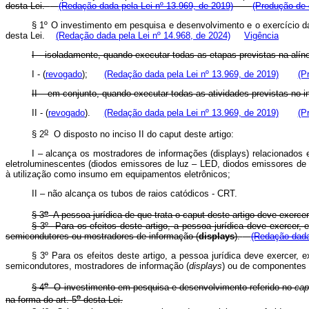
desta Lei.
(Redação dada pela Lei nº 13.969, de 2019)
(Produção de e
§ 1º O investimento em pesquisa e desenvolvimento e o exercício da
desta Lei.
(Redação dada pela Lei nº 14.968, de 2024)
Vigência
I – isoladamente, quando executar todas as etapas previstas na alí
I - (
revogado
);
(Redação dada pela Lei nº 13.969, de 2019)
(P
II – em conjunto, quando executar todas as atividades previstas no 
II - (
revogado
).
(Redação dada pela Lei nº 13.969, de 2019)
(P
o
§ 2
O disposto no inciso II do
caput
deste artigo:
I – alcança os mostradores de informações (displays) relacionados
eletroluminescentes (diodos emissores de luz – LED, diodos emissores de 
à utilização como insumo em equipamentos eletrônicos;
II – não alcança os tubos de raios catódicos - CRT.
o
§ 3
A pessoa jurídica de que trata o
caput
deste artigo deve exercer
§ 3º Para os efeitos deste artigo, a pessoa jurídica deve exercer,
semicondutores ou mostradores de informação (
displays
).
(Redação dada 
§ 3º Para os efeitos deste artigo, a pessoa jurídica deve exercer,
semicondutores, mostradores de informação (
displays
) ou de componentes
o
§ 4
O investimento em pesquisa e desenvolvimento referido no
cap
o
na forma do art. 5
desta Lei.