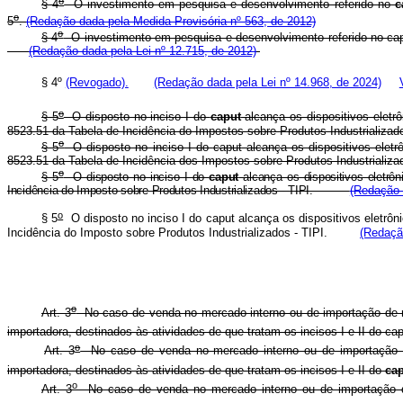
o
§ 4
O investimento em pesquisa e desenvolvimento referido no
c
o
5
.
(Redação dada pela Medida Provisória nº 563, de 2012)
o
§ 4
O investimento em pesquisa e desenvolvimento referido no
ca
(Redação dada pela Lei nº 12.715, de 2012)
§ 4º
(Revogado).
(Redação dada pela Lei nº 14.968, de 2024)
o
§ 5
O disposto no inciso I do
caput
alcança os dispositivos eletr
8523.51 da Tabela de Incidência do Impostos sobre Produtos Industri
o
§ 5
O disposto no inciso I do
caput
alcança os dispositivos eletr
8523.51 da Tabela de Incidência dos Impostos sobre Produtos Industri
o
§ 5
O disposto no inciso I do
caput
alcança os dispositivos eletrô
Incidência do Imposto sobre Produtos Industrializados - TIPI.
(Redação 
o
§ 5
O disposto no inciso I do
caput
alcança os dispositivos eletrô
Incidência do Imposto sobre Produtos Industrializados - TIPI.
(Redaçã
o
Art. 3
No caso de venda no mercado interno ou de importação de má
importadora, destinados às atividades de que tratam os incisos I e II do
cap
o
Art. 3
No caso de venda no mercado interno ou de importação de 
importadora, destinados às atividades de que tratam os incisos I e II do
ca
o
Art. 3
No caso de venda no mercado interno ou de importação de 