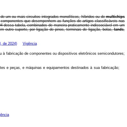
e um ou mais circuitos integrados monolíticos, híbridos ou de
multichips
u componentes que desempenhem as funções de artigos classificáveis nas
5.04 dessa tabela, combinados de maneira praticamente indissociável em um
outro suporte, por ligação de pinos, terminais de ligação, bolas,
lands
,
, de 2024)
Vigência
u à fabricação de componentes ou dispositivos eletrônicos semicondutores;
 partes e peças, e máquinas e equipamentos destinados à sua fabricação;
gência