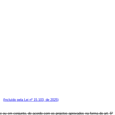
M.
(Incluído pela Lei nº 15.103, de 2025)
e ou em conjunto, de acordo com os projetos aprovados na forma do art. 5º