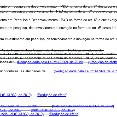
o
imento em pesquisa e desenvolvimento – P&D na forma do art. 6
desta Lei e 
o
ento em pesquisa e desenvolvimento - P&D na forma do art. 6
e que exerça is
o
imento em Pesquisa e Desenvolvimento - P&D na forma do art. 6
e que exerç
timento em pesquisa, desenvolvimento e inovação na forma do art. 6º desta L
lizem investimento em pesquisa, desenvolvimento e inovação na forma do ar
 85.42 da Nomenclatura Comum do Mercosul – NCM, as atividades de:
osições 85.41 e 85.42 da Nomenclatura Comum do Mercosul - NCM, as ativi
osições 85.41 e 85.42 da Nomenclatura Comum do Mercosul - NCM, as ativi
vidades de:
(Redação dada pela Lei nº 13.969, de 2019)
(Produção de efeit
semicondutores, as atividades de:
(Redação dada pela Lei nº 14.968, de 202
i nº 13.969, de 2019)
(Produção de efeito)
rovisória nº 563, de 2012)
(Vide Medida Provisória nº 563, de 2012)
2.715, de 2012)
(Vide Lei nº 12.715, de 2012)
pela Lei nº 13.969, de 2019)
(Produção de efeito)