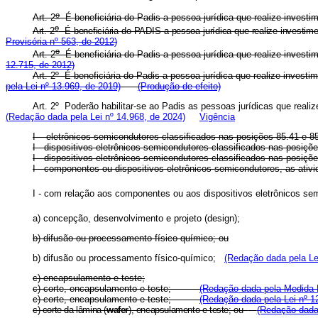
o
Art. 2
É beneficiária do Padis a pessoa jurídica que realize invest
o
Art. 2
É beneficiária do PADIS a pessoa jurídica que realize investim
Provisória nº 563, de 2012)
o
Art. 2
É beneficiária do Padis a pessoa jurídica que realize invest
12.715, de 2012)
Art. 2º É beneficiária do Padis a pessoa jurídica que realize inves
pela Lei nº 13.969, de 2019)
(Produção de efeito)
Art. 2º Poderão habilitar-se ao Padis as pessoas jurídicas que rea
(Redação dada pela Lei nº 14.968, de 2024)
Vigência
I – eletrônicos semicondutores classificados nas posições 85.41 e
I - dispositivos eletrônicos semicondutores classificados nas p
I - dispositivos eletrônicos semicondutores classificados nas p
I - componentes ou dispositivos eletrônicos semicondutores, as ati
I - com relação aos componentes ou aos dispositivos eletrônicos 
a) concepção, desenvolvimento e projeto (design);
b) difusão ou processamento físico-químico; ou
b) difusão ou processamento físico-químico;
(Redação dada pela Le
c) encapsulamento e teste;
c) corte, encapsulamento e teste;
(Redação dada pela Medida P
c) corte, encapsulamento e teste;
(Redação dada pela Lei nº 1
c) corte da lâmina (
wafer
), encapsulamento e teste; ou
(Redação dada 