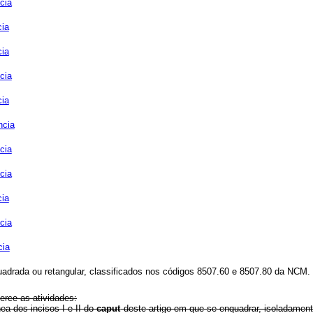
cia
cia
cia
cia
cia
ncia
cia
cia
cia
cia
cia
uadrada ou retangular, classificados nos códigos 8507.60 e 8507.80 da NC
erce as atividades:
ea dos incisos I e II do
caput
deste artigo em que se enquadrar, isoladament