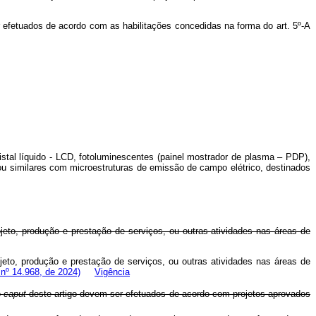
 efetuados de acordo com as habilitações concedidas na forma do art. 5º-A
tal líquido - LCD, fotoluminescentes (painel mostrador de plasma – PDP),
ou similares com microestruturas de emissão de campo elétrico, destinados
jeto, produção e prestação de serviços, ou outras atividades nas áreas de
jeto, produção e prestação de serviços, ou outras atividades nas áreas de
nº 14.968, de 2024)
Vigência
o
caput
deste artigo devem ser efetuados de acordo com projetos aprovados