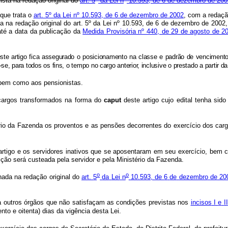
ista
na
redação
original
do
art.
5
da
Lei
n
10.593,
de
6
de
dezembro
de
200
 que trata o
art. 5º da Lei nº 10.593, de 6 de dezembro de 2002
, com a redaçã
ta na redação original do art. 5º da Lei nº 10.593, de 6 de dezembro de 2002,
 até a data da publicação da
Medida Provisória nº 440, de 29 de agosto de 2
ste
artigo
fica
assegurado
o
posicionamento
na
classe
e
padrão
de
venciment
-se,
para
todos
os
fins,
o
tempo
no
cargo
anterior,
inclusive
o
prestado
a
partir
da
bem
como
aos
pensionistas.
cargos
transformados
na
forma
do
caput
deste
artigo
cujo
edital
tenha
sido
io
da
Fazenda
os
proventos
e
as
pensões
decorrentes
do
exercício
dos
car
artigo
e
os
servidores
inativos
que
se
aposentaram
em
seu
exercício,
bem
ição
será
custeada
pela
servidor
e
pela
Ministério
da
Fazenda.
o
o
nada
na
redação
original
do
art.
5
da
Lei
n
10.593,
de
6
de
dezembro
de
20
a
outros
órgãos
que
não
satisfaçam
as
condições
previstas
nos
incisos
I
e
II
ento
e
oitenta)
dias
da
vigência
desta
Lei.