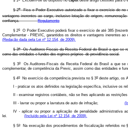
§
1
Excluem-se
do
disposto
no
caput
deste
artigo
cessões
para
o
o
§
2
Fica
o
Poder
Executivo
autorizado
a
fixar
o
exercício
de
no
vantagens
inerentes
ao
cargo,
inclusive
lotação
de
origem,
remuneração
confiança.
Regulamento
o
§ 2
O Poder Executivo poderá fixar o exercício de até 385 (trezento
Complementar - PREVIC, garantidos os direitos e vantagens inerentes
(Redação dada pela Lei nº 12.154, de 2009).
o
§
3
Os
Auditores-Fiscais
da
Receita
Federal
do
Brasil
a
que
se
r
como
das
entidades
e
fundos
dos
regimes
próprios
de
previdência
social.
o
§ 3
Os Auditores-Fiscais da Receita Federal do Brasil a que se r
complementar, de competência da Previc, assim como das entidades
o
o
§
4
No
exercício
da
competência
prevista
no
§
3
deste
artigo,
os
A
I
-
praticar
os
atos
definidos
na
legislação
específica,
inclusive
os
re
II
-
examinar
registros
contábeis,
não
se
lhes
aplicando
as
restrições
III - lavrar ou propor a lavratura de auto de infração;
(I
IV - aplicar ou propor a aplicação de penalidade administrativa a
lei.
(Incluído pela Lei nº 12.154, de 2009).
o
§ 5
Na execução dos procedimentos de fiscalização referidos no 