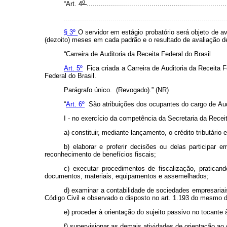
o
“Art.
4
.....................................................................
................................................................................
§ 3º
O
servidor
em
estágio
probatório
será
objeto
de
av
(dezoito)
meses
em
cada
padrão
e
o
resultado
de
avaliação
d
“Carreira
de
Auditoria
da
Receita
Federal
do
Brasil
Art. 5º
Fica
criada
a
Carreira
de
Auditoria
da
Receita
F
Federal
do
Brasil.
Parágrafo
único.
(Revogado).” (NR)
“
Art. 6º
São
atribuições
dos
ocupantes
do
cargo
de
Aud
I
-
no
exercício
da
competência
da
Secretaria
da
Recei
a)
constituir,
mediante
lançamento,
o
crédito
tributário
e
b)
elaborar
e
proferir
decisões
ou
delas
participar
e
reconhecimento
de
benefícios
fiscais;
c)
executar
procedimentos
de
fiscalização,
praticand
documentos,
materiais,
equipamentos
e
assemelhados;
d)
examinar
a
contabilidade
de
sociedades
empresariai
Código
Civil
e
observado
o
disposto
no
art.
1.193
do
mesmo
e)
proceder
à
orientação
do
sujeito
passivo
no
tocante
f)
supervisionar
as
demais
atividades
de
orientação
ao