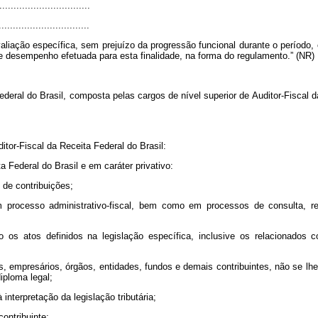
................................
................................
aliação
específica,
sem
prejuízo
da
progressão
funcional
durante
o
período,
e
desempenho
efetuada
para
esta
finalidade,
na
forma
do
regulamento.” (NR)
ederal
do
Brasil,
composta
pelas
cargos
de
nível
superior
de
Auditor-Fiscal
d
itor-Fiscal
da
Receita
Federal
do
Brasil:
ta
Federal
do
Brasil
e
em
caráter
privativo:
de
contribuições;
m
processo
administrativo-fiscal,
bem
como
em
processos
de
consulta,
r
o
os
atos
definidos
na
legislação
específica,
inclusive
os
relacionados
c
s,
empresários,
órgãos,
entidades,
fundos
e
demais
contribuintes,
não
se
lh
diploma
legal;
à
interpretação
da
legislação
tributária;
contribuinte;