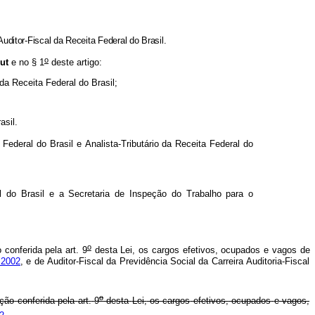
Auditor-Fiscal
da
Receita
Federal
do
Brasil.
o
ut
e
no
§
1
deste
artigo:
da
Receita
Federal
do
Brasil;
asil.
Federal
do
Brasil
e
Analista-Tributário
da
Receita
Federal
do
l
do
Brasil
e
a
Secretaria
de
Inspeção
do
Trabalho
para
o
o
o
conferida
pela
art.
9
desta
Lei,
os
cargos
efetivos,
ocupados
e
vagos
de
 2002
,
e
de
Auditor-Fiscal
da
Previdência
Social
da
Carreira
Auditoria-Fiscal
o
ação
conferida
pela
art.
9
desta
Lei,
os
cargos
efetivos,
ocupados
e
vagos,