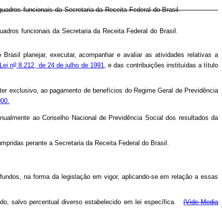
res dos quadros funcionais da Secretaria da Receita Federal do Brasil.
res dos quadros funcionais da Secretaria da Receita Federal do Brasil.
o
Brasil
planejar,
executar,
acompanhar
e
avaliar
as
atividades
relativas
a
o
Lei
n
8.212,
de
24
de
julho
de
1991
,
e
das
contribuições
instituídas
a
título
ter
exclusivo,
ao
pagamento
de
benefícios
do
Regime
Geral
de
Previdência
00.
anualmente
ao
Conselho
Nacional
de
Previdência
Social
dos
resultados
da
umpridas
perante
a
Secretaria
da
Receita
Federal
do
Brasil.
fundos,
na
forma
da
legislação
em
vigor,
aplicando-se
em
relação
a
essas
do,
salvo
percentual
diverso
estabelecido
em
lei
específica.
(Vide Media