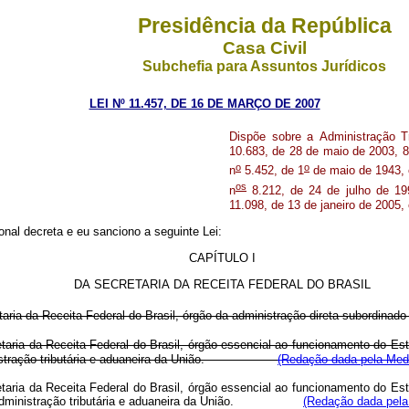
Presidência da República
Casa Civil
Subchefia para Assuntos Jurídicos
LEI Nº 11.457, DE 16 DE MARÇO DE 2007
Dispõe
sobre
a
Administração
T
10.683,
de
28
de
maio
de
2003,
8
o
o
n
5.452,
de
1
de
maio
de
1943,
os
n
8.212,
de
24
de
julho
de
19
11.098,
de
13
de
janeiro
de
2005,
onal
decreta
e
eu
sanciono
a
seguinte
Lei:
CAPÍTULO
I
DA
SECRETARIA
DA
RECEITA
FEDERAL
DO
BRASIL
taria
da
Receita
Federal
do
Brasil,
órgão
da
administração
direta
subordinado
ria da Receita Federal do Brasil, órgão essencial ao funcionamento do Esta
 administração tributária e aduaneira da União.
(Redação dada pela Medi
ria da Receita Federal do Brasil, órgão essencial ao funcionamento do Esta
de a administração tributária e aduaneira da União.
(Redação dada pela 