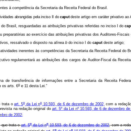
entes
à
competência
da
Secretaria
da
Receita
Federal
do
Brasil.
tividades
abrangidas
pela
inciso
II
do
caput
deste
artigo
em
caráter
privativo
ao
do
Brasil,
resguardadas
as
atribuições
privativas
referidas
no
inciso
I
do
cap
u
preparatórias
ao
exercício
das
atribuições
privativas
dos
Auditores-Fiscais
tivos,
ressalvado
o
disposto
na
alínea
b
do
inciso
I
do
caput
deste
artigo;
atividades
inerentes
às
competências
da
Secretaria
da
Receita
Federal
do
Br
cutivo
regulamentará
as
atribuições
dos
cargos
de
Auditor-Fiscal
da
Receita
ma
de
transferência
de
informações
entre
a
Secretaria
da
Receita
Federa
o
m
os
arts.
6
e
11
desta
Lei.”
o
o
e
trata
o
art.
5
da
Lei
n
10.593,
de
6
de
dezembro
de
2002,
com
a
redaçã
prevista
na
redação
original
do
art. 5º da Lei nº 10.593, de 6 de dezembro de
mbro
de
2002;
o
o
e
que
trata
o
art.
5
da
Lei
n
10.593,
de
6
de
dezembro
de
2002
,
com
a
red
o
o