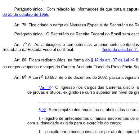
Parágrafo
único.
Com
relação
às
informações
de
que
trata
o
caput
de
25
de
outubro
de
1966.
o
Art.
7
Fica
criado
o
cargo
de
Natureza
Especial
de
Secretário
da
Re
Parágrafo
único.
O
Secretário
da
Receita
Federal
do
Brasil
será
esco
o
Art. 7
-A As atribuições e competências anteriormente conferidas 
Secretário da Receita Federal do Brasil. (
Incluído pela Lei nº
o
o
o
Art.
8
Ficam
redistribuídos,
na
forma
do
§
1
do
art.
37
da
Lei
n
8
os
cargos
ocupados
e
vagos
da
Carreira
Auditoria-Fiscal
da
Previdência
Soc
o
o
Art.
9
A
Lei
n
10.593,
de
6
de
dezembro
de
2002,
passa
a
vigorar
o
“
Art.
3
O
ingresso
nos
cargos
das
Carreiras
discipli
de
provas
e
títulos,
exigindo-se
curso
superior
em
nível
de
gr
................................................................................
§ 3º
Sem
prejuízo
dos
requisitos
estabelecidos
neste
I
-
registro
de
antecedentes
criminais
decorrentes
de
d
com
a
idoneidade
exigida
para
o
exercício
do
cargo;
II
-
punição
em
processo
disciplinar
por
ato
de
improbi