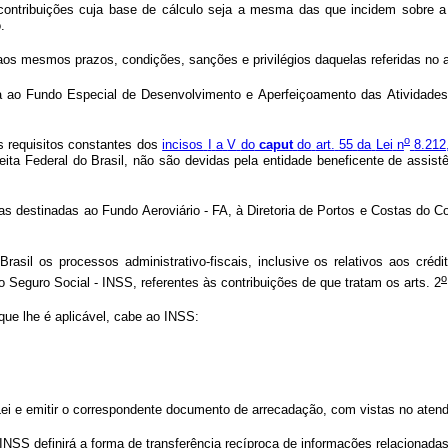
contribuições
cuja
base
de
cálculo
seja
a
mesma
das
que
incidem
sobre
a
.
aos
mesmos
prazos,
condições,
sanções
e
privilégios
daquelas
referidas
no
a
a
ao
Fundo
Especial
de
Desenvolvimento
e
Aperfeiçoamento
das
Atividades
o
s
requisitos
constantes
dos
incisos
I
a
V
do
caput
do
art.
55
da
Lei
n
8.212
eita
Federal
do
Brasil,
não
são
devidas
pela
entidade
beneficente
de
assist
as
destinadas
ao
Fundo
Aeroviário
-
FA,
à
Diretoria
de
Portos
e
Costas
do
C
Brasil
os
processos
administrativo-fiscais,
inclusive
os
relativos
aos
crédi
o
o
Seguro
Social
-
INSS,
referentes
às
contribuições
de
que
tratam
os
arts.
2
que
lhe
é
aplicável,
cabe
ao
INSS:
ei
e
emitir
o
correspondente
documento
de
arrecadação,
com
vistas
no
aten
INSS
definirá
a
forma
de
transferência
recíproca
de
informações
relacionada