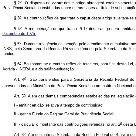
o
§
2
O
disposto
no
caput
deste
artigo
abrangerá
exclusivamente
Previdência
Social
ou
instituídas
sobre
outras
bases
a
título
de
substituição
o
§
3
As
contribuições
de
que
trata
o
caput
deste
artigo
sujeitam-se
o
o
§
4
A
remuneração
de
que
trata
o
§
1
deste
artigo
será
creditad
dezembro
de
1975.
o
§
5
Durante
a
vigência
da
isenção
pela
atendimento
cumulativo
ao
INSS,
pela
Secretaria
da
Receita
Previdenciária
ou
pela
Secretaria
da
Rec
fundos.
o
§
6
Equiparam-se
a
contribuições
de
terceiros,
para
fins
desta
Lei,
Agrária
-
INCRA
e
a
do
salário-educação.
o
Art.
4
São
transferidos
para
a
Secretaria
da
Receita
Federal
do
apresentadas
ao
Ministério
da
Previdência
Social
ou
ao
Instituto
Nacional
d
o
Art.
5
Além
das
demais
competências
estabelecidas
na
legislação
I
-
emitir
certidão
relativa
a
tempo
de
contribuição;
II
-
gerir
o
Fundo
do
Regime
Geral
de
Previdência
Social;
o
III
-
calcular
o
montante
das
contribuições
referidas
no
art.
2
desta
L
o
Art.
6
Ato
conjunto
da
Secretaria
da
Receita
Federal
do
Brasil
e
do