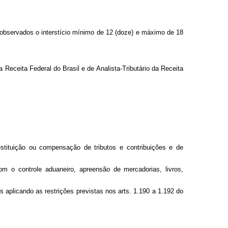
observados
o
interstício
mínimo
de
12
(doze)
e
máximo
de
18
a
Receita
Federal
do
Brasil
e
de
Analista-Tributário
da
Receita
estituição
ou
compensação
de
tributos
e
contribuições
e
de
om
o
controle
aduaneiro,
apreensão
de
mercadorias,
livros,
es
aplicando
as
restrições
previstas
nos
arts.
1.190
a
1.192
do