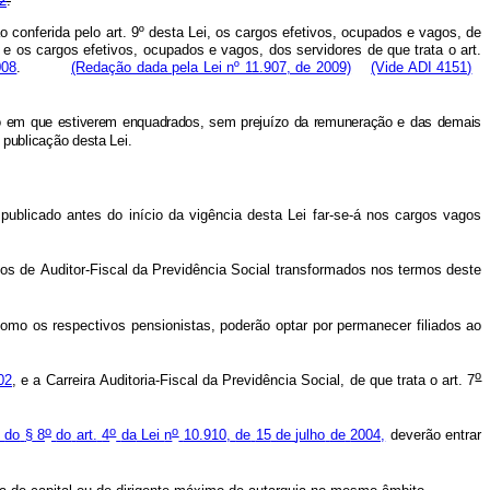
2
.
o conferida pelo art. 9º desta Lei, os cargos efetivos, ocupados e vagos, de
 e os cargos efetivos, ocupados e vagos, dos servidores de que trata o art.
008
.
(Redação dada pela Lei nº 11.907, de 2009)
(Vide ADI 4151)
o
em
que
estiverem
enquadrados,
sem
prejuízo
da
remuneração
e
das
demais
publicação
desta
Lei.
publicado
antes
do
início
da
vigência
desta
Lei
far-se-á
nos
cargos
vagos
gos
de
Auditor-Fiscal
da
Previdência
Social
transformados
nos
termos
deste
como
os
respectivos
pensionistas,
poderão
optar
por
permanecer
filiados
ao
o
02
,
e
a
Carreira
Auditoria-Fiscal
da
Previdência
Social,
de
que
trata
o
art.
7
o
o
o
do
§
8
do
art.
4
da
Lei
n
10.910,
de
15
de
julho
de
2004,
deverão
entrar