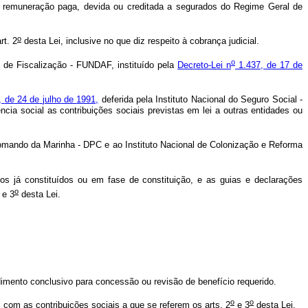
remuneração
paga,
devida
ou
creditada
a
segurados
do
Regime
Geral
de
o
rt.
2
desta
Lei,
inclusive
no
que
diz
respeito
à
cobrança
judicial.
o
de
Fiscalização
-
FUNDAF,
instituído
pela
Decreto-Lei
n
1.437,
de
17
de
,
de
24
de
julho
de
1991,
deferida
pela
Instituto
Nacional
do
Seguro
Social
-
ência
social
as
contribuições
sociais
previstas
em
lei
a
outras
entidades
ou
omando
da
Marinha
-
DPC
e
ao
Instituto
Nacional
de
Colonização
e
Reforma
tos
já
constituídos
ou
em
fase
de
constituição,
e
as
guias
e
declarações
o
e
3
desta
Lei.
dimento
conclusivo
para
concessão
ou
revisão
de
benefício
requerido.
o
o
s
com
as
contribuições
sociais
a
que
se
referem
os
arts.
2
e
3
desta
Lei.