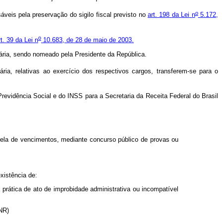
o
sáveis
pela
preservação
do
sigilo
fiscal
previsto
no
art.
198
da
Lei
n
5.172,
o
t.
39
da
Lei
n
10.683,
de
28
de
maio
de
2003.
ária,
sendo
nomeado
pela
Presidente
da
República.
ria, relativas ao exercício dos respectivos cargos, transferem-se para o
Previdência
Social
e
do
INSS
para
a
Secretaria
da
Receita
Federal
do
Brasil
ela
de
vencimentos,
mediante
concurso
público
de
provas
ou
existência
de:
a
prática
de
ato
de
improbidade
administrativa
ou
incompatível
(NR)