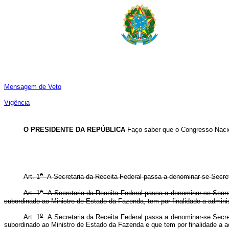
Mensagem de Veto
Vigência
O PRESIDENTE DA REPÚBLICA
Faço
saber
que
o
Congresso
Naci
o
Art.
1
A
Secretaria
da
Receita
Federal
passa
a
denominar-se
Secre
o
Art. 1
A Secretaria da Receita Federal passa a denominar-se Secreta
subordinado ao Ministro de Estado da Fazenda, tem por finalidade a
o
Art. 1
A Secretaria da Receita Federal passa a denominar-se Secreta
subordinado ao Ministro de Estado da Fazenda e que tem por finalida