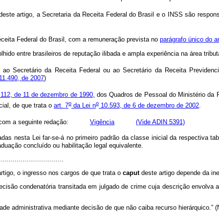
deste
artigo,
a
Secretaria
da
Receita
Federal
do
Brasil
e
o
INSS
são
respon
ceita
Federal
do
Brasil,
com
a
remuneração
prevista
no
parágrafo
único
do
ar
lhido
entre
brasileiros
de
reputação
ilibada
e
ampla
experiência
na
área
tribut
ao Secretário da Receita Federal ou ao Secretário da Receita Previdenciá
 11.490, de 2007
)
.112,
de
11
de
dezembro
de
1990,
dos
Quadros
de
Pessoal
do
Ministério
da
o
o
ial,
de
que
trata
o
art.
7
da
Lei
n
10.593,
de
6
de
dezembro
de
2002
.
com
a
seguinte
redação:
Vigência
(Vide ADIN 5391)
nadas
nesta
Lei
far-se-á
no
primeiro
padrão
da
classe
inicial
da
respectiva
tab
aduação
concluído
ou
habilitação
legal
equivalente.
.................................
artigo,
o
ingresso
nos
cargos
de
que
trata
o
caput
deste
artigo
depende
da
in
ecisão
condenatória
transitada
em
julgado
de
crime
cuja
descrição
envolva
dade
administrativa
mediante
decisão
de
que
não
caiba
recurso
hierárquico.” 