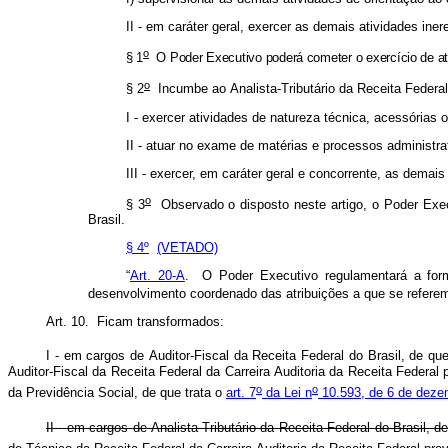
II
-
em
caráter
geral,
exercer
as
demais
atividades
iner
o
§
1
O
Poder
Executivo
poderá
cometer
o
exercício
de
a
o
§
2
Incumbe
ao
Analista-Tributário
da
Receita
Federal
I
-
exercer
atividades
de
natureza
técnica,
acessórias
o
II
-
atuar
no
exame
de
matérias
e
processos
administra
III
-
exercer,
em
caráter
geral
e
concorrente,
as
demais
o
§
3
Observado
o
disposto
neste
artigo,
o
Poder
Exe
Brasil.
§ 4º
(VETADO)
“
Art. 20-A
.
O
Poder
Executivo
regulamentará
a
for
desenvolvimento
coordenado
das
atribuições
a
que
se
refere
Art.
10.
Ficam
transformados:
I
-
em
cargos
de
Auditor-Fiscal
da
Receita
Federal
do
Brasil,
de
qu
Auditor-Fiscal
da
Receita
Federal
da
Carreira
Auditoria
da
Receita
Federal
o
o
da
Previdência
Social,
de
que
trata
o
art.
7
da
Lei
n
10.593,
de
6
de
deze
II
-
em
cargos
de
Analista-Tributário
da
Receita
Federal
do
Brasil,
d