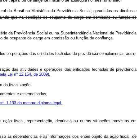
ra
de
capital
ou
de
dirigente
máximo
de
autarquia
no
mesmo
âmbito.
eral
do
Brasil
no
Ministério
da
Previdência
Social,
garantidos
os
direitos
e
ainda
que
na
condição
de
ocupante
de
cargo
em
comissão
ou
função
de
stério da Previdência Social ou na Superintendência Nacional de Previdência
na condição de ocupante de cargo em comissão ou função de confiança.
des
e
operações
das
entidades
fechadas
de
previdência
complementar,
assim
ização das atividades e operações das entidades fechadas de previdência
ela Lei nº 12.154, de 2009).
to
da
fiscalização:
pamentos
e
assemelhados;
art. 1.193 do mesmo diploma legal.
de ação fiscal, representação, denúncia ou outras situações previstas em
cesso às dependências e às informações dos entes objeto da ação fiscal, de