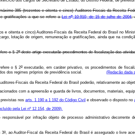
exercício
dos
cargos
de
Secretário
de
Estado,
do
Distrito
Federal,
de
prefeitu
máximo
385
(trezentos
e
oitenta
e
cinco)
Auditores-Fiscais
da
Receita
Fed
o
e
gratificações
a
que
se
refere
a
Lei
n
10.910,
de
15
de
julho
de
2004
,
s e oitenta e cinco) Auditores-Fiscais da Receita Federal do Brasil no Mini
 ao cargo, lotação de origem, remuneração e gratificações, ainda que 
o
efere
o
§
2
deste
artigo
executarão
procedimentos
de
fiscalização
das
ativida
o
efere o § 2
executarão, em caráter privativo, os procedimentos de fiscal
 e fundos dos regimes próprios de previdência social.
(Redação dada p
uditores-Fiscais
da
Receita
Federal
do
Brasil
poderão,
relativamente
ao
obje
lacionados
com
a
apreensão
e
guarda
de
livros,
documentos,
materiais,
equi
previstas
nos
arts.
1.190
a
1.192
do
Código
Civil
e
observado
o
disposto
no
ncluído pela Lei nº 12.154, de 2009).
o responsável por infração objeto de processo administrativo decorrente 
o
§ 3
, ao Auditor-Fiscal da Receita Federal do Brasil é assegurado o livre a