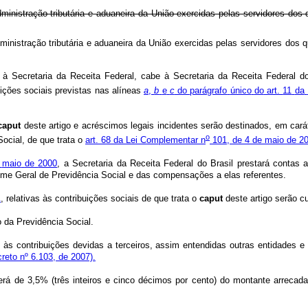
 administração tributária e aduaneira da União exercidas pelas servido
 administração tributária e aduaneira da União exercidas pelas servido
à
Secretaria
da
Receita
Federal,
cabe
à
Secretaria
da
Receita
Federal
d
uições
sociais
previstas
nas
alíneas
a
,
b
e
c
do
parágrafo
único
do
art.
11
da
caput
deste
artigo
e
acréscimos
legais
incidentes
serão
destinados,
em
cará
o
Social,
de
que
trata
o
art.
68
da
Lei
Complementar
n
101,
de
4
de
maio
de
20
maio
de
2000
,
a
Secretaria
da
Receita
Federal
do
Brasil
prestará
contas
ime
Geral
de
Previdência
Social
e
das
compensações
a
elas
referentes.
1
,
relativas
às
contribuições
sociais
de
que
trata
o
caput
deste
artigo
serão
c
o
da
Previdência
Social.
às
contribuições
devidas
a
terceiros,
assim
entendidas
outras
entidades
e
reto nº 6.103, de 2007).
erá
de
3,5%
(três
inteiros
e
cinco
décimos
por
cento)
do
montante
arrecada