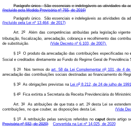
Parágrafo único. São essenciais e indelegáveis as atividades da
(Incluído pela Medida Provisória nº 765, de 2016)
Parágrafo único. São essenciais e indelegáveis as atividades da
(Incluído pela Lei nº 13.464, de 2017)
o
Art.
2
Além
das
competências
atribuídas
pela
legislação
vigente
tributação,
fiscalização,
arrecadação,
cobrança
e
recolhimento
das
contrib
de
substituição.
(Vide Decreto nº 6.103, de 2007).
o
§
1
O
produto
da
arrecadação
das
contribuições
especificadas
no
Social
e
creditados
diretamente
ao
Fundo
do
Regime
Geral
de
Previdência
o
o
§
2
Nos
termos
do
art.
58
da
Lei
Complementar
n
101,
de
4
de
arrecadação
das
contribuições
sociais
destinadas
ao
financiamento
do
Reg
o
o
§
3
As
obrigações
previstas
na
Lei
n
8.212,
de
24
de
julho
de
199
o
§
4
Fica
extinta
a
Secretaria
da
Receita
Previdenciária
do
Ministéri
o
o
Art.
3
As
atribuições
de
que
trata
o
art.
2
desta
Lei
se
estendem
contribuições,
no
que
couber,
as
disposições
desta
Lei.
(Vide Dec
o
§
1
A
retribuição
pelas
serviços
referidos
no
caput
deste
artigo
s
Provisória nº 932, de 2020)
Convertida na Lei nº 14.025, de 2020