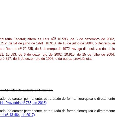
os
ributária
Federal;
altera
as
Leis
n
10.593,
de
6
de
dezembro
de
2002,
.212,
de
24
de
julho
de
1991,
10.910,
de
15
de
julho
de
2004,
o
Decreto-Lei
o
e
o
Decreto
n
70.235,
de
6
de
março
de
1972;
revoga
dispositivos
das
Leis
91,
10.593,
de
6
de
dezembro
de
2002,
10.910,
de
15
de
julho
de
2004,
e
9.317,
de
5
de
dezembro
de
1996;
e
dá
outras
providências.
ao
Ministro
de
Estado
da
Fazenda.
do, de caráter permanente, estruturado de forma hierárquica e diretamente
da Provisória nº 765, de 2016)
do, de caráter permanente, estruturado de forma hierárquica e diretamente
lei nº 13.464, de 2017)