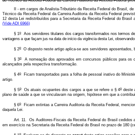
de
Técnico
da
Receita
Federal
da
Carreira
Auditoria
da
Receita
Federal
prev
II - em cargos de Analista-Tributário da Receita Federal do Brasil, de
Técnico da Receita Federal da Carreira Auditoria da Receita Federal previs
12 desta Lei redistribuídos para a Secretaria da Receita Federal do Brasil
(Vide ADI 6966)
o
§
1
Aos
servidores
titulares
dos
cargos
transformados
nos
termos
de
vantagens
a
que
façam
jus
na
data
de
início
da
vigência
desta
Lei,
observando
o
§
2
O
disposto
neste
artigo
aplica-se
aos
servidores
aposentados,
o
§
3
A
nomeação
dos
aprovados
em
concursos
públicos
para
os
alcançados
pela
respectiva
transformação.
o
§
4
Ficam
transportados
para
a
folha
de
pessoal
inativo
do
Ministér
artigo.
o
o
§
5
Os
atuais
ocupantes
dos
cargos
a
que
se
refere
o
§
4
deste
plano
de
saúde
a
que
se
vinculavam
na
origem,
hipótese
em
que
a
contribu
o
§
6
Ficam
extintas
a
Carreira
Auditoria
da
Receita
Federal,
mencio
daquela
Lei.
Art.
11.
Os
Auditores-Fiscais
da
Receita
Federal
do
Brasil
cedidos
em
exercício
na
Secretaria
da
Receita
Federal
do
Brasil
no
prazo
de
180
(c
o