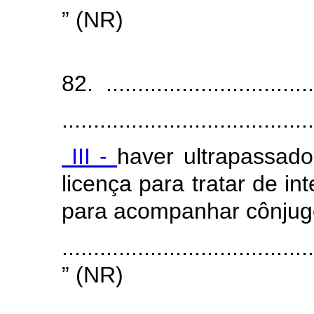
” (NR)
“A
82. ..................................
........................................
III -
haver ultrapassad
licença para tratar de in
para acompanhar cônjug
........................................
” (NR)
“A