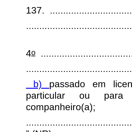
137. .................................
........................................
o
4
...................................
........................................
b)
passado em licen
particular ou par
companheiro(a);
........................................