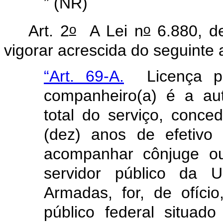
” (NR)
o
o
Art. 2
A Lei n
6.880, d
vigorar acrescida do seguinte a
“Art. 69-A.
Licença pa
companheiro(a) é a au
total do serviço, conce
(dez) anos de efetivo
acompanhar cônjuge ou
servidor público da U
Armadas, for, de ofíci
público federal situado