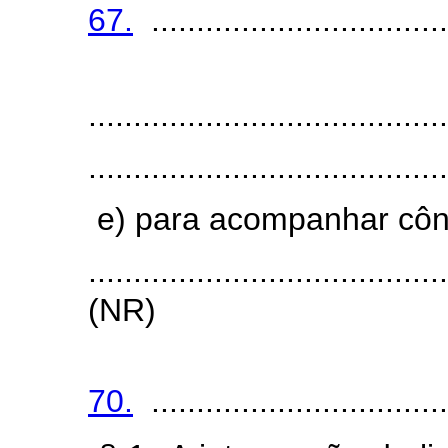
67.
..................................
§
........................................
........................................
e) para acompanhar côn
.......................................
(NR)
70.
..................................