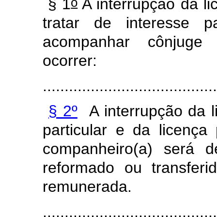
o
§ 1
A interrupção da li
tratar de interesse p
acompanhar cônjuge 
ocorrer:
........................................
§ 2º
A interrupção da li
particular e da licenç
companheiro(a) será de
reformado ou transferi
remunerada.
........................................