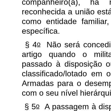
companheiro(a), há
reconhecida a união est
como entidade familiar
específica.
o
§ 4
Não será concedid
artigo quando o mili
passado à disposição o
classificado/lotado em 
Armadas para o desemp
com o seu nível hierárqu
o
§ 5
A passagem à dispo