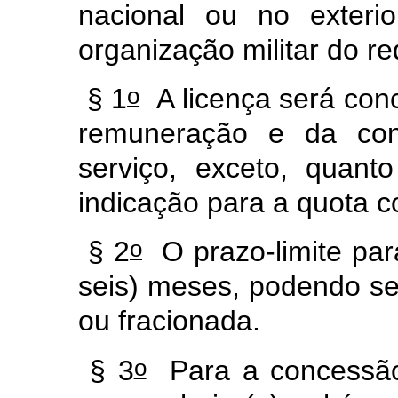
nacional ou no exterio
organização militar do r
o
§ 1
A licença será con
remuneração e da con
serviço, exceto, quant
indicação para a quota c
o
§ 2
O prazo-limite para
seis) meses, podendo se
ou fracionada.
o
§ 3
Para a concessão