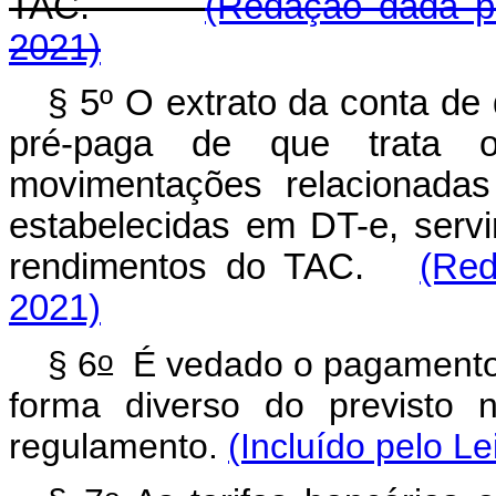
TAC.
(Redação dada pe
2021)
§ 5º O extrato da conta de
pré-paga de que trata
movimentações relacionada
estabelecidas em DT-e, ser
rendimentos do TAC.
(Red
2021)
o
§ 6
É vedado o pagamento d
forma diverso do previsto
regulamento.
(Incluído pelo Le