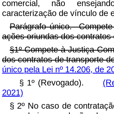
comercial, não enseja
caracterização de vínculo de
Parágrafo único. Compete
ações oriundas dos contratos 
§1º
Compete à Justiça Com
dos contratos de transporte d
único pela Lei nº 14.206, de 2
§ 1º
(Revogado).
(R
2021)
§ 2º No caso de contratação