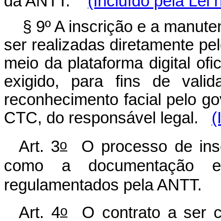
da ANTT.
(Incluído pela Lei 
§ 9º A inscrição e a manut
ser realizadas diretamente pel
meio da plataforma digital ofi
exigido, para fins de vali
reconhecimento facial pelo g
CTC, do responsável legal.
(
o
Art. 3
O processo de insc
como a documentação e
regulamentados pela ANTT.
o
Art. 4
O contrato a ser c