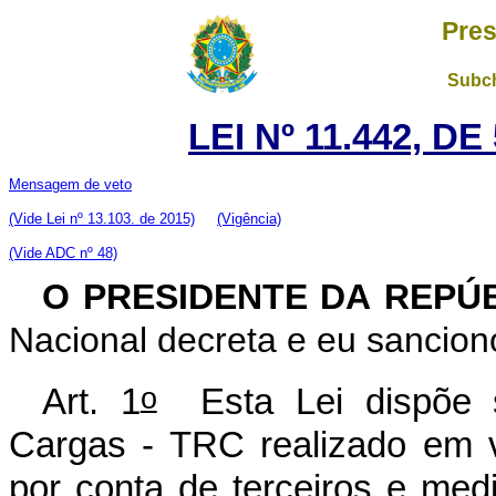
Pres
Subch
LEI Nº 11.442, D
Mensagem de veto
(Vide Lei nº 13.103. de 2015)
(Vigência)
(Vide ADC nº 48)
O PRESIDENTE DA REPÚ
Nacional decreta e eu sanciono
o
Art. 1
Esta Lei dispõe s
Cargas - TRC realizado em via
por conta de terceiros e me