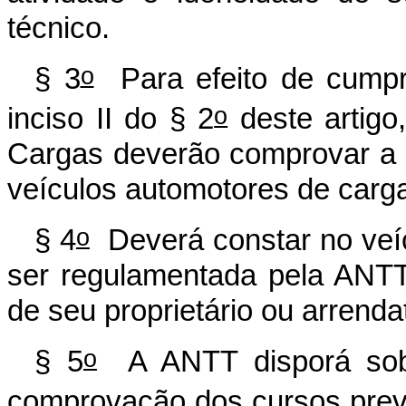
técnico.
o
§ 3
Para efeito de cumpri
o
inciso II do § 2
deste artigo
Cargas deverão comprovar a 
veículos automotores de carg
o
§ 4
Deverá constar no veíc
ser regulamentada pela ANT
de seu proprietário ou arrendat
o
§ 5
A ANTT disporá sobre
comprovação dos cursos previs