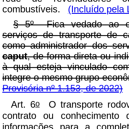
combustíveis.
(Incluído pela
§ 5º Fica vedado ao con
serviços de transporte de 
como administrador dos serv
caput
, de forma direta ou ind
à qual esteja vinculado co
integre o mesmo grupo eco
Provisória nº 1.153, de 2022)
o
Art. 6
O transporte rodov
contrato ou conhecimento d
informações para a complet