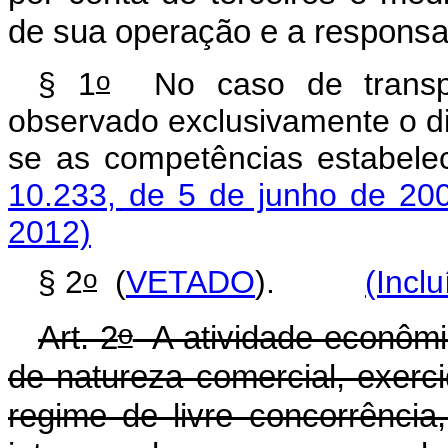
de sua operação e a responsab
o
§ 1
No caso de transpor
observado exclusivamente o di
se as competências estabel
10.233, de 5 de junho de 20
2012)
o
§ 2
(
VETADO
).
(Incl
o
Art. 2
A atividade econômic
de
natureza comercial, exerci
regime de livre concorrência