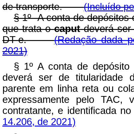
de transporte.
(Incluído p
§ 1º A conta de depósitos
que trata o
caput
deverá ser 
DT-e.
(Redação dada pe
2021)
§ 1º A conta de depósito
deverá ser de titularidade
parente em linha reta ou col
expressamente pelo TAC, v
contratante, e identificada no
14.206, de 2021)