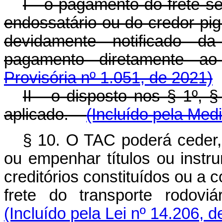
I - o pagamento do frete se
endossatário ou do credor pig
devidamente notificado d
pagamento diretamente 
Provisória nº 1.051, de 2021)
II - o disposto nos § 1º, 
aplicado.
(Incluído pela Med
§ 10. O TAC poderá ceder, 
ou empenhar títulos ou instru
creditórios constituídos ou a 
frete do transporte rodovi
(Incluído pela Lei nº 14.206, 