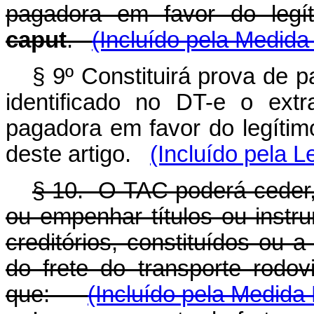
pagadora em favor do legít
caput
.
(Incluído pela Medida
§ 9º Constituirá prova de p
identificado no DT-e o extr
pagadora em favor do legítim
deste artigo.
(Incluído pela L
§ 10. O TAC poderá ceder, 
ou empenhar títulos ou instru
creditórios, constituídos ou a
do frete do transporte rodo
que:
(Incluído pela Medida 