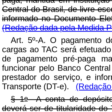
Central do Brasil, de livre es
informado no Documento El
(Redação dada pela Medida Pr
Art. 5º-A. O pagamento do
cargas ao TAC será efetuado
de pagamento pré-paga mant
funcionar pelo Banco Central
prestador do serviço, e inf
Transporte (DT-e).
(Redação 
o
§ 1
A conta de depósito
deverá ser de titularidade do