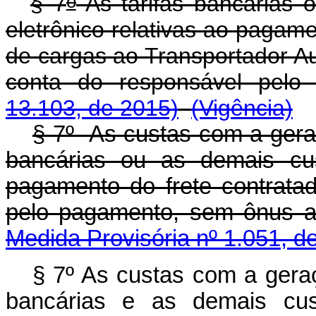
o
§ 7
As tarifas bancárias
eletrônico relativas ao pagame
de cargas ao Transportador A
conta do responsável pel
13.103, de 2015)
(Vigência)
§ 7º As custas com a geraç
bancárias ou as demais cu
pagamento do frete contrata
pelo pagamento, sem ô
Medida Provisória nº 1.051, d
§ 7º As custas com a geraç
bancárias e as demais cus