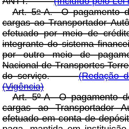
ANTT.
(Incluído pelo Lei
o
Art. 5
-A. O pagamento do 
cargas ao Transportador Au
efetuado por meio de crédit
integrante do sistema finance
por outro meio de pagame
Nacional de Transportes Terres
do serviço.
(Redação d
(Vigência)
Art. 5º-A O pagamento do 
cargas ao Transportador 
efetuado em conta de depósi
paga, mantida em instituição