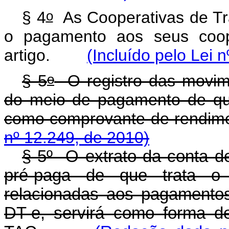
o
§ 4
As Cooperativas de Tr
o pagamento aos seus coo
artigo.
(Incluído pelo Lei 
o
§ 5
O registro das movim
do meio de pagamento de qu
como comprovante de ren
nº 12.249, de 2010)
§ 5º O extrato da conta d
pré-paga de que trata 
relacionadas aos pagamento
DT-e, servirá como forma d