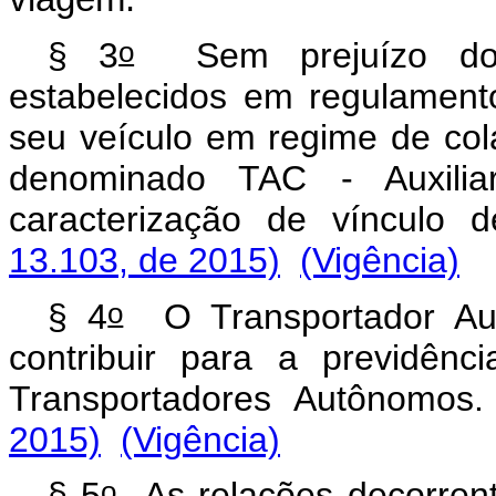
o
§ 3
Sem prejuízo dos 
estabelecidos em regulament
seu veículo em regime de cola
denominado TAC - Auxilia
caracterização de vínculo
13.103, de 2015)
(Vigência)
o
§ 4
O Transportador Aut
contribuir para a previdênc
Transportadores Autônomos
2015)
(Vigência)
o
§ 5
As relações decorrente