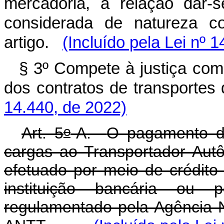
mercadoria, a relação dar-
considerada de natureza c
artigo.
(Incluído pela Lei nº 
§ 3º Compete à justiça co
dos contratos de transpor
14.440, de 2022)
o
Art. 5
-A.
O pagamento do
cargas ao Transportador Au
efetuado por meio de crédit
instituição bancária ou
regulamentado pela Agência N