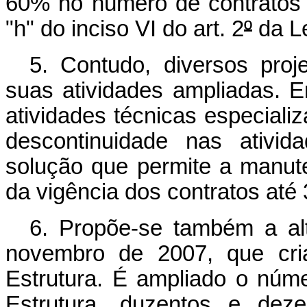
60% no número de contratos 
"h" do inciso VI do art. 2
º
da Le
5. Contudo, diversos proj
suas atividades ampliadas. 
atividades técnicas especiali
descontinuidade nas ativid
solução que permite a manut
da vigência dos contratos até 
6. Propõe-se também a al
novembro de 2007, que cria
Estrutura. É ampliado o núme
Estrutura, duzentos e deze