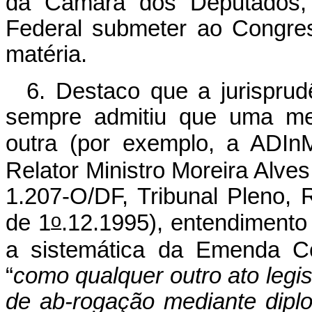
da Câmara dos Deputados,
Federal submeter ao Congres
matéria.
6.
Destaco que a jurisprud
sempre admitiu que uma med
outra (por exemplo, a ADI
Relator Ministro Moreira Alv
1.207-O/DF, Tribunal Pleno, R
o
de 1
.12.1995), entendimento
a sistemática da Emenda Co
“
como qualquer outro ato legis
de ab-rogação mediante diplo