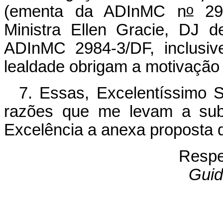
o
(ementa da ADInMC n
298
Ministra Ellen Gracie, DJ d
ADInMC 2984-3/DF, inclusiv
lealdade obrigam a motivação
7. Essas, Excelentíssimo 
razões que me levam a sub
Excelência a anexa proposta 
Respe
Guid