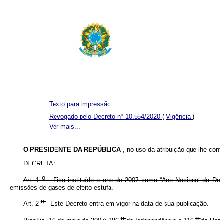
Texto para impressão
Revogado pelo Decreto nº 10.554/2020
(
Vigência
)
Ver mais...
O PRESIDENTE DA REPÚBLICA
, no uso da atribuição que lhe conf
DECRETA:
o
Art. 1
Fica instituído o ano de 2007 como “Ano Nacional do Des
emissões de gases de efeito estufa.
o
Art. 2
Este Decreto entra em vigor na data de sua publicação.
o
o