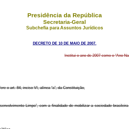
Presidência da República
Secretaria-Geral
Subchefia para Assuntos Jurídicos
DECRETO DE 10 DE MAIO DE 2007.
Institui o ano de 2007 como o “Ano N
ere o art. 84, inciso VI, alínea “a”, da Constituição,
envolvimento Limpo”, com a finalidade de mobilizar a sociedade brasilei