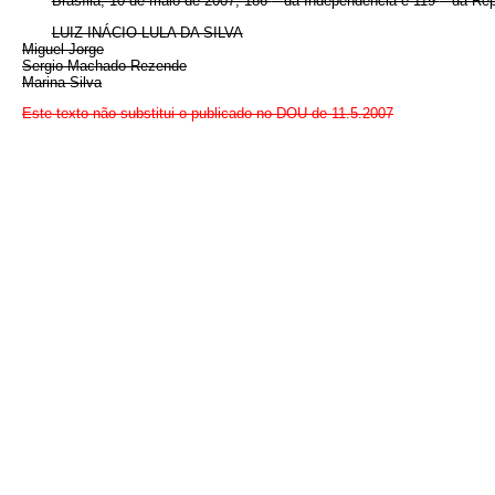
Brasília, 10 de maio de 2007; 186
da Independência e 119
da Rep
LUIZ INÁCIO LULA DA SILVA
Miguel Jorge
Sergio Machado Rezende
Marina Silva
Este texto não substitui o publicado no DOU de 11.5.2007