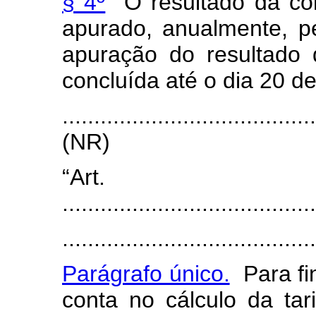
§ 4º
O resultado da con
apurado, anualmente, 
apuração do resultado
concluída até o dia 20 de
.......................................
(NR)
“Art
........................................
........................................
Parágrafo único.
Para fi
conta no cálculo da tar