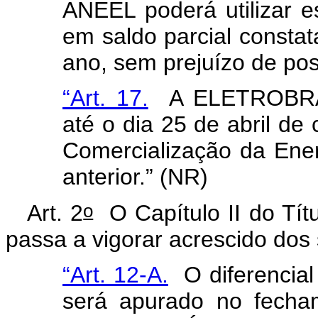
ANEEL poderá utilizar e
em saldo parcial consta
ano, sem prejuízo de post
“Art. 17.
A ELETROBRÁS
até o dia 25 de abril de
Comercialização da Ener
anterior.” (NR)
o
Art. 2
O Capítulo II do Títu
passa a vigorar acrescido dos 
“Art. 12-A.
O diferencial 
será apurado no fecha