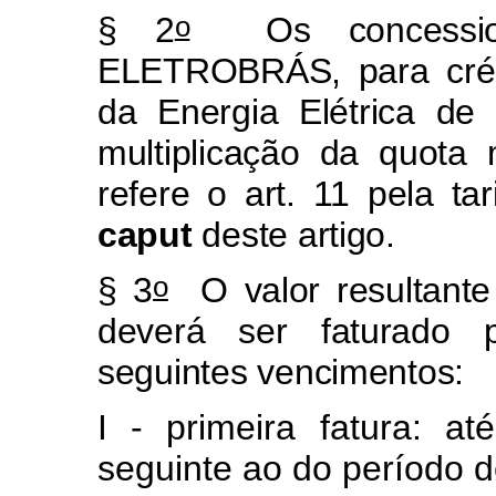
o
§ 2
Os concessioná
ELETROBRÁS, para créd
da Energia Elétrica de 
multiplicação da quota
refere o art. 11 pela ta
caput
deste artigo.
o
§ 3
O valor resultante
deverá ser faturad
seguintes vencimentos:
I - primeira fatura: 
seguinte ao do período 