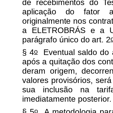
de recebimentos do Te
aplicação do fator a
originalmente nos contra
a ELETROBRÁS e a UN
parágrafo único do art. 2
o
§ 4
Eventual saldo do a
após a quitação dos cont
deram origem, decorren
valores provisórios, ser
sua inclusão na tari
imediatamente posterior.
o
§ 5
A metodologia para 