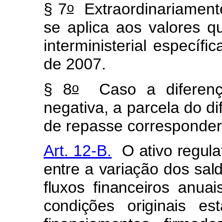
o
§ 7
Extraordinariamente
se aplica aos valores q
interministerial específi
de 2007.
o
§ 8
Caso a diferenç
negativa, a parcela do dif
de repasse corresponder
Art. 12-B.
O ativo regulat
entre a variação dos sal
fluxos financeiros anua
condições originais es