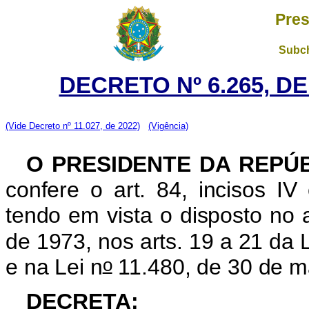
Pres
Subch
DECRETO Nº 6.265, D
(Vide Decreto nº 11.027, de 2022)
(Vigência)
O PRESIDENTE DA REPÚ
confere o art. 84, incisos IV 
tendo em vista o disposto no a
de 1973, nos arts. 19 a 21 da L
o
e na Lei n
11.480, de 30 de m
DECRETA: