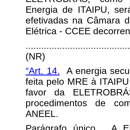
Energia de ITAIPU, será
efetivadas na Câmara d
Elétrica - CCEE decorre
.......................................
(NR)
“Art. 14.
A energia secun
feita pelo MRE à ITAIPU
favor da ELETROBRÁS
procedimentos de come
ANEEL.
Parágrafo único. A 