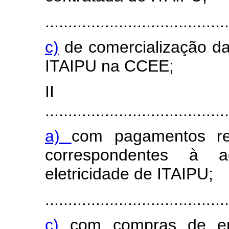
........................................
c)
de comercialização da
ITAIPU na CCEE;
I
........................................
a)
com pagamentos r
correspondentes à a
eletricidade de ITAIPU;
........................................
c)
com compras de en