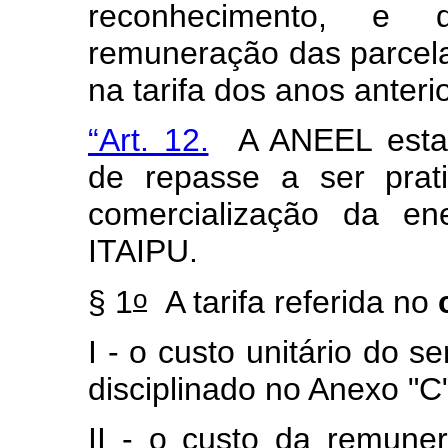
reconhecimento, e
remuneração das parcelas
na tarifa dos anos anteri
“Art. 12.
A ANEEL estabe
de repasse a ser pra
comercialização da ene
ITAIPU.
o
§ 1
A tarifa referida no
I - o custo unitário do s
disciplinado no Anexo "C
II - o custo da remune