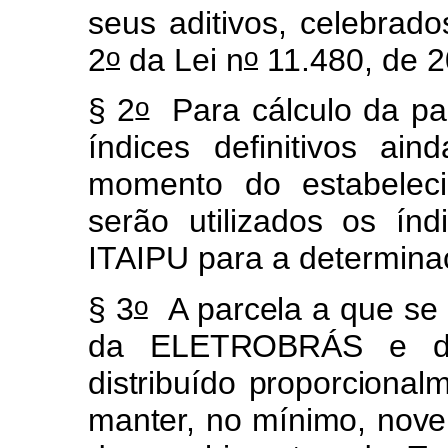
seus aditivos, celebrad
o
o
2
da Lei n
11.480, de 2
o
§ 2
Para cálculo da par
índices definitivos a
momento do estabeleci
serão utilizados os ín
ITAIPU para a determina
o
§ 3
A parcela a que se 
da ELETROBRÁS e do
distribuído proporciona
manter, no mínimo, noven