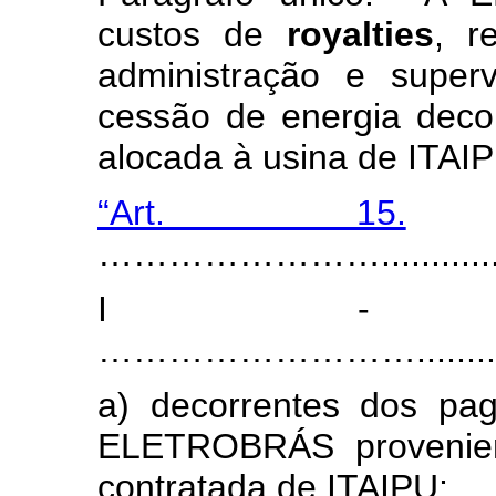
custos de
royalties
, r
administração e super
cessão de energia deco
alocada à usina de ITAI
“Art. 15.
...
…………………….................
I - ..............
………………………............
a) decorrentes dos pag
ELETROBRÁS provenien
contratada de ITAIPU;