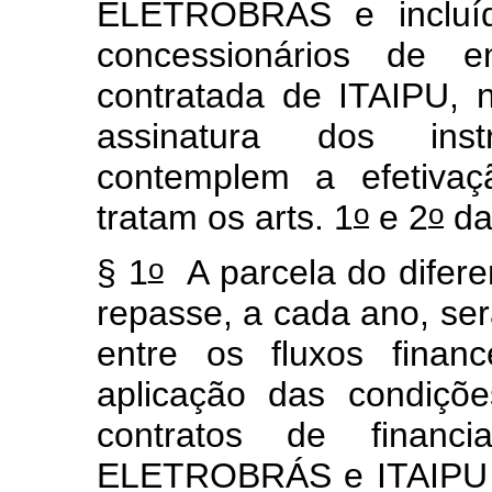
ELETROBRÁS e incluíd
concessionários de en
contratada de ITAIPU,
assinatura dos inst
contemplem a efetiva
o
o
tratam os arts. 1
e 2
da
o
§ 1
A parcela do diferen
repasse, a cada ano, será
entre os fluxos finan
aplicação das condiçõe
contratos de financ
ELETROBRÁS e ITAIPU e 