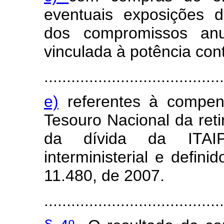
eventuais exposições
dos compromissos anu
vinculada à potência con
........................................
e)
referentes à comp
Tesouro Nacional da reti
da dívida da ITAIP
interministerial e defini
11.480, de 2007.
........................................