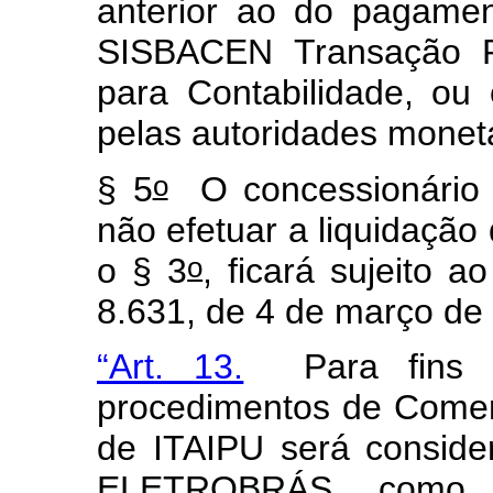
anterior ao do pagamen
SISBACEN Transação P
para Contabilidade, ou
pelas autoridades monetár
o
§ 5
O concessionário q
não efetuar a liquidação
o
o § 3
, ficará sujeito a
8.631, de 4 de março de
“Art. 13.
Para fins d
procedimentos de Comerc
de ITAIPU será conside
ELETROBRÁS, como A