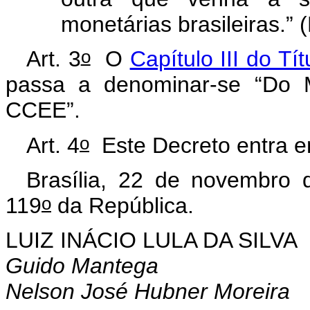
monetárias brasileiras.” 
o
Art. 3
O
Capítulo III do Tít
passa a denominar-se “Do
CCEE”.
o
Art. 4
Este Decreto entra em
Brasília, 22 de novembro 
o
119
da República.
LUIZ INÁCIO LULA DA SILVA
Guido Mantega
Nelson José Hubner Moreira