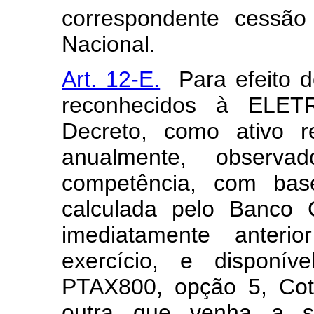
correspondente cessão
Nacional.
Art. 12-E.
Para efeito de
reconhecidos à ELET
Decreto, como ativo re
anualmente, observ
competência, com ba
calculada pelo Banco C
imediatamente anter
exercício, e disponí
PTAX800, opção 5, Cot
outra que venha a se