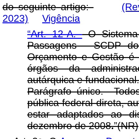
do seguinte artigo:
(Re
2023)
Vigência
“Art. 12-A.
O Sistema 
Passagens - SCDP do M
Orçamento e Gestão é de
órgãos da administraç
autárquica e fundacional
Parágrafo único. Todo
pública federal direta, a
estar adaptados ao d
dezembro de 2008
.
”(NR)