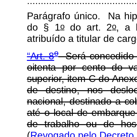
........................................
Parágrafo único. Na hipó
o
o
do § 1
do art. 2
, a 
atribuído a titular de ca
o
“Art. 8
Será concedido u
oitenta por cento do va
superior, item C do Anexo
de destino, nos desloc
nacional, destinado a c
até o local de embarque
de trabalho ou de hos
(
Revogado pelo Decreto 