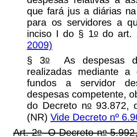
que fará jus a diárias 
para os servidores a q
o
inciso I do § 1
do art. 
2009)
o
§ 3
As despesas d
realizadas mediante a
fundos a servidor de
despesas competente, ob
o
do Decreto n
93.872, 
(NR)
Vide Decreto nº 6.9
o
o
Art. 2
O Decreto n
5.992,