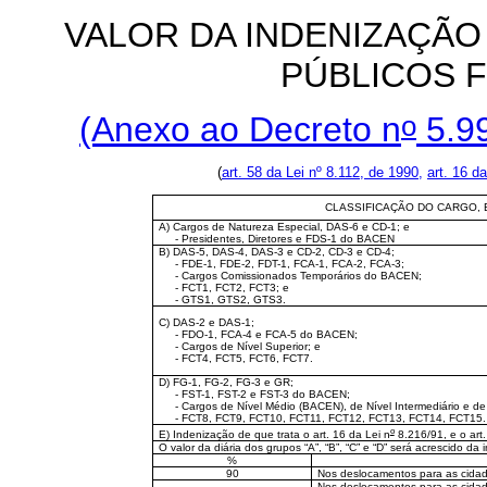
VALOR DA INDENIZAÇÃO
PÚBLICOS F
o
(Anexo ao Decreto n
5.99
(
art. 58 da Lei nº 8.112, de 1990,
art. 16 d
CLASSIFICAÇÃO DO CARGO,
A) Cargos de Natureza Especial, DAS-6 e CD-1; e
- Presidentes, Diretores e FDS-1 do BACEN
B) DAS-5, DAS-4, DAS-3 e CD-2, CD-3 e CD-4;
- FDE-1, FDE-2, FDT-1, FCA-1, FCA-2, FCA-3;
- Cargos Comissionados Temporários do BACEN;
- FCT1, FCT2, FCT3; e
- GTS1, GTS2, GTS3.
C) DAS-2 e DAS-1;
- FDO-1, FCA-4 e FCA-5 do BACEN;
- Cargos de Nível Superior; e
- FCT4, FCT5, FCT6, FCT7.
D) FG-1, FG-2, FG-3 e GR;
- FST-1, FST-2 e FST-3 do BACEN;
- Cargos de Nível Médio (BACEN), de Nível Intermediário e de Ní
- FCT8, FCT9, FCT10, FCT11, FCT12, FCT13, FCT14, FCT15.
o
E) Indenização de que trata o art. 16 da Lei n
8.216/91, e o art.
O valor da diária dos grupos “A”, “B”, “C” e “D” será acrescido da
%
90
Nos deslocamentos para as cidad
Nos deslocamentos para as cidad