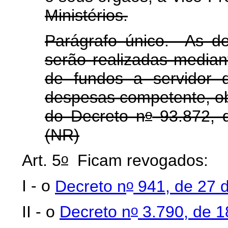
Ministérios.
Parágrafo único. As d
serão realizadas media
de fundos a servidor 
despesas competente, ob
o
do Decreto n
93.872, 
(NR)
o
Art. 5
Ficam revogados:
o
I - o
Decreto n
941, de 27 
o
II - o
Decreto n
3.790, de 1