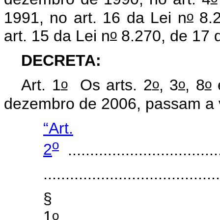
o
1991, no art. 16 da Lei n
8.2
o
art. 15 da Lei n
8.270, de 17 
DECRETA:
o
o
o
o
Art. 1
Os arts. 2
, 3
, 8
dezembro de 2006, passam a v
“Art.
o
2
...................................
........................................
§
o
1
...................................