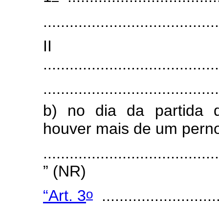
........................................
I
........................................
........................................
b) no dia da partida d
houver mais de um pernoi
........................................
”
(NR)
o
“Art. 3
............................