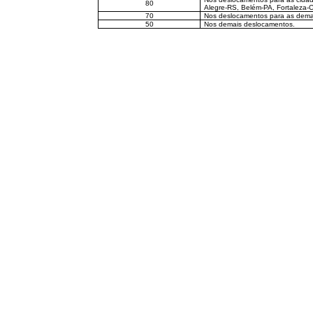
80
Alegre-RS, Belém-PA, Fortaleza-
70
Nos deslocamentos para as demai
50
Nos demais deslocamentos.