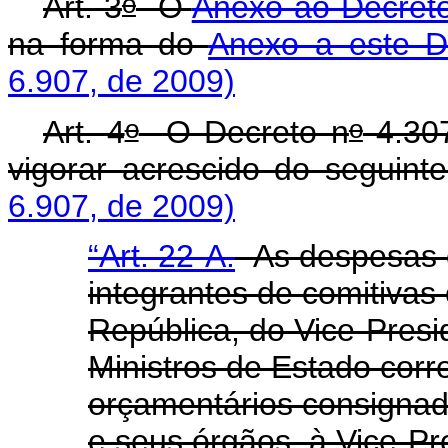
o
Art. 3
O
Anexo ao Decret
na forma do
Anexo a este D
6.907, de 2009)
o
o
Art. 4
O Decreto n
4.307
vigorar acrescido do seguinte
6.907, de 2009)
“Art. 22-A.
As despesas c
integrantes de comitivas 
República, do Vice-Presi
Ministros de Estado corr
orçamentários consignad
e seus órgãos, à Vice-Pr