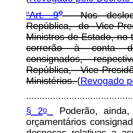
o
“Art. 9
Nos desloca
República, do Vice-Pr
Ministros de Estado, no t
correrão à conta do
consignados, respect
República, Vice-Presi
Ministérios.
(
Revogado pe
........................................
o
§ 2
Poderão, ainda, 
orçamentários consignado
despesas relativas a as