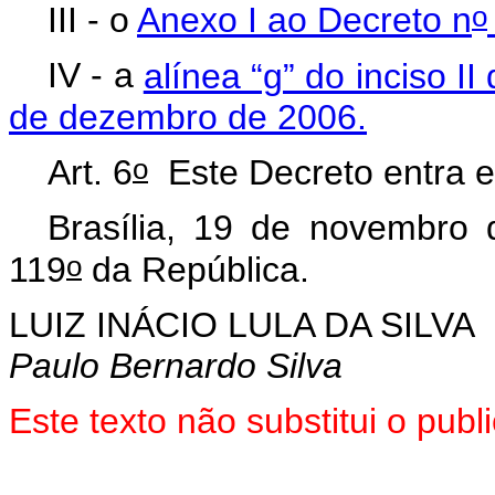
o
III - o
Anexo I ao Decreto n
IV - a
alínea “g” do inciso II 
de dezembro de 2006.
o
Art. 6
Este Decreto entra e
Brasília, 19 de novembro
o
119
da República.
LUIZ INÁCIO LULA DA SILVA
Paulo Bernardo Silva
Este texto não substitui o pu