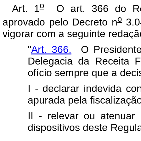
o
Art. 1
O art. 366 do Reg
o
aprovado pelo Decreto n
3.0
vigorar com a seguinte redaçã
"
Art. 366.
O Presidente
Delegacia da Receita F
ofício sempre que a deci
I - declarar indevida co
apurada pela fiscalização
II - relevar ou atenuar
dispositivos deste Regul