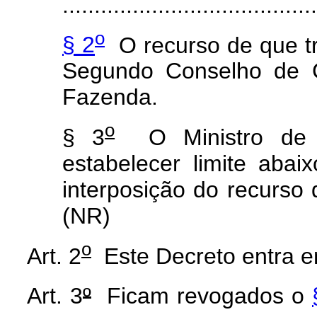
........................................
o
§ 2
O recurso de que t
Segundo Conselho de Co
Fazenda.
o
§ 3
O Ministro de 
estabelecer limite aba
interposição do recurso d
(NR)
o
Art. 2
Este Decreto entra em
Art. 3
º
Ficam revogados o