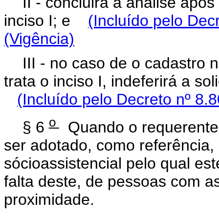
II - concluirá a análise apó
inciso I; e
(Incluído pelo Dec
(Vigência)
III - no caso de o cadastro 
trata o inciso I, indeferirá a s
(Incluído pelo Decreto nº 8.
o
§ 6
Quando o requerente 
ser adotado, como referência,
sócioassistencial pelo qual e
falta deste, de pessoas com a
proximidade.