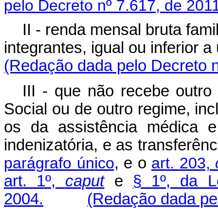
pelo Decreto nº 7.617, de 201
II - renda mensal bruta fami
integrantes, igual ou inferio
(Redação dada pelo Decreto n
III - que não recebe outro
Social ou de outro regime, in
os da assistência médica e
indenizatória, e as transferê
parágrafo único
, e o
art. 203,
art. 1º,
caput
e
§ 1º, da L
2004.
(Redação dada pel