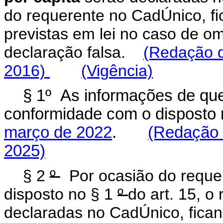
do requerente no CadÚnico, fi
previstas em lei no caso de o
declaração falsa.
(Redação d
2016)
(Vigência)
§ 1º As informações de que
conformidade com o disposto
março de 2022
.
(Redação 
2025)
§ 2
º
Por ocasião do requer
disposto no § 1
º
do art. 15, o
declaradas no CadÚnico, ficand