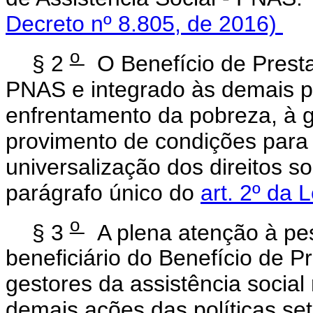
Decreto nº 8.805, de 2016)
o
§ 2
O Benefício de Presta
PNAS e integrado às demais pol
enfrentamento da pobreza, à g
provimento de condições para 
universalização dos direitos s
parágrafo único do
art. 2º da 
o
§ 3
A plena atenção à pes
beneficiário do Benefício de 
gestores da assistência socia
demais ações das políticas set