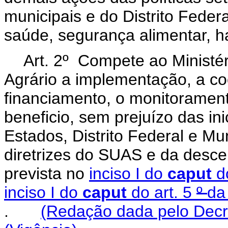
municipais e do Distrito Feder
saúde, segurança alimentar, h
Art. 2º Compete ao Ministé
Agrário a implementação, a co
financiamento, o monitorament
beneficio, sem prejuízo das in
Estados, Distrito Federal e M
diretrizes do SUAS e da descen
prevista no
inciso I do
caput
d
inciso I do
caput
do art. 5
º
da
.
(Redação dada pelo Decr