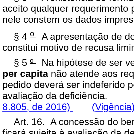
aceito qualquer requerimento 
nele constem os dados impres
o
§ 4
A apresentação de do
constitui motivo de recusa lim
§ 5
º
Na hipótese de ser ver
per capita
não atende aos req
pedido deverá ser indeferido 
avaliação da deficiê
8.805, de 2016)
(Vigência
Art. 16. A concessão do ben
ficará sujeita à avaliação da 