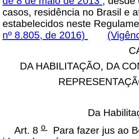
de 8 de maio de 2013
, desde
casos, residência no Brasil e 
estabelecidos neste Regula
nº 8.805, de 2016)
(Vigênc
C
DA HABILITAÇÃO, DA C
REPRESENTAÇÃ
Da Habilit
o
Art. 8
Para fazer jus ao B