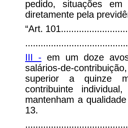
pedido, situações em
diretamente pela previdê
“Art. 101...........................
........................................
III -
em um doze avos 
salários-de-contribui
superior a quinze 
contribuinte individua
mantenham a qualidade 
13.
........................................