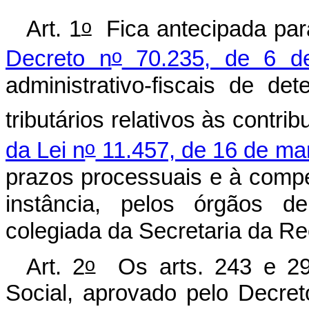
o
Art. 1
Fica antecipada par
o
Decreto n
70.235, de 6 d
administrativo-fiscais de de
tributários relativos às contri
o
da Lei n
11.457, de 16 de ma
prazos processuais e à compe
instância, pelos órgãos de
colegiada da Secretaria da Rec
o
Art. 2
Os arts. 243 e 29
Social, aprovado pelo Decret