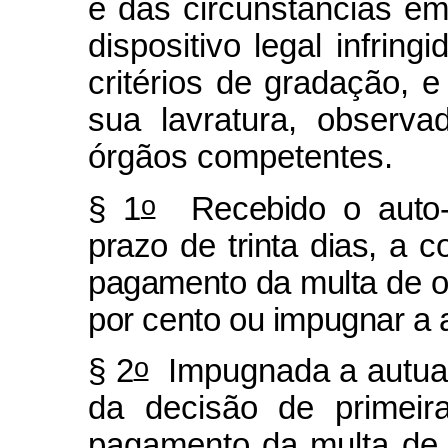
e das circunstâncias em
dispositivo legal infring
critérios de gradação, e
sua lavratura, observ
órgãos competentes.
o
§ 1
Recebido o auto-d
prazo de trinta
dias, a c
pagamento da multa de o
por cento ou impugnar a 
o
§ 2
Impugnada a autuaç
da decisão de primeira
pagamento da multa de 