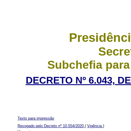
Presidênci
Secre
Subchefia para
DECRETO Nº 6.043, DE
Texto para impressão
Revogado pelo Decreto nº 10.554/2020
(
Vigência
)