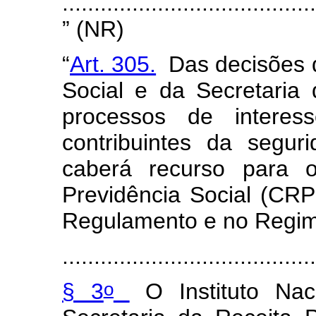
........................................
” (NR)
“
Art. 305.
Das decisões d
Social e da Secretaria 
processos de interes
contribuintes da seguri
caberá recurso para 
Previdência Social (CRP
Regulamento e no Regi
........................................
o
§ 3
O Instituto Nac