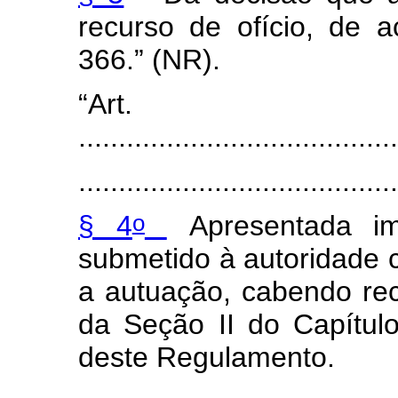
recurso de ofício, de 
366.” (NR).
“Art
........................................
........................................
o
§ 4
Apresentada im
submetido à autoridade 
a autuação, cabendo re
da Seção II do Capítulo
deste Regulamento.