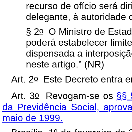
recurso de ofício será di
delegante, à autoridade
o
§ 2
O Ministro de Estad
poderá estabelecer limit
dispensada a interposição
neste artigo.” (NR)
o
Art. 2
Este Decreto entra em
o
Art. 3
Revogam-se os
§§ 
da Previdência Social, aprov
maio de 1999.