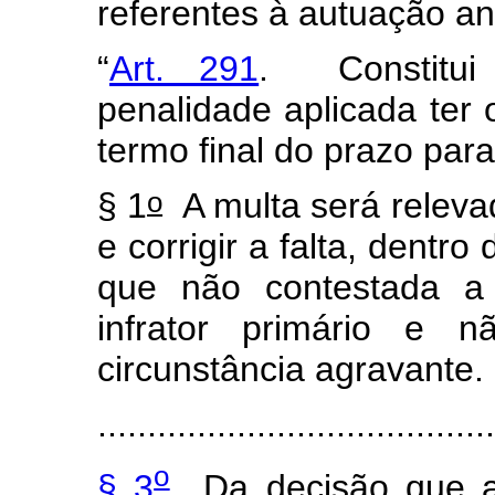
referentes à autuação ant
“
Art. 291
. Constitui 
penalidade aplicada ter o
termo final do prazo par
o
§ 1
A multa será relevad
e corrigir a falta, dentr
que não contestada a 
infrator primário e 
circunstância agravante.
........................................
o
§ 3
Da decisão que at