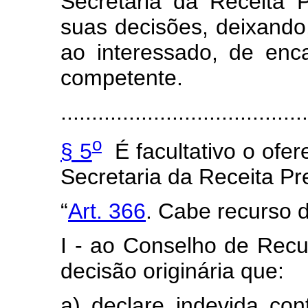
Secretaria da Receita 
suas decisões, deixando
ao interessado, de enc
competente.
........................................
o
§ 5
É facultativo o ofer
Secretaria da Receita Pr
“
Art. 366
. Cabe recurso d
I - ao Conselho de Recu
decisão originária que:
a) declare indevida con